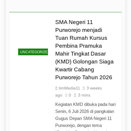
Membentuk Jiwa
Membentuk Jiwa Kepemimpinan,
Membangun Disiplin, Kekompakan, dan
Kwartir Cabang Purworejo Tahun 2026
Tengah
Kepemimpinan, Disiplin,
Disiplin, dan Pengabdian Generasi
Kepedulian
dan Pengabdian Generasi
Pramuka
SMA Negeri 11
Pramuka
Purworejo menjadi
Tuan Rumah Kursus
Pembina Pramuka
UNCATEGORIZED
Mahir Tingkat Dasar
(KMD) Golongan Siaga
Kwartir Cabang
Purworejo Tahun 2026
timMedia11
3 weeks
ago
0
3 mins
Kegiatan KMD dibuka pada hari
Senin, 6 Juli 2026 di pangkalan
Gugus Depan SMA Negeri 11
Purworejo, dengan tema