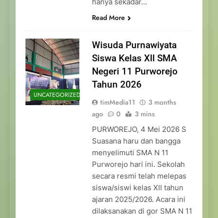
hanya sekadar…
Read More
Wisuda Purnawiyata
Siswa Kelas XII SMA
Negeri 11 Purworejo
Tahun 2026
UNCATEGORIZED
timMedia11
3 months
ago
0
3 mins
PURWOREJO, 4 Mei 2026 S
Suasana haru dan bangga
menyelimuti SMA N 11
Purworejo hari ini. Sekolah
secara resmi telah melepas
siswa/siswi kelas XII tahun
ajaran 2025/2026. Acara ini
dilaksanakan di gor SMA N 11