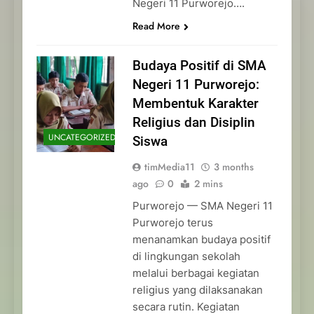
Negeri 11 Purworejo….
Read More
Budaya Positif di SMA
Negeri 11 Purworejo:
Membentuk Karakter
Religius dan Disiplin
UNCATEGORIZED
Siswa
timMedia11
3 months
ago
0
2 mins
Purworejo — SMA Negeri 11
Purworejo terus
menanamkan budaya positif
di lingkungan sekolah
melalui berbagai kegiatan
religius yang dilaksanakan
secara rutin. Kegiatan