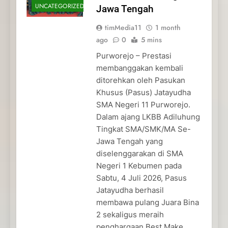
UNCATEGORIZED
Jawa Tengah
timMedia11
1 month
ago
0
5 mins
Purworejo – Prestasi
membanggakan kembali
ditorehkan oleh Pasukan
Khusus (Pasus) Jatayudha
SMA Negeri 11 Purworejo.
Dalam ajang LKBB Adiluhung
Tingkat SMA/SMK/MA Se-
Jawa Tengah yang
diselenggarakan di SMA
Negeri 1 Kebumen pada
Sabtu, 4 Juli 2026, Pasus
Jatayudha berhasil
membawa pulang Juara Bina
2 sekaligus meraih
penghargaan Best Make