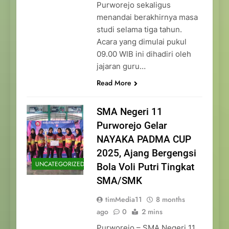
Purworejo sekaligus
menandai berakhirnya masa
studi selama tiga tahun.
Acara yang dimulai pukul
09.00 WIB ini dihadiri oleh
jajaran guru…
Read More
SMA Negeri 11
Purworejo Gelar
NAYAKA PADMA CUP
2025, Ajang Bergengsi
UNCATEGORIZED
Bola Voli Putri Tingkat
SMA/SMK
timMedia11
8 months
ago
0
2 mins
Purworejo – SMA Negeri 11