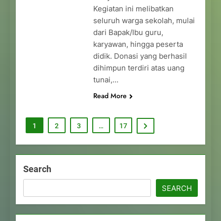
Kegiatan ini melibatkan
seluruh warga sekolah, mulai
dari Bapak/Ibu guru,
karyawan, hingga peserta
didik. Donasi yang berhasil
dihimpun terdiri atas uang
tunai,…
Read More
1
2
3
…
17
Search
SEARCH