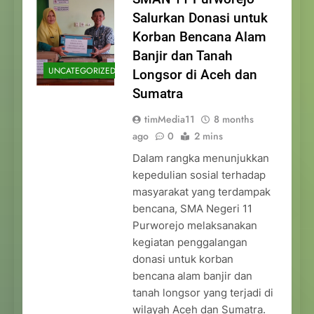
Salurkan Donasi untuk
Korban Bencana Alam
Banjir dan Tanah
UNCATEGORIZED
Longsor di Aceh dan
Sumatra
timMedia11
8 months
ago
0
2 mins
Dalam rangka menunjukkan
kepedulian sosial terhadap
masyarakat yang terdampak
bencana, SMA Negeri 11
Purworejo melaksanakan
kegiatan penggalangan
donasi untuk korban
bencana alam banjir dan
tanah longsor yang terjadi di
wilayah Aceh dan Sumatra.