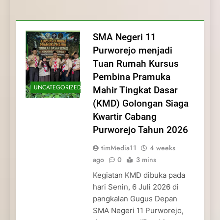
Membentuk Jiwa
Membentuk Jiwa Kepemimpinan,
Membangun Disiplin, Kekompakan, dan
Kwartir Cabang Purworejo Tahun 2026
Kepemimpinan, Disiplin,
Disiplin, dan Pengabdian Generasi
Kepedulian
dan Pengabdian Generasi
Pramuka
SMA Negeri 11
Pramuka
Purworejo menjadi
Tuan Rumah Kursus
Pembina Pramuka
UNCATEGORIZED
Mahir Tingkat Dasar
(KMD) Golongan Siaga
Kwartir Cabang
Purworejo Tahun 2026
timMedia11
4 weeks
ago
0
3 mins
Kegiatan KMD dibuka pada
hari Senin, 6 Juli 2026 di
pangkalan Gugus Depan
SMA Negeri 11 Purworejo,