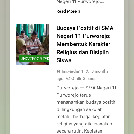
Negeri 11 Purworejo….
Read More
Budaya Positif di SMA
Negeri 11 Purworejo:
Membentuk Karakter
Religius dan Disiplin
UNCATEGORIZED
Siswa
timMedia11
3 months
ago
0
2 mins
Purworejo — SMA Negeri 11
Purworejo terus
menanamkan budaya positif
di lingkungan sekolah
melalui berbagai kegiatan
religius yang dilaksanakan
secara rutin. Kegiatan