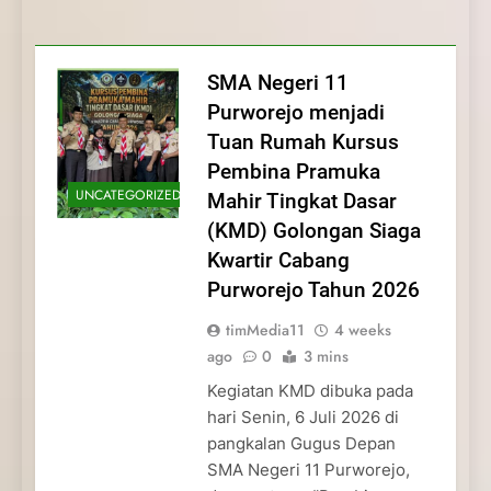
Membentuk Jiwa
Membentuk Jiwa Kepemimpinan,
Membangun Disiplin, Kekompakan, dan
Kwartir Cabang Purworejo Tahun 2026
Kepemimpinan, Disiplin,
Disiplin, dan Pengabdian Generasi
Kepedulian
dan Pengabdian Generasi
Pramuka
SMA Negeri 11
Pramuka
Purworejo menjadi
Tuan Rumah Kursus
Pembina Pramuka
UNCATEGORIZED
Mahir Tingkat Dasar
(KMD) Golongan Siaga
Kwartir Cabang
Purworejo Tahun 2026
timMedia11
4 weeks
ago
0
3 mins
Kegiatan KMD dibuka pada
hari Senin, 6 Juli 2026 di
pangkalan Gugus Depan
SMA Negeri 11 Purworejo,