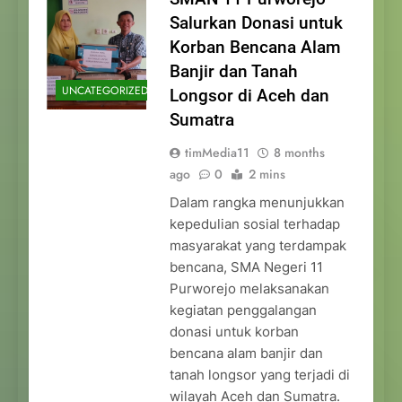
Salurkan Donasi untuk
Korban Bencana Alam
Banjir dan Tanah
UNCATEGORIZED
Longsor di Aceh dan
Sumatra
timMedia11
8 months
ago
0
2 mins
Dalam rangka menunjukkan
kepedulian sosial terhadap
masyarakat yang terdampak
bencana, SMA Negeri 11
Purworejo melaksanakan
kegiatan penggalangan
donasi untuk korban
bencana alam banjir dan
tanah longsor yang terjadi di
wilayah Aceh dan Sumatra.