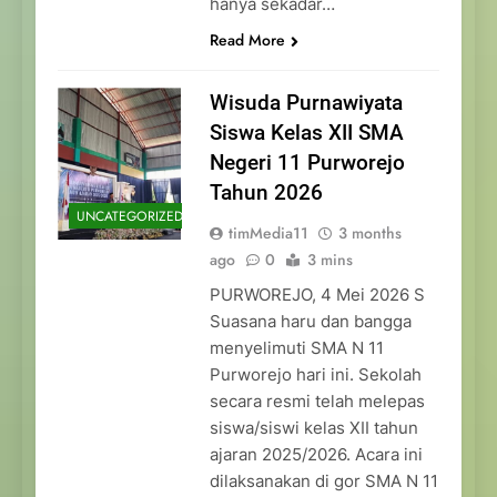
hanya sekadar…
Read More
Wisuda Purnawiyata
Siswa Kelas XII SMA
Negeri 11 Purworejo
Tahun 2026
UNCATEGORIZED
timMedia11
3 months
ago
0
3 mins
PURWOREJO, 4 Mei 2026 S
Suasana haru dan bangga
menyelimuti SMA N 11
Purworejo hari ini. Sekolah
secara resmi telah melepas
siswa/siswi kelas XII tahun
ajaran 2025/2026. Acara ini
dilaksanakan di gor SMA N 11