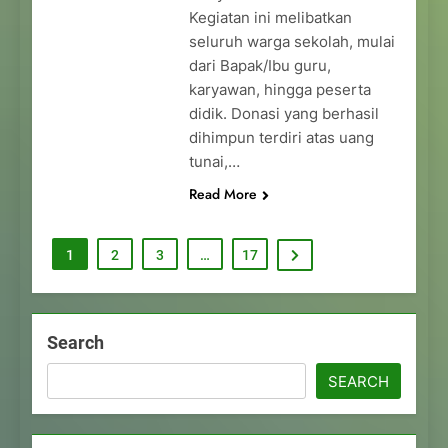
Kegiatan ini melibatkan
seluruh warga sekolah, mulai
dari Bapak/Ibu guru,
karyawan, hingga peserta
didik. Donasi yang berhasil
dihimpun terdiri atas uang
tunai,…
Read More
1
2
3
…
17
Search
SEARCH