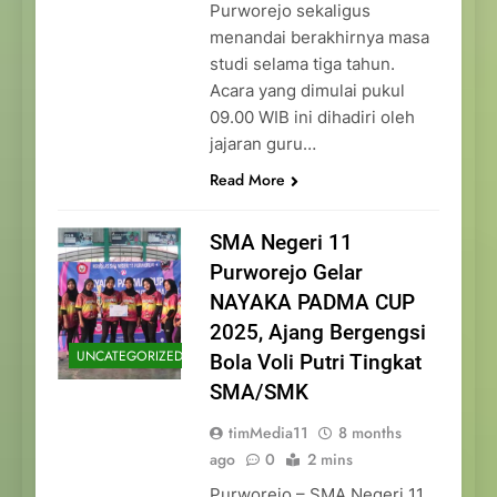
Purworejo sekaligus
menandai berakhirnya masa
studi selama tiga tahun.
Acara yang dimulai pukul
09.00 WIB ini dihadiri oleh
jajaran guru…
Read More
SMA Negeri 11
Purworejo Gelar
NAYAKA PADMA CUP
2025, Ajang Bergengsi
UNCATEGORIZED
Bola Voli Putri Tingkat
SMA/SMK
timMedia11
8 months
ago
0
2 mins
Purworejo – SMA Negeri 11