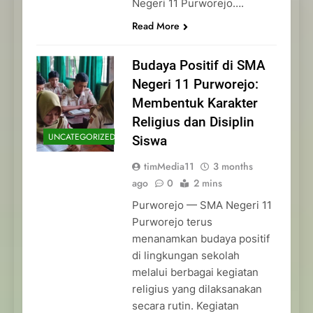
Negeri 11 Purworejo….
Read More
Budaya Positif di SMA
Negeri 11 Purworejo:
Membentuk Karakter
Religius dan Disiplin
UNCATEGORIZED
Siswa
timMedia11
3 months
ago
0
2 mins
Purworejo — SMA Negeri 11
Purworejo terus
menanamkan budaya positif
di lingkungan sekolah
melalui berbagai kegiatan
religius yang dilaksanakan
secara rutin. Kegiatan