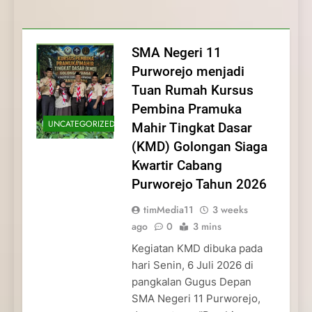
Membentuk Jiwa
Membentuk Jiwa Kepemimpinan,
Membangun Disiplin, Kekompakan, dan
Kwartir Cabang Purworejo Tahun 2026
Kepemimpinan, Disiplin,
Disiplin, dan Pengabdian Generasi
Kepedulian
dan Pengabdian Generasi
Pramuka
SMA Negeri 11
Pramuka
Purworejo menjadi
Tuan Rumah Kursus
Pembina Pramuka
UNCATEGORIZED
Mahir Tingkat Dasar
(KMD) Golongan Siaga
Kwartir Cabang
Purworejo Tahun 2026
timMedia11
3 weeks
ago
0
3 mins
Kegiatan KMD dibuka pada
hari Senin, 6 Juli 2026 di
pangkalan Gugus Depan
SMA Negeri 11 Purworejo,