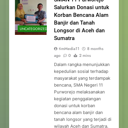
Salurkan Donasi untuk
Korban Bencana Alam
Banjir dan Tanah
UNCATEGORIZED
Longsor di Aceh dan
Sumatra
timMedia11
8 months
ago
0
2 mins
Dalam rangka menunjukkan
kepedulian sosial terhadap
masyarakat yang terdampak
bencana, SMA Negeri 11
Purworejo melaksanakan
kegiatan penggalangan
donasi untuk korban
bencana alam banjir dan
tanah longsor yang terjadi di
wilayah Aceh dan Sumatra.