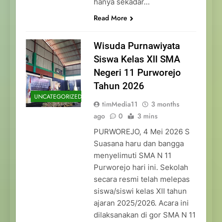
hanya sekadar…
Read More
Wisuda Purnawiyata
Siswa Kelas XII SMA
Negeri 11 Purworejo
Tahun 2026
UNCATEGORIZED
timMedia11
3 months
ago
0
3 mins
PURWOREJO, 4 Mei 2026 S
Suasana haru dan bangga
menyelimuti SMA N 11
Purworejo hari ini. Sekolah
secara resmi telah melepas
siswa/siswi kelas XII tahun
ajaran 2025/2026. Acara ini
dilaksanakan di gor SMA N 11