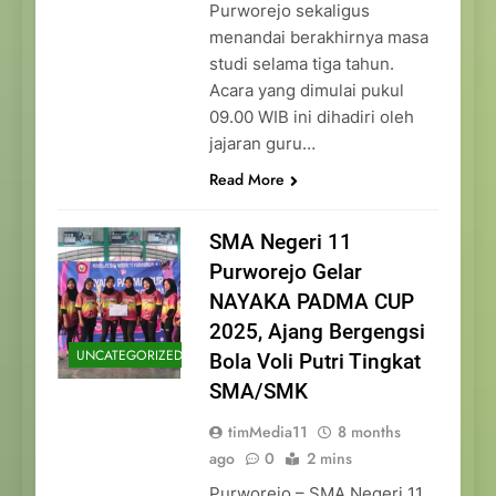
Purworejo sekaligus
menandai berakhirnya masa
studi selama tiga tahun.
Acara yang dimulai pukul
09.00 WIB ini dihadiri oleh
jajaran guru…
Read More
SMA Negeri 11
Purworejo Gelar
NAYAKA PADMA CUP
2025, Ajang Bergengsi
UNCATEGORIZED
Bola Voli Putri Tingkat
SMA/SMK
timMedia11
8 months
ago
0
2 mins
Purworejo – SMA Negeri 11