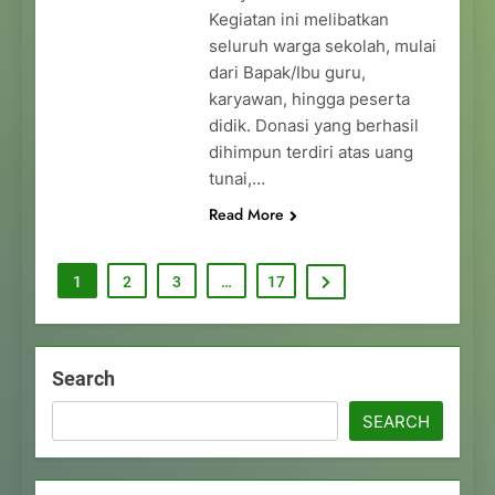
Kegiatan ini melibatkan
seluruh warga sekolah, mulai
dari Bapak/Ibu guru,
karyawan, hingga peserta
didik. Donasi yang berhasil
dihimpun terdiri atas uang
tunai,…
Read More
1
2
3
…
17
Search
SEARCH