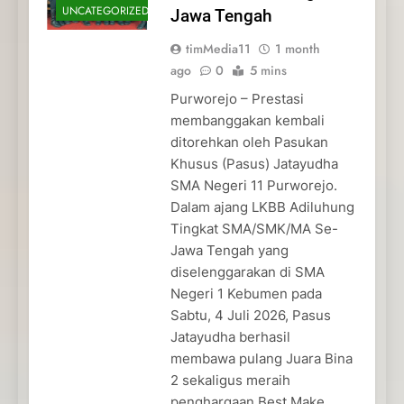
UNCATEGORIZED
Jawa Tengah
timMedia11
1 month
ago
0
5 mins
Purworejo – Prestasi
membanggakan kembali
ditorehkan oleh Pasukan
Khusus (Pasus) Jatayudha
SMA Negeri 11 Purworejo.
Dalam ajang LKBB Adiluhung
Tingkat SMA/SMK/MA Se-
Jawa Tengah yang
diselenggarakan di SMA
Negeri 1 Kebumen pada
Sabtu, 4 Juli 2026, Pasus
Jatayudha berhasil
membawa pulang Juara Bina
2 sekaligus meraih
penghargaan Best Make