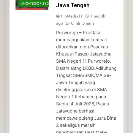
UNCATEGORIZED
Jawa Tengah
timMedia11
1 month
ago
0
5 mins
Purworejo – Prestasi
membanggakan kembali
ditorehkan oleh Pasukan
Khusus (Pasus) Jatayudha
SMA Negeri 11 Purworejo.
Dalam ajang LKBB Adiluhung
Tingkat SMA/SMK/MA Se-
Jawa Tengah yang
diselenggarakan di SMA
Negeri 1 Kebumen pada
Sabtu, 4 Juli 2026, Pasus
Jatayudha berhasil
membawa pulang Juara Bina
2 sekaligus meraih
penghargaan Best Make