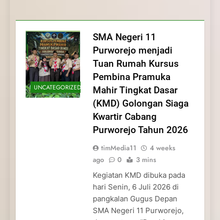
Membentuk Jiwa
Membentuk Jiwa Kepemimpinan,
Membangun Disiplin, Kekompakan, dan
Kwartir Cabang Purworejo Tahun 2026
Kepemimpinan, Disiplin,
Disiplin, dan Pengabdian Generasi
Kepedulian
dan Pengabdian Generasi
Pramuka
SMA Negeri 11
Pramuka
Purworejo menjadi
Tuan Rumah Kursus
Pembina Pramuka
UNCATEGORIZED
Mahir Tingkat Dasar
(KMD) Golongan Siaga
Kwartir Cabang
Purworejo Tahun 2026
timMedia11
4 weeks
ago
0
3 mins
Kegiatan KMD dibuka pada
hari Senin, 6 Juli 2026 di
pangkalan Gugus Depan
SMA Negeri 11 Purworejo,