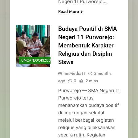
Negeri 11 Purworejo….
Read More
Budaya Positif di SMA
Negeri 11 Purworejo:
Membentuk Karakter
Religius dan Disiplin
UNCATEGORIZED
Siswa
timMedia11
3 months
ago
0
2 mins
Purworejo — SMA Negeri 11
Purworejo terus
menanamkan budaya positif
di lingkungan sekolah
melalui berbagai kegiatan
religius yang dilaksanakan
secara rutin. Kegiatan