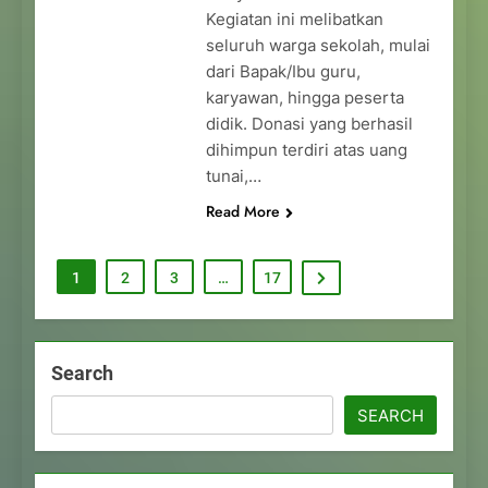
Kegiatan ini melibatkan
seluruh warga sekolah, mulai
dari Bapak/Ibu guru,
karyawan, hingga peserta
didik. Donasi yang berhasil
dihimpun terdiri atas uang
tunai,…
Read More
1
2
3
…
17
Search
SEARCH