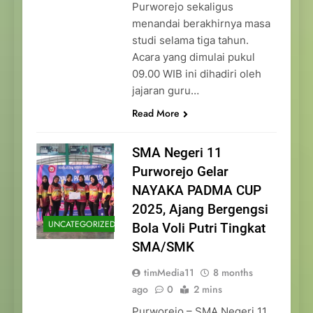
Purworejo sekaligus
menandai berakhirnya masa
studi selama tiga tahun.
Acara yang dimulai pukul
09.00 WIB ini dihadiri oleh
jajaran guru…
Read More
SMA Negeri 11
Purworejo Gelar
NAYAKA PADMA CUP
2025, Ajang Bergengsi
UNCATEGORIZED
Bola Voli Putri Tingkat
SMA/SMK
timMedia11
8 months
ago
0
2 mins
Purworejo – SMA Negeri 11