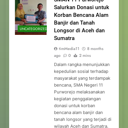
Salurkan Donasi untuk
Korban Bencana Alam
Banjir dan Tanah
UNCATEGORIZED
Longsor di Aceh dan
Sumatra
timMedia11
8 months
ago
0
2 mins
Dalam rangka menunjukkan
kepedulian sosial terhadap
masyarakat yang terdampak
bencana, SMA Negeri 11
Purworejo melaksanakan
kegiatan penggalangan
donasi untuk korban
bencana alam banjir dan
tanah longsor yang terjadi di
wilayah Aceh dan Sumatra.