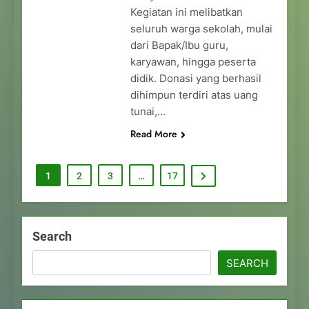
Kegiatan ini melibatkan
seluruh warga sekolah, mulai
dari Bapak/Ibu guru,
karyawan, hingga peserta
didik. Donasi yang berhasil
dihimpun terdiri atas uang
tunai,…
Read More
1
2
3
…
17
Search
SEARCH