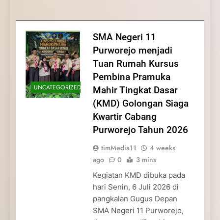
Membentuk Jiwa
Membentuk Jiwa Kepemimpinan,
Membangun Disiplin, Kekompakan, dan
Kwartir Cabang Purworejo Tahun 2026
Kepemimpinan, Disiplin,
Disiplin, dan Pengabdian Generasi
Kepedulian
dan Pengabdian Generasi
Pramuka
SMA Negeri 11
Pramuka
Purworejo menjadi
Tuan Rumah Kursus
Pembina Pramuka
UNCATEGORIZED
Mahir Tingkat Dasar
(KMD) Golongan Siaga
Kwartir Cabang
Purworejo Tahun 2026
timMedia11
4 weeks
ago
0
3 mins
Kegiatan KMD dibuka pada
hari Senin, 6 Juli 2026 di
pangkalan Gugus Depan
SMA Negeri 11 Purworejo,