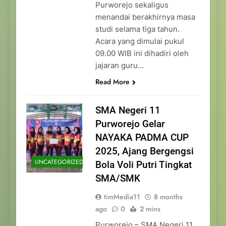
Purworejo sekaligus
menandai berakhirnya masa
studi selama tiga tahun.
Acara yang dimulai pukul
09.00 WIB ini dihadiri oleh
jajaran guru…
Read More
SMA Negeri 11
Purworejo Gelar
NAYAKA PADMA CUP
2025, Ajang Bergengsi
UNCATEGORIZED
Bola Voli Putri Tingkat
SMA/SMK
timMedia11
8 months
ago
0
2 mins
Purworejo – SMA Negeri 11