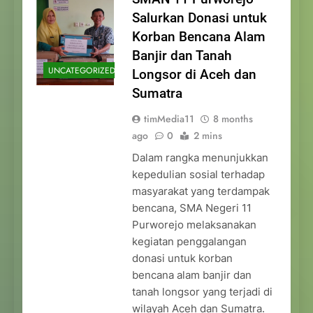
Salurkan Donasi untuk
Korban Bencana Alam
Banjir dan Tanah
UNCATEGORIZED
Longsor di Aceh dan
Sumatra
timMedia11
8 months
ago
0
2 mins
Dalam rangka menunjukkan
kepedulian sosial terhadap
masyarakat yang terdampak
bencana, SMA Negeri 11
Purworejo melaksanakan
kegiatan penggalangan
donasi untuk korban
bencana alam banjir dan
tanah longsor yang terjadi di
wilayah Aceh dan Sumatra.