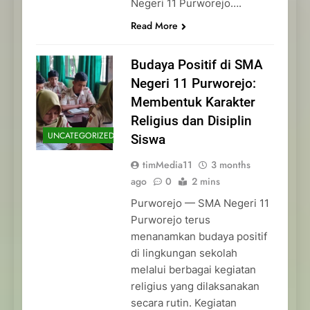
Negeri 11 Purworejo….
Read More
Budaya Positif di SMA
Negeri 11 Purworejo:
Membentuk Karakter
Religius dan Disiplin
UNCATEGORIZED
Siswa
timMedia11
3 months
ago
0
2 mins
Purworejo — SMA Negeri 11
Purworejo terus
menanamkan budaya positif
di lingkungan sekolah
melalui berbagai kegiatan
religius yang dilaksanakan
secara rutin. Kegiatan