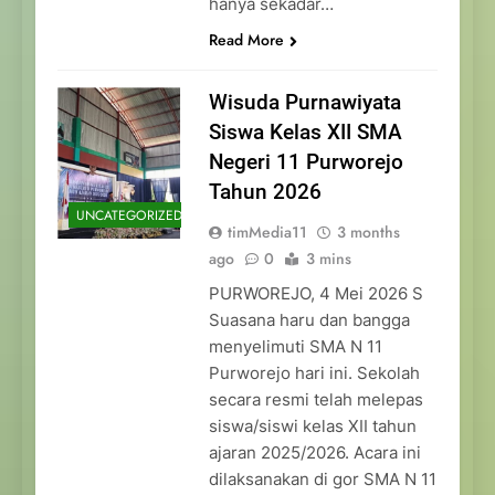
hanya sekadar…
Read More
Wisuda Purnawiyata
Siswa Kelas XII SMA
Negeri 11 Purworejo
Tahun 2026
UNCATEGORIZED
timMedia11
3 months
ago
0
3 mins
PURWOREJO, 4 Mei 2026 S
Suasana haru dan bangga
menyelimuti SMA N 11
Purworejo hari ini. Sekolah
secara resmi telah melepas
siswa/siswi kelas XII tahun
ajaran 2025/2026. Acara ini
dilaksanakan di gor SMA N 11