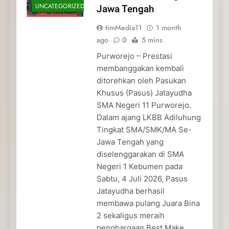
UNCATEGORIZED
Jawa Tengah
timMedia11
1 month
ago
0
5 mins
Purworejo – Prestasi
membanggakan kembali
ditorehkan oleh Pasukan
Khusus (Pasus) Jatayudha
SMA Negeri 11 Purworejo.
Dalam ajang LKBB Adiluhung
Tingkat SMA/SMK/MA Se-
Jawa Tengah yang
diselenggarakan di SMA
Negeri 1 Kebumen pada
Sabtu, 4 Juli 2026, Pasus
Jatayudha berhasil
membawa pulang Juara Bina
2 sekaligus meraih
penghargaan Best Make