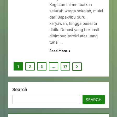
Kegiatan ini melibatkan
seluruh warga sekolah, mulai
dari Bapak/Ibu guru,
karyawan, hingga peserta
didik. Donasi yang berhasil
dihimpun terdiri atas uang
tunai,…
Read More
1
2
3
…
17
Search
SEARCH