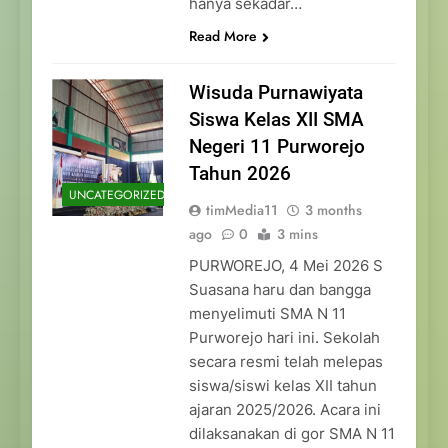
hanya sekadar…
Read More
Wisuda Purnawiyata
Siswa Kelas XII SMA
Negeri 11 Purworejo
Tahun 2026
UNCATEGORIZED
timMedia11
3 months
ago
0
3 mins
PURWOREJO, 4 Mei 2026 S
Suasana haru dan bangga
menyelimuti SMA N 11
Purworejo hari ini. Sekolah
secara resmi telah melepas
siswa/siswi kelas XII tahun
ajaran 2025/2026. Acara ini
dilaksanakan di gor SMA N 11