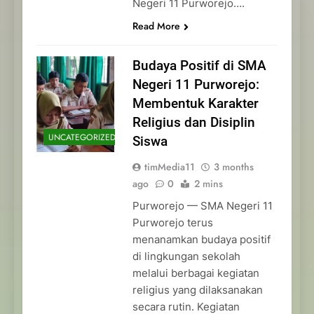
Negeri 11 Purworejo….
Read More
Budaya Positif di SMA
Negeri 11 Purworejo:
Membentuk Karakter
Religius dan Disiplin
UNCATEGORIZED
Siswa
timMedia11
3 months
ago
0
2 mins
Purworejo — SMA Negeri 11
Purworejo terus
menanamkan budaya positif
di lingkungan sekolah
melalui berbagai kegiatan
religius yang dilaksanakan
secara rutin. Kegiatan