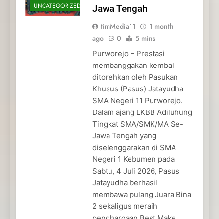
UNCATEGORIZED
Jawa Tengah
timMedia11
1 month
ago
0
5 mins
Purworejo – Prestasi
membanggakan kembali
ditorehkan oleh Pasukan
Khusus (Pasus) Jatayudha
SMA Negeri 11 Purworejo.
Dalam ajang LKBB Adiluhung
Tingkat SMA/SMK/MA Se-
Jawa Tengah yang
diselenggarakan di SMA
Negeri 1 Kebumen pada
Sabtu, 4 Juli 2026, Pasus
Jatayudha berhasil
membawa pulang Juara Bina
2 sekaligus meraih
penghargaan Best Make