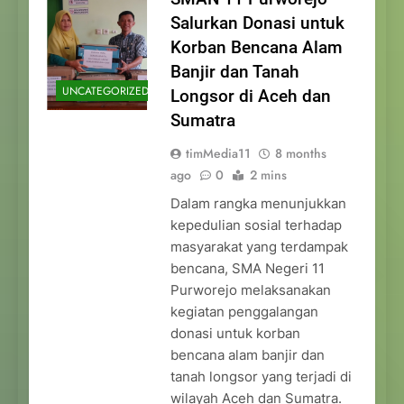
Salurkan Donasi untuk
Korban Bencana Alam
Banjir dan Tanah
UNCATEGORIZED
Longsor di Aceh dan
Sumatra
timMedia11
8 months
ago
0
2 mins
Dalam rangka menunjukkan
kepedulian sosial terhadap
masyarakat yang terdampak
bencana, SMA Negeri 11
Purworejo melaksanakan
kegiatan penggalangan
donasi untuk korban
bencana alam banjir dan
tanah longsor yang terjadi di
wilayah Aceh dan Sumatra.