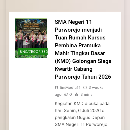
Membentuk Jiwa
Membentuk Jiwa Kepemimpinan,
Membangun Disiplin, Kekompakan, dan
Kwartir Cabang Purworejo Tahun 2026
Kepemimpinan, Disiplin,
Disiplin, dan Pengabdian Generasi
Kepedulian
dan Pengabdian Generasi
Pramuka
SMA Negeri 11
Pramuka
Purworejo menjadi
Tuan Rumah Kursus
Pembina Pramuka
UNCATEGORIZED
Mahir Tingkat Dasar
(KMD) Golongan Siaga
Kwartir Cabang
Purworejo Tahun 2026
timMedia11
3 weeks
ago
0
3 mins
Kegiatan KMD dibuka pada
hari Senin, 6 Juli 2026 di
pangkalan Gugus Depan
SMA Negeri 11 Purworejo,