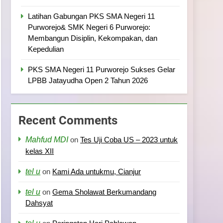
Latihan Gabungan PKS SMA Negeri 11
Purworejo& SMK Negeri 6 Purworejo:
Membangun Disiplin, Kekompakan, dan
Kepedulian
PKS SMA Negeri 11 Purworejo Sukses Gelar
LPBB Jatayudha Open 2 Tahun 2026
Recent Comments
Mahfud MDI
on
Tes Uji Coba US – 2023 untuk
kelas XII
tel u
on
Kami Ada untukmu, Cianjur
tel u
on
Gema Sholawat Berkumandang
Dahsyat