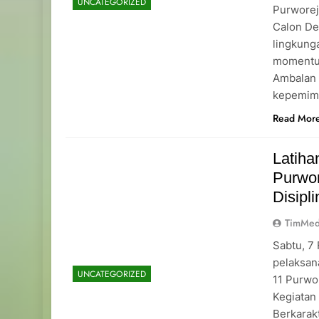
UNCATEGORIZED
Purworej
Calon De
lingkung
momentu
Ambalan 
kepemimp
Read Mor
Latih
Purwo
Disipl
TimMed
Sabtu, 7
pelaksan
UNCATEGORIZED
11 Purwo
Kegiatan
Berkarakt