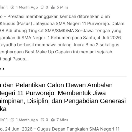
ia11
1 Month Ago
0
5 Mins
o – Prestasi membanggakan kembali ditorehkan oleh
Khusus (Pasus) Jatayudha SMA Negeri 11 Purworejo. Dalam
KBB Adiluhung Tingkat SMA/SMK/MA Se-Jawa Tengah yang
garakan di SMA Negeri 1 Kebumen pada Sabtu, 4 Juli 2026,
tayudha berhasil membawa pulang Juara Bina 2 sekaligus
enghargaan Best Make Up.Capaian ini menjadi sejarah
ri bagi Pasus…
e
 dan Pelantikan Calon Dewan Ambalan
egeri 11 Purworejo: Membentuk Jiwa
mpinan, Disiplin, dan Pengabdian Generasi
ka
ia11
1 Month Ago
0
7 Mins
o, 24 Juni 2026 – Gugus Depan Pangkalan SMA Negeri 11