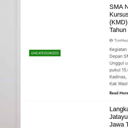
SMA N
Kursu
(KMD)
Tahun
TimMed
Kegiatan
UNCATEGORIZED
Depan SM
Unggul u
pukul 15
Kadinas,
Kak Wasi
Read Mor
Langk
Jatayu
Jawa 