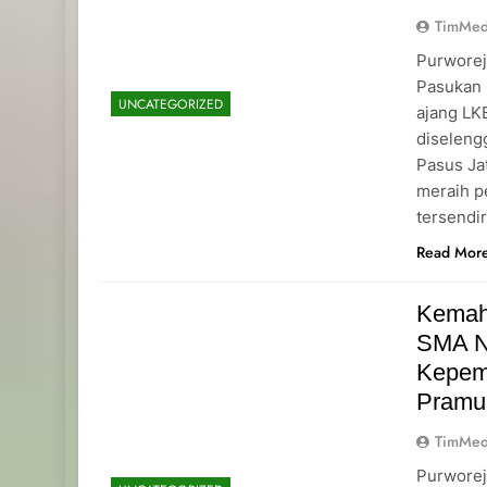
TimMed
Purworej
Pasukan 
UNCATEGORIZED
ajang L
diseleng
Pasus Ja
meraih p
tersendi
Read Mor
Kemah
SMA N
Kepemi
Pramu
TimMed
Purworej