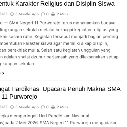
tuk Karakter Religius dan Disiplin Siswa
ia11
3 Months Ago
0
2 Mins
o — SMA Negeri 11 Purworejo terus menanamkan budaya
i lingkungan sekolah melalui berbagai kegiatan religius yang
akan secara rutin. Kegiatan tersebut menjadi bagian penting
mbentukan karakter siswa agar memiliki sikap disiplin,
 dan berakhlak mulia. Salah satu kegiatan unggulan yang
an adalah shalat dzuhur berjamaah yang dilaksanakan setiap
lingkungan sekolah….
e
gat Hardiknas, Upacara Penuh Makna SMA
 11 Purworejo
ia11
3 Months Ago
0
2 Mins
ngka memperingati Hari Pendidikan Nasional
as)pada 2 Mei 2026, SMA Negeri 11 Purworejo mengadakan