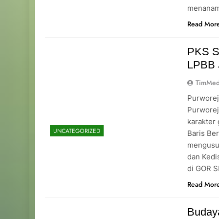
menanamk
Read Mor
PKS S
LPBB 
TimMed
Purworej
Purwore
karakter
UNCATEGORIZED
Baris Be
mengusun
dan Kedis
di GOR S
Read Mor
Budaya