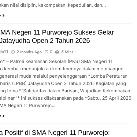
an nilai disiplin, kekompakan, kepedulian, dan…
e
MA Negeri 11 Purworejo Sukses Gelar
Jatayudha Open 2 Tahun 2026
ia11
2 Months Ago
0
5 Mins
o* – Patroli Keamanan Sekolah (PKS) SMA Negeri 11
jo kembali menunjukkan komitmennya dalam membangun
 generasi muda melalui penyelenggaraan *Lomba Peraturan
rbaris (LPBB) Jatayudha Open 2 Tahun 2026. Kegiatan yang
g tema *”Solidaritas dalam Barisan, Wujudkan Kekompakan
iplinan”* ini sukses dilaksanakan pada *Sabtu, 25 April 2026
MA Negeri 11 Purworejo….
e
 Positif di SMA Negeri 11 Purworejo: