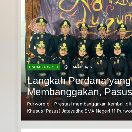
1 Month Ago
UNCATEGORIZED
Langkah Perdana yang
Membanggakan, Pasu
Jatayudha Ukir Prestas
s
Purworejo – Prestasi membanggakan kembali di
Khusus (Pasus) Jatayudha SMA Negeri 11 Purwo
Adiluhung Se-Jawa Te