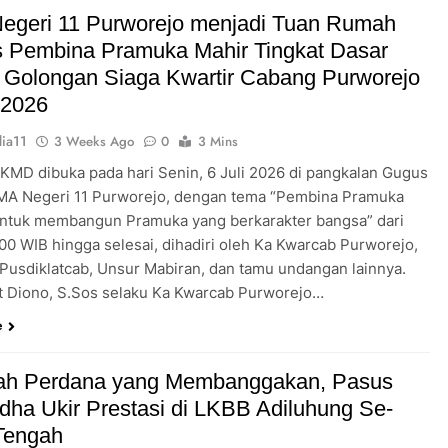
Pengabdian Generasi P
egeri 11 Purworejo menjadi Tuan Rumah
s Pembina Pramuka Mahir Tingkat Dasar
 Golongan Siaga Kwartir Cabang Purworejo
 2026
ia11
3 Weeks Ago
0
3 Mins
 KMD dibuka pada hari Senin, 6 Juli 2026 di pangkalan Gugus
A Negeri 11 Purworejo, dengan tema “Pembina Pramuka
ntuk membangun Pramuka yang berkarakter bangsa” dari
.00 WIB hingga selesai, dihadiri oleh Ka Kwarcab Purworejo,
 Pusdiklatcab, Unsur Mabiran, dan tamu undangan lainnya.
t Diono, S.Sos selaku Ka Kwarcab Purworejo…
e
ah Perdana yang Membanggakan, Pasus
dha Ukir Prestasi di LKBB Adiluhung Se-
Tengah