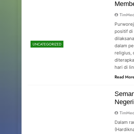
Memben
TimMed
Purworej
positif d
dilaksan
UNCATEGORIZED
dalam pe
religius,
diterapk
hari di 
Read Mor
Seman
Negeri
TimMed
Dalam ra
(Hardikn