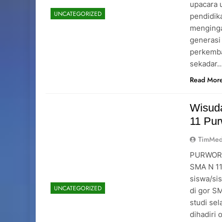
upacara 
UNCATEGORIZED
pendidik
menginga
generasi
perkemba
sekadar
Read Mor
Wisuda
11 Pur
TimMed
PURWOREJ
SMA N 11
siswa/sis
UNCATEGORIZED
di gor S
studi sel
dihadiri 