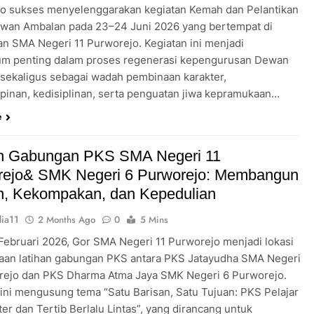
o sukses menyelenggarakan kegiatan Kemah dan Pelantikan
wan Ambalan pada 23–24 Juni 2026 yang bertempat di
an SMA Negeri 11 Purworejo. Kegiatan ini menjadi
m penting dalam proses regenerasi kepengurusan Dewan
sekaligus sebagai wadah pembinaan karakter,
inan, kedisiplinan, serta penguatan jiwa kepramukaan…
e
an Gabungan PKS SMA Negeri 11
rejo& SMK Negeri 6 Purworejo: Membangun
in, Kekompakan, dan Kepedulian
ia11
2 Months Ago
0
5 Mins
 Februari 2026, Gor SMA Negeri 11 Purworejo menjadi lokasi
aan latihan gabungan PKS antara PKS Jatayudha SMA Negeri
rejo dan PKS Dharma Atma Jaya SMK Negeri 6 Purworejo.
 ini mengusung tema “Satu Barisan, Satu Tujuan: PKS Pelajar
er dan Tertib Berlalu Lintas”, yang dirancang untuk