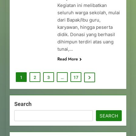
Kegiatan ini melibatkan
seluruh warga sekolah, mulai
dari Bapak/Ibu guru,
karyawan, hingga peserta
didik. Donasi yang berhasil
dihimpun terdiri atas uang
tunai,…
Read More
1
2
3
…
17
Search
SEARCH