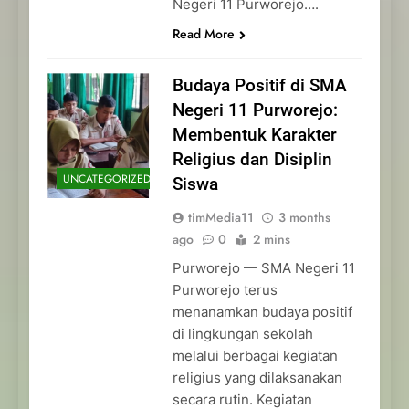
Negeri 11 Purworejo….
Read More
Budaya Positif di SMA
Negeri 11 Purworejo:
Membentuk Karakter
Religius dan Disiplin
UNCATEGORIZED
Siswa
timMedia11
3 months
ago
0
2 mins
Purworejo — SMA Negeri 11
Purworejo terus
menanamkan budaya positif
di lingkungan sekolah
melalui berbagai kegiatan
religius yang dilaksanakan
secara rutin. Kegiatan