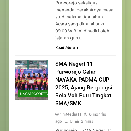
Purworejo sekaligus
menandai berakhirnya masa
studi selama tiga tahun.
Acara yang dimulai pukul
09.00 WIB ini dihadiri oleh
jajaran guru…
Read More
SMA Negeri 11
Purworejo Gelar
NAYAKA PADMA CUP
2025, Ajang Bergengsi
UNCATEGORIZED
Bola Voli Putri Tingkat
SMA/SMK
timMedia11
8 months
ago
0
2 mins
Purworejo – SMA Negeri 11