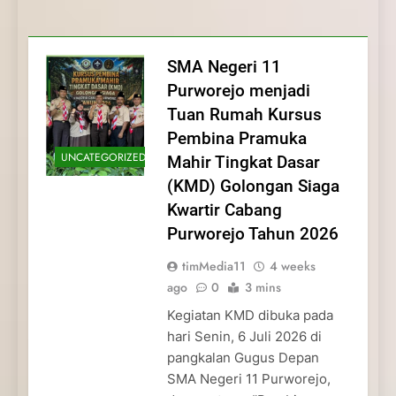
Membentuk Jiwa
Membentuk Jiwa Kepemimpinan,
Membangun Disiplin, Kekompakan, dan
Kwartir Cabang Purworejo Tahun 2026
Kepemimpinan, Disiplin,
Disiplin, dan Pengabdian Generasi
Kepedulian
dan Pengabdian Generasi
Pramuka
SMA Negeri 11
Pramuka
Purworejo menjadi
Tuan Rumah Kursus
Pembina Pramuka
UNCATEGORIZED
Mahir Tingkat Dasar
(KMD) Golongan Siaga
Kwartir Cabang
Purworejo Tahun 2026
timMedia11
4 weeks
ago
0
3 mins
Kegiatan KMD dibuka pada
hari Senin, 6 Juli 2026 di
pangkalan Gugus Depan
SMA Negeri 11 Purworejo,