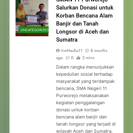
Salurkan Donasi untuk
Korban Bencana Alam
Banjir dan Tanah
UNCATEGORIZED
Longsor di Aceh dan
Sumatra
timMedia11
8 months
ago
0
2 mins
Dalam rangka menunjukkan
kepedulian sosial terhadap
masyarakat yang terdampak
bencana, SMA Negeri 11
Purworejo melaksanakan
kegiatan penggalangan
donasi untuk korban
bencana alam banjir dan
tanah longsor yang terjadi di
wilayah Aceh dan Sumatra.