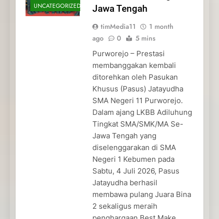
UNCATEGORIZED
Jawa Tengah
timMedia11
1 month
ago
0
5 mins
Purworejo – Prestasi
membanggakan kembali
ditorehkan oleh Pasukan
Khusus (Pasus) Jatayudha
SMA Negeri 11 Purworejo.
Dalam ajang LKBB Adiluhung
Tingkat SMA/SMK/MA Se-
Jawa Tengah yang
diselenggarakan di SMA
Negeri 1 Kebumen pada
Sabtu, 4 Juli 2026, Pasus
Jatayudha berhasil
membawa pulang Juara Bina
2 sekaligus meraih
penghargaan Best Make