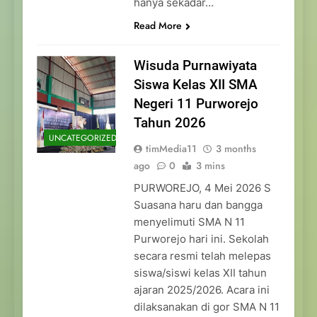
hanya sekadar…
Read More
Wisuda Purnawiyata
Siswa Kelas XII SMA
Negeri 11 Purworejo
Tahun 2026
UNCATEGORIZED
timMedia11
3 months
ago
0
3 mins
PURWOREJO, 4 Mei 2026 S
Suasana haru dan bangga
menyelimuti SMA N 11
Purworejo hari ini. Sekolah
secara resmi telah melepas
siswa/siswi kelas XII tahun
ajaran 2025/2026. Acara ini
dilaksanakan di gor SMA N 11