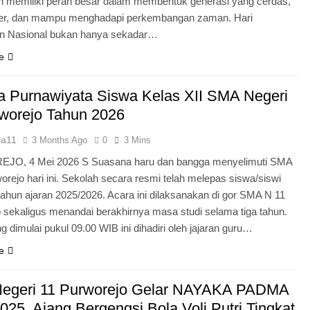
n memiliki peran besar dalam membentuk generasi yang cerdas,
ter, dan mampu menghadapi perkembangan zaman. Hari
an Nasional bukan hanya sekadar…
e
 Purnawiyata Siswa Kelas XII SMA Negeri
worejo Tahun 2026
ia11
3 Months Ago
0
3 Mins
O, 4 Mei 2026 S Suasana haru dan bangga menyelimuti SMA
orejo hari ini. Sekolah secara resmi telah melepas siswa/siswi
 tahun ajaran 2025/2026. Acara ini dilaksanakan di gor SMA N 11
 sekaligus menandai berakhirnya masa studi selama tiga tahun.
g dimulai pukul 09.00 WIB ini dihadiri oleh jajaran guru…
e
egeri 11 Purworejo Gelar NAYAKA PADMA
25, Ajang Bergengsi Bola Voli Putri Tingkat