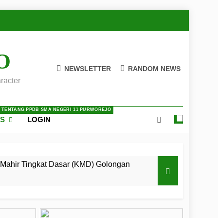
O
NEWSLETTER
RANDOM NEWS
racter
A TENTANG PPDB SMA NEGERI 11 PURWOREJO
ES
LOGIN
Mahir Tingkat Dasar (KMD) Golongan
 LKBB Adiluhung Se-Jawa Tengah