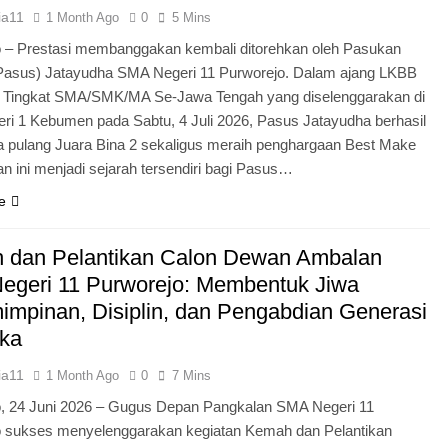
ia11
1 Month Ago
0
5 Mins
 – Prestasi membanggakan kembali ditorehkan oleh Pasukan
Pasus) Jatayudha SMA Negeri 11 Purworejo. Dalam ajang LKBB
g Tingkat SMA/SMK/MA Se-Jawa Tengah yang diselenggarakan di
i 1 Kebumen pada Sabtu, 4 Juli 2026, Pasus Jatayudha berhasil
pulang Juara Bina 2 sekaligus meraih penghargaan Best Make
n ini menjadi sejarah tersendiri bagi Pasus…
e
 dan Pelantikan Calon Dewan Ambalan
egeri 11 Purworejo: Membentuk Jiwa
mpinan, Disiplin, dan Pengabdian Generasi
ka
ia11
1 Month Ago
0
7 Mins
o, 24 Juni 2026 – Gugus Depan Pangkalan SMA Negeri 11
o sukses menyelenggarakan kegiatan Kemah dan Pelantikan