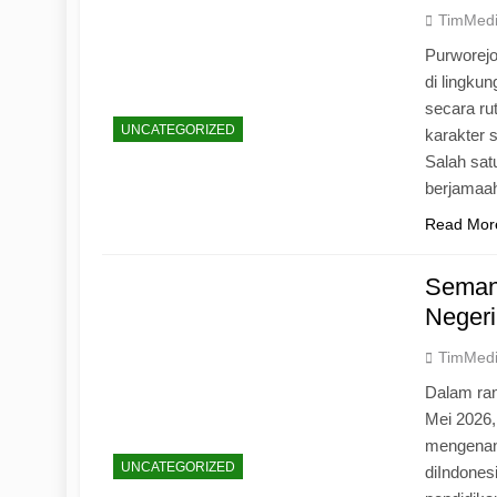
TimMed
Purworej
di lingku
secara ru
UNCATEGORIZED
karakter s
Salah sat
berjamaah
Read Mor
Seman
Negeri
TimMed
Dalam ran
Mei 2026
mengenang
UNCATEGORIZED
diIndones