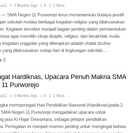
ia11
3 Months Ago
0
2 Mins
o — SMA Negeri 11 Purworejo terus menanamkan budaya positif
ngan sekolah melalui berbagai kegiatan religius yang dilaksanakan
tin. Kegiatan tersebut menjadi bagian penting dalam pembentukan
iswa agar memiliki sikap disiplin, religius, dan berakhlak mulia.
u kegiatan unggulan yang diterapkan adalah shalat dzuhur
 yang dilaksanakan setiap hari di lingkungan sekolah….
e
gat Hardiknas, Upacara Penuh Makna SMA
 11 Purworejo
ia11
3 Months Ago
0
2 Mins
gka memperingati Hari Pendidikan Nasional (Hardiknas)pada 2
, SMA Negeri 11 Purworejo mengadakan upacara untuk
 jasa Ki Hajar Dewantara, sebagai pelopor pendidikan
ia. Peringatan ini menjadi momen penting untuk mengingat bahwa