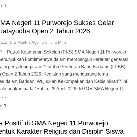
e
MA Negeri 11 Purworejo Sukses Gelar
Jatayudha Open 2 Tahun 2026
ia11
2 Months Ago
0
5 Mins
* – Patroli Keamanan Sekolah (PKS) SMA Negeri 11 Purworejo
menunjukkan komitmennya dalam membangun karakter generasi
lui penyelenggaraan *Lomba Peraturan Baris Berbaris (LPBB)
a Open 2 Tahun 2026. Kegiatan yang mengusung tema
itas dalam Barisan, Wujudkan Kekompakan dan Kedisiplinan”* ini
laksanakan pada *Sabtu, 25 April 2026 di GOR SMA Negeri 11
o….
e
 Positif di SMA Negeri 11 Purworejo:
tuk Karakter Religius dan Disiplin Siswa