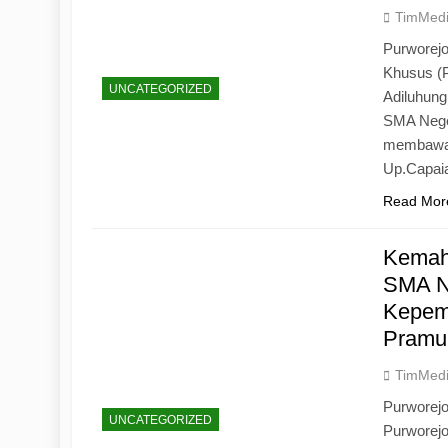
TimMed
Purworejo
Khusus (
UNCATEGORIZED
Adiluhun
SMA Neger
membawa 
Up.Capaia
Read Mor
Kemah
SMA N
Kepemi
Pramu
TimMed
Purworej
UNCATEGORIZED
Purworej