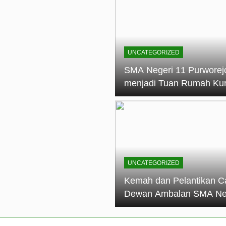
elantikan Calon Dewan Ambalan SMA Negeri 11 Purworejo: M
dian Generasi Pramuka
ungan PKS SMA Negeri 11 Purworejo& SMK Negeri 6 Purwore
ian
UNCATEGORIZED
eri 11 Purworejo Sukses Gelar LPBB Jatayudha Open 2 Tah
SMA Negeri 11 Purworej
menjadi Tuan Rumah Ku
tif di SMA Negeri 11 Purworejo: Membentuk Karakter Religius 
Pembina Pramuka Mahir
Tingkat Dasar (KMD) Go
Siaga Kwartir Cabang
Purworejo Tahun 2026
UNCATEGORIZED
Kemah dan Pelantikan C
Dewan Ambalan SMA Ne
11 Purworejo: Membentu
Kepemimpinan, Disiplin,