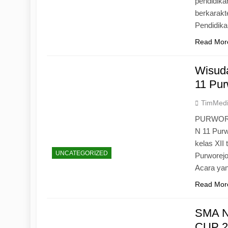
pendidika
berkarak
Pendidik
Read Mor
Wisuda
11 Pur
TimMed
PURWOREJ
N 11 Purw
kelas XII
UNCATEGORIZED
Purworejo
Acara yan
Read Mor
SMA N
CUP 20