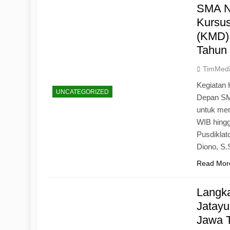
SMA N
Kursu
(KMD)
Tahun
TimMed
Kegiatan 
UNCATEGORIZED
Depan SM
untuk mem
WIB hingg
Pusdiklat
Diono, S
Read Mor
Langk
Jatayu
Jawa 