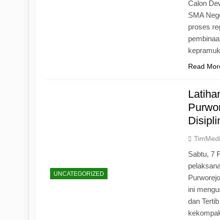
Calon Dew
SMA Neger
proses r
pembinaan
kepramu
Read Mor
Latih
Purwo
Disipl
TimMed
Sabtu, 7 
pelaksan
UNCATEGORIZED
Purworej
ini mengu
dan Tertib
kekompak