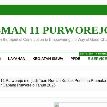
SMAN 11 PURWOREJ
 the Spirit of Contribution to Empowering the Way of Good Cha
BERISI BERITA-BERIT
LAYANAN
KEGIATAN SISWA
PPDB
E-SERVIC
ejo
 Calon
S SMA
ursus
s
egeri 11
 SMK
11 Purworejo menjadi Tuan Rumah Kursus Pembina Pramuka 
ir Cabang Purworejo Tahun 2026
r Tingkat
i di LKBB
 Jiwa
Membangun
di pangkalan Gugus Depan
ehkan oleh Pasukan Khusus
SMA Negeri 11 Purworejo
o menjadi lokasi pelaksanaan
 Siaga
ngah
, dan
dan
dana yang Membanggakan, Pasus Jatayudha Ukir Prestasi di
ejo Tahun
Pramuka