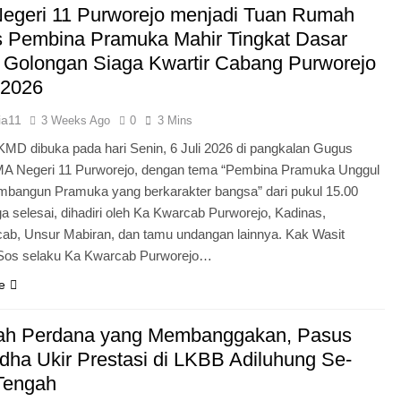
egeri 11 Purworejo menjadi Tuan Rumah
Pengabdian Generasi P
s Pembina Pramuka Mahir Tingkat Dasar
 Golongan Siaga Kwartir Cabang Purworejo
 2026
ia11
3 Weeks Ago
0
3 Mins
KMD dibuka pada hari Senin, 6 Juli 2026 di pangkalan Gugus
A Negeri 11 Purworejo, dengan tema “Pembina Pramuka Unggul
bangun Pramuka yang berkarakter bangsa” dari pukul 15.00
a selesai, dihadiri oleh Ka Kwarcab Purworejo, Kadinas,
cab, Unsur Mabiran, dan tamu undangan lainnya. Kak Wasit
.Sos selaku Ka Kwarcab Purworejo…
e
ah Perdana yang Membanggakan, Pasus
dha Ukir Prestasi di LKBB Adiluhung Se-
Tengah