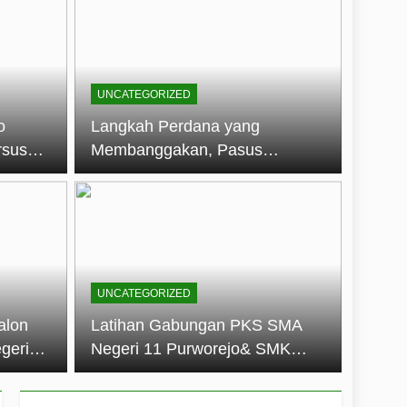
embentuk Jiwa Kepemimpinan, Disiplin,
jo: Membangun Disiplin, Kekompakan,
UNCATEGORIZED
un 2026
o
Langkah Perdana yang
rsus
Membanggakan, Pasus
dan Disiplin Siswa
Jatayudha Ukir Prestasi di
longan
LKBB Adiluhung Se-Jawa
Tengah
UNCATEGORIZED
alon
Latihan Gabungan PKS SMA
geri
Negeri 11 Purworejo& SMK
k Jiwa
Negeri 6 Purworejo:
 dan
Membangun Disiplin,