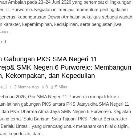
an Ambalan pada 23–24 Juni 2026 yang bertempat di lingkungan
i 11 Purworejo. Kegiatan ini menjadi momentum penting dalam
egenerasi kepengurusan Dewan Ambalan sekaligus sebagai wadah
 karakter, kepemimpinan, kedisiplinan, serta penguatan jiwa
kaan…
e
an Gabungan PKS SMA Negeri 11
rejo& SMK Negeri 6 Purworejo: Membangun
in, Kekompakan, dan Kepedulian
ia11
2 Months Ago
0
5 Mins
Februari 2026, Gor SMA Negeri 11 Purworejo menjadi lokasi
aan latihan gabungan PKS antara PKS Jatayudha SMA Negeri 11
o dan PKS Dharma Atma Jaya SMK Negeri 6 Purworejo. Kegiatan
sung tema “Satu Barisan, Satu Tujuan: PKS Pelajar Berkarakter
 Berlalu Lintas”, yang dirancang untuk menanamkan nilai disiplin,
an, kepedulian, dan…