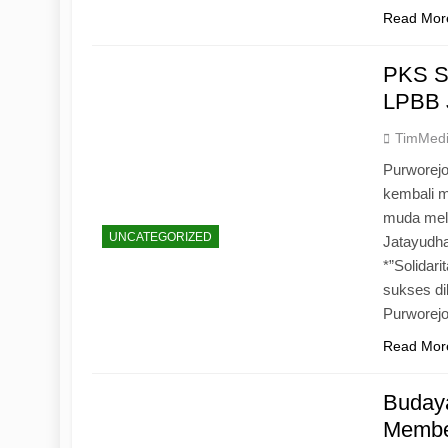
Read Mor
PKS S
LPBB 
TimMed
Purworejo
kembali 
muda mela
UNCATEGORIZED
Jatayudh
*”Solidar
sukses di
Purworej
Read Mor
Budaya
Memben