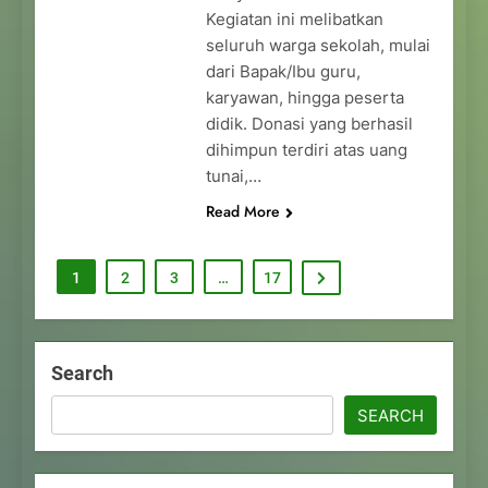
Kegiatan ini melibatkan
seluruh warga sekolah, mulai
dari Bapak/Ibu guru,
karyawan, hingga peserta
didik. Donasi yang berhasil
dihimpun terdiri atas uang
tunai,…
Read More
1
2
3
…
17
Search
SEARCH