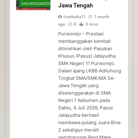
UNCATEGORIZED
Jawa Tengah
timMedia11
1 month
ago
0
5 mins
Purworejo – Prestasi
membanggakan kembali
ditorehkan oleh Pasukan
Khusus (Pasus) Jatayudha
SMA Negeri 11 Purworejo.
Dalam ajang LKBB Adiluhung
Tingkat SMA/SMK/MA Se-
Jawa Tengah yang
diselenggarakan di SMA
Negeri 1 Kebumen pada
Sabtu, 4 Juli 2026, Pasus
Jatayudha berhasil
membawa pulang Juara Bina
2 sekaligus meraih
penghargaan Best Make