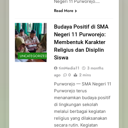
Negeri 11 Purworejo….
Read More
Budaya Positif di SMA
Negeri 11 Purworejo:
Membentuk Karakter
Religius dan Disiplin
UNCATEGORIZED
Siswa
timMedia11
3 months
ago
0
2 mins
Purworejo — SMA Negeri 11
Purworejo terus
menanamkan budaya positif
di lingkungan sekolah
melalui berbagai kegiatan
religius yang dilaksanakan
secara rutin. Kegiatan