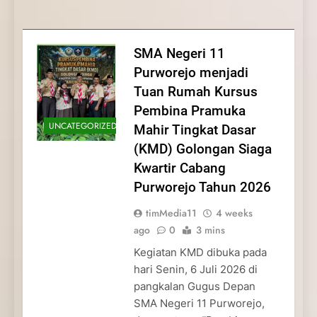
Membentuk Jiwa
Membentuk Jiwa Kepemimpinan,
Membangun Disiplin, Kekompakan, dan
Kwartir Cabang Purworejo Tahun 2026
Kepemimpinan, Disiplin,
Disiplin, dan Pengabdian Generasi
Kepedulian
dan Pengabdian Generasi
Pramuka
SMA Negeri 11
Pramuka
Purworejo menjadi
Tuan Rumah Kursus
Pembina Pramuka
UNCATEGORIZED
Mahir Tingkat Dasar
(KMD) Golongan Siaga
Kwartir Cabang
Purworejo Tahun 2026
timMedia11
4 weeks
ago
0
3 mins
Kegiatan KMD dibuka pada
hari Senin, 6 Juli 2026 di
pangkalan Gugus Depan
SMA Negeri 11 Purworejo,