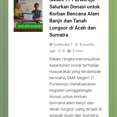
Salurkan Donasi untuk
Korban Bencana Alam
Banjir dan Tanah
UNCATEGORIZED
Longsor di Aceh dan
Sumatra
timMedia11
8 months
ago
0
2 mins
Dalam rangka menunjukkan
kepedulian sosial terhadap
masyarakat yang terdampak
bencana, SMA Negeri 11
Purworejo melaksanakan
kegiatan penggalangan
donasi untuk korban
bencana alam banjir dan
tanah longsor yang terjadi di
wilayah Aceh dan Sumatra.