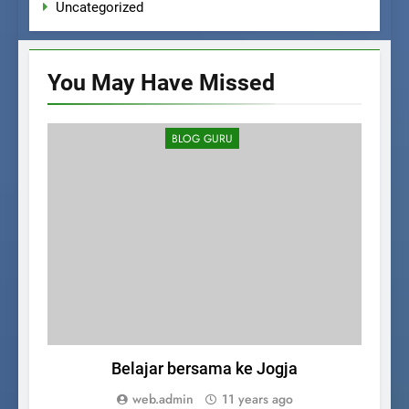
Uncategorized
You May Have
Missed
BLOG GURU
Belajar bersama ke Jogja
SM
web.admin
11 years ago