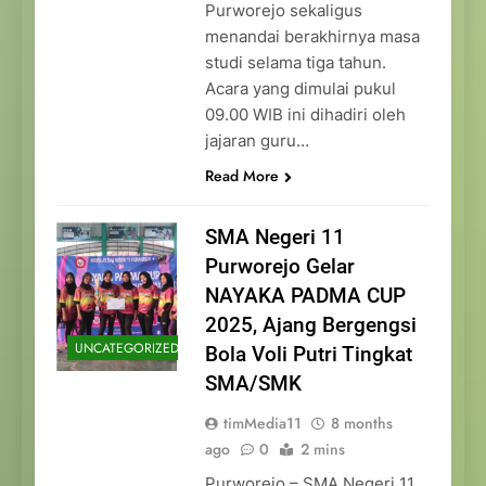
Purworejo sekaligus
menandai berakhirnya masa
studi selama tiga tahun.
Acara yang dimulai pukul
09.00 WIB ini dihadiri oleh
jajaran guru…
Read More
SMA Negeri 11
Purworejo Gelar
NAYAKA PADMA CUP
2025, Ajang Bergengsi
UNCATEGORIZED
Bola Voli Putri Tingkat
SMA/SMK
timMedia11
8 months
ago
0
2 mins
Purworejo – SMA Negeri 11