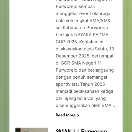
Purworejo kembali
menggelar event olahraga
bola voli tingkat SMA/SMK
se-Kabupaten Purworejo
bertajuk NAYAKA PADMA
CUP 2025. Kegiatan ini
dilaksanakan pada Sabtu, 13
Desember 2025, bertempat
di GOR SMA Negeri 11
Purworejo dan berlangsung
dengan penuh semangat
sportivitas. Tahun 2025
menjadi pelaksanaan ketiga
dari ajang bola voli yang
diselenggarakan oleh SMA…
Read More
SMAN 11 Purworejo