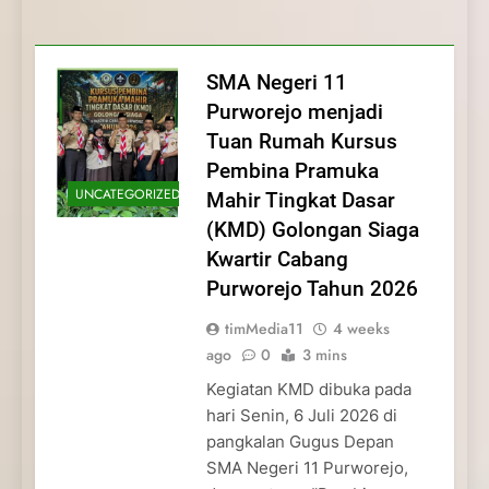
Membentuk Jiwa
Membentuk Jiwa Kepemimpinan,
Membangun Disiplin, Kekompakan, dan
Kwartir Cabang Purworejo Tahun 2026
Kepemimpinan, Disiplin,
Disiplin, dan Pengabdian Generasi
Kepedulian
dan Pengabdian Generasi
Pramuka
SMA Negeri 11
Pramuka
Purworejo menjadi
Tuan Rumah Kursus
Pembina Pramuka
UNCATEGORIZED
Mahir Tingkat Dasar
(KMD) Golongan Siaga
Kwartir Cabang
Purworejo Tahun 2026
timMedia11
4 weeks
ago
0
3 mins
Kegiatan KMD dibuka pada
hari Senin, 6 Juli 2026 di
pangkalan Gugus Depan
SMA Negeri 11 Purworejo,