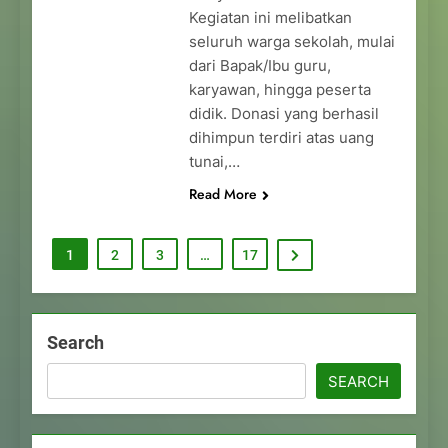
Kegiatan ini melibatkan
seluruh warga sekolah, mulai
dari Bapak/Ibu guru,
karyawan, hingga peserta
didik. Donasi yang berhasil
dihimpun terdiri atas uang
tunai,…
Read More
1
2
3
…
17
Search
SEARCH