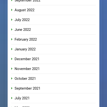
September 2022
August 2022
July 2022
June 2022
February 2022
January 2022
December 2021
November 2021
October 2021
September 2021
July 2021