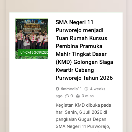
Membentuk Jiwa
Membentuk Jiwa Kepemimpinan,
Membangun Disiplin, Kekompakan, dan
Kwartir Cabang Purworejo Tahun 2026
Kepemimpinan, Disiplin,
Disiplin, dan Pengabdian Generasi
Kepedulian
dan Pengabdian Generasi
Pramuka
SMA Negeri 11
Pramuka
Purworejo menjadi
Tuan Rumah Kursus
Pembina Pramuka
UNCATEGORIZED
Mahir Tingkat Dasar
(KMD) Golongan Siaga
Kwartir Cabang
Purworejo Tahun 2026
timMedia11
4 weeks
ago
0
3 mins
Kegiatan KMD dibuka pada
hari Senin, 6 Juli 2026 di
pangkalan Gugus Depan
SMA Negeri 11 Purworejo,