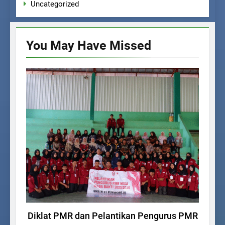
Uncategorized
You May Have
Missed
UNCATEGORIZED
Diklat PMR dan Pelantikan Pengurus PMR