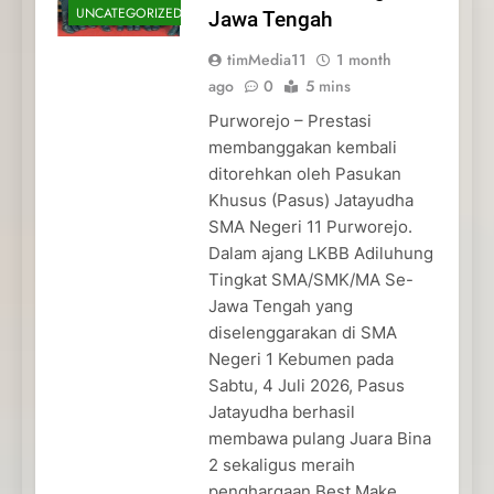
UNCATEGORIZED
Jawa Tengah
timMedia11
1 month
ago
0
5 mins
Purworejo – Prestasi
membanggakan kembali
ditorehkan oleh Pasukan
Khusus (Pasus) Jatayudha
SMA Negeri 11 Purworejo.
Dalam ajang LKBB Adiluhung
Tingkat SMA/SMK/MA Se-
Jawa Tengah yang
diselenggarakan di SMA
Negeri 1 Kebumen pada
Sabtu, 4 Juli 2026, Pasus
Jatayudha berhasil
membawa pulang Juara Bina
2 sekaligus meraih
penghargaan Best Make