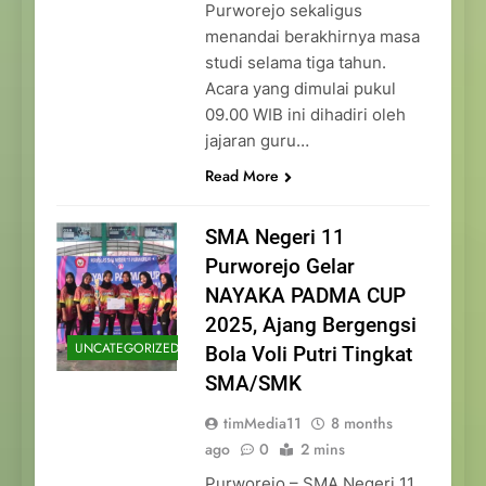
Purworejo sekaligus
menandai berakhirnya masa
studi selama tiga tahun.
Acara yang dimulai pukul
09.00 WIB ini dihadiri oleh
jajaran guru…
Read More
SMA Negeri 11
Purworejo Gelar
NAYAKA PADMA CUP
2025, Ajang Bergengsi
UNCATEGORIZED
Bola Voli Putri Tingkat
SMA/SMK
timMedia11
8 months
ago
0
2 mins
Purworejo – SMA Negeri 11