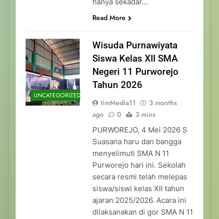
hanya sekadar…
Read More
Wisuda Purnawiyata
Siswa Kelas XII SMA
Negeri 11 Purworejo
Tahun 2026
UNCATEGORIZED
timMedia11
3 months
ago
0
3 mins
PURWOREJO, 4 Mei 2026 S
Suasana haru dan bangga
menyelimuti SMA N 11
Purworejo hari ini. Sekolah
secara resmi telah melepas
siswa/siswi kelas XII tahun
ajaran 2025/2026. Acara ini
dilaksanakan di gor SMA N 11