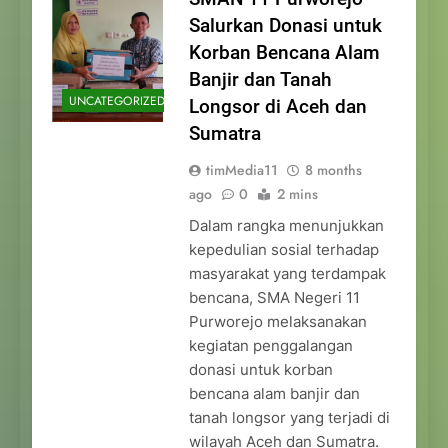
Salurkan Donasi untuk
Korban Bencana Alam
Banjir dan Tanah
UNCATEGORIZED
Longsor di Aceh dan
Sumatra
timMedia11
8 months
ago
0
2 mins
Dalam rangka menunjukkan
kepedulian sosial terhadap
masyarakat yang terdampak
bencana, SMA Negeri 11
Purworejo melaksanakan
kegiatan penggalangan
donasi untuk korban
bencana alam banjir dan
tanah longsor yang terjadi di
wilayah Aceh dan Sumatra.