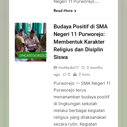
Negeri 11 Purworejo….
Read More
Budaya Positif di SMA
Negeri 11 Purworejo:
Membentuk Karakter
Religius dan Disiplin
UNCATEGORIZED
Siswa
timMedia11
3 months
ago
0
2 mins
Purworejo — SMA Negeri 11
Purworejo terus
menanamkan budaya positif
di lingkungan sekolah
melalui berbagai kegiatan
religius yang dilaksanakan
secara rutin. Kegiatan