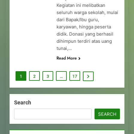
Kegiatan ini melibatkan
seluruh warga sekolah, mulai
dari Bapak/Ibu guru,
karyawan, hingga peserta
didik. Donasi yang berhasil
dihimpun terdiri atas uang
tunai,…
Read More
1
2
3
…
17
Search
SEARCH