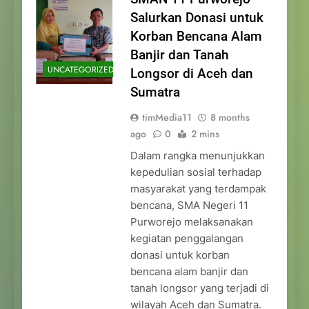
Salurkan Donasi untuk
Korban Bencana Alam
Banjir dan Tanah
UNCATEGORIZED
Longsor di Aceh dan
Sumatra
timMedia11
8 months
ago
0
2 mins
Dalam rangka menunjukkan
kepedulian sosial terhadap
masyarakat yang terdampak
bencana, SMA Negeri 11
Purworejo melaksanakan
kegiatan penggalangan
donasi untuk korban
bencana alam banjir dan
tanah longsor yang terjadi di
wilayah Aceh dan Sumatra.