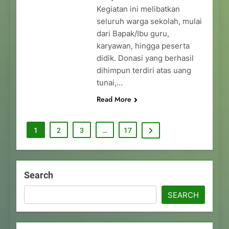
Kegiatan ini melibatkan
seluruh warga sekolah, mulai
dari Bapak/Ibu guru,
karyawan, hingga peserta
didik. Donasi yang berhasil
dihimpun terdiri atas uang
tunai,…
Read More
1
2
3
…
17
Search
SEARCH