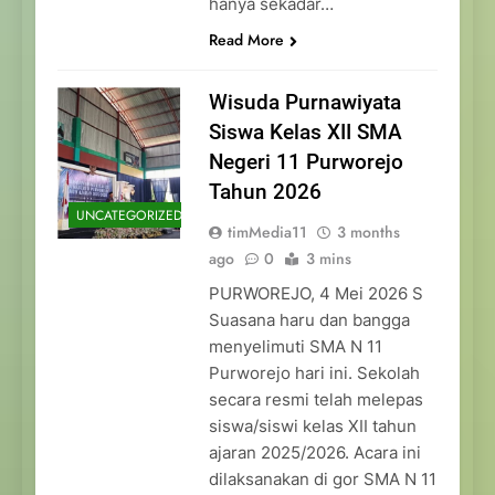
hanya sekadar…
Read More
Wisuda Purnawiyata
Siswa Kelas XII SMA
Negeri 11 Purworejo
Tahun 2026
UNCATEGORIZED
timMedia11
3 months
ago
0
3 mins
PURWOREJO, 4 Mei 2026 S
Suasana haru dan bangga
menyelimuti SMA N 11
Purworejo hari ini. Sekolah
secara resmi telah melepas
siswa/siswi kelas XII tahun
ajaran 2025/2026. Acara ini
dilaksanakan di gor SMA N 11