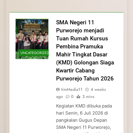
Membentuk Jiwa
Membentuk Jiwa Kepemimpinan,
Membangun Disiplin, Kekompakan, dan
Kwartir Cabang Purworejo Tahun 2026
Kepemimpinan, Disiplin,
Disiplin, dan Pengabdian Generasi
Kepedulian
dan Pengabdian Generasi
Pramuka
SMA Negeri 11
Pramuka
Purworejo menjadi
Tuan Rumah Kursus
Pembina Pramuka
UNCATEGORIZED
Mahir Tingkat Dasar
(KMD) Golongan Siaga
Kwartir Cabang
Purworejo Tahun 2026
timMedia11
4 weeks
ago
0
3 mins
Kegiatan KMD dibuka pada
hari Senin, 6 Juli 2026 di
pangkalan Gugus Depan
SMA Negeri 11 Purworejo,