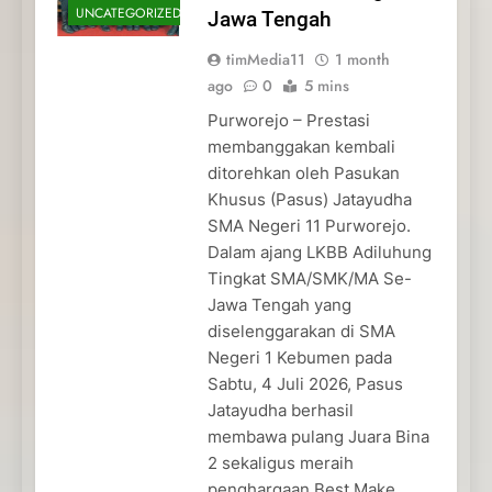
UNCATEGORIZED
Jawa Tengah
timMedia11
1 month
ago
0
5 mins
Purworejo – Prestasi
membanggakan kembali
ditorehkan oleh Pasukan
Khusus (Pasus) Jatayudha
SMA Negeri 11 Purworejo.
Dalam ajang LKBB Adiluhung
Tingkat SMA/SMK/MA Se-
Jawa Tengah yang
diselenggarakan di SMA
Negeri 1 Kebumen pada
Sabtu, 4 Juli 2026, Pasus
Jatayudha berhasil
membawa pulang Juara Bina
2 sekaligus meraih
penghargaan Best Make