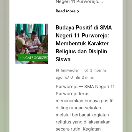
Negeri 11 Purworejo….
Read More
Budaya Positif di SMA
Negeri 11 Purworejo:
Membentuk Karakter
Religius dan Disiplin
UNCATEGORIZED
Siswa
timMedia11
3 months
ago
0
2 mins
Purworejo — SMA Negeri 11
Purworejo terus
menanamkan budaya positif
di lingkungan sekolah
melalui berbagai kegiatan
religius yang dilaksanakan
secara rutin. Kegiatan