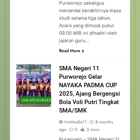
Purworejo sekaligus
menandai berakhirnya masa
studi selama tiga tahun.
Acara yang dimulai pukul
09.00 WIB ini dihadiri oleh
jajaran guru…
Read More
SMA Negeri 11
Purworejo Gelar
NAYAKA PADMA CUP
2025, Ajang Bergengsi
UNCATEGORIZED
Bola Voli Putri Tingkat
SMA/SMK
timMedia11
8 months
ago
0
2 mins
Purworejo – SMA Negeri 11