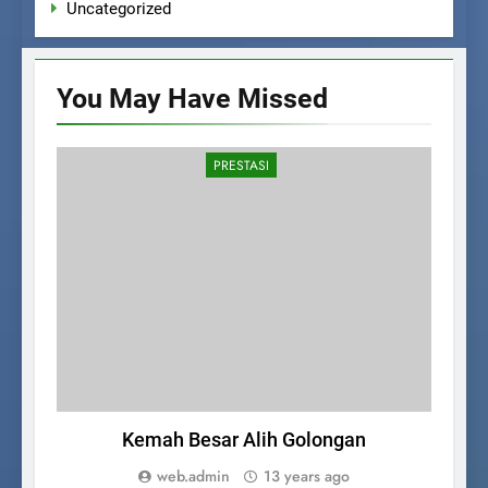
Uncategorized
You May Have
Missed
PRESTASI
Kemah Besar Alih Golongan
K
web.admin
13 years ago