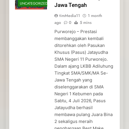
UNCATEGORIZED
Jawa Tengah
timMedia11
1 month
ago
0
5 mins
Purworejo – Prestasi
membanggakan kembali
ditorehkan oleh Pasukan
Khusus (Pasus) Jatayudha
SMA Negeri 11 Purworejo.
Dalam ajang LKBB Adiluhung
Tingkat SMA/SMK/MA Se-
Jawa Tengah yang
diselenggarakan di SMA
Negeri 1 Kebumen pada
Sabtu, 4 Juli 2026, Pasus
Jatayudha berhasil
membawa pulang Juara Bina
2 sekaligus meraih
penghargaan Best Make