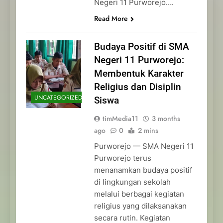
Negeri 11 Purworejo….
Read More
Budaya Positif di SMA
Negeri 11 Purworejo:
Membentuk Karakter
Religius dan Disiplin
UNCATEGORIZED
Siswa
timMedia11
3 months
ago
0
2 mins
Purworejo — SMA Negeri 11
Purworejo terus
menanamkan budaya positif
di lingkungan sekolah
melalui berbagai kegiatan
religius yang dilaksanakan
secara rutin. Kegiatan