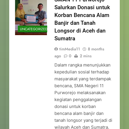
Salurkan Donasi untuk
Korban Bencana Alam
Banjir dan Tanah
UNCATEGORIZED
Longsor di Aceh dan
Sumatra
timMedia11
8 months
ago
0
2 mins
Dalam rangka menunjukkan
kepedulian sosial terhadap
masyarakat yang terdampak
bencana, SMA Negeri 11
Purworejo melaksanakan
kegiatan penggalangan
donasi untuk korban
bencana alam banjir dan
tanah longsor yang terjadi di
wilayah Aceh dan Sumatra.