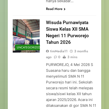
hanya sekadar…
Read More
Wisuda Purnawiyata
Siswa Kelas XII SMA
Negeri 11 Purworejo
Tahun 2026
UNCATEGORIZED
timMedia11
3 months
ago
0
3 mins
PURWOREJO, 4 Mei 2026 S
Suasana haru dan bangga
menyelimuti SMA N 11
Purworejo hari ini. Sekolah
secara resmi telah melepas
siswa/siswi kelas XII tahun
ajaran 2025/2026. Acara ini
dilaksanakan di gor SMA N 11