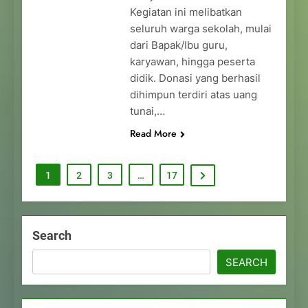
Kegiatan ini melibatkan
seluruh warga sekolah, mulai
dari Bapak/Ibu guru,
karyawan, hingga peserta
didik. Donasi yang berhasil
dihimpun terdiri atas uang
tunai,…
Read More
1
2
3
…
17
Search
SEARCH