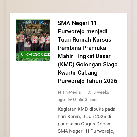
Membentuk Jiwa
Membentuk Jiwa Kepemimpinan,
Membangun Disiplin, Kekompakan, dan
Kwartir Cabang Purworejo Tahun 2026
Kepemimpinan, Disiplin,
Disiplin, dan Pengabdian Generasi
Kepedulian
dan Pengabdian Generasi
Pramuka
SMA Negeri 11
Pramuka
Purworejo menjadi
Tuan Rumah Kursus
Pembina Pramuka
UNCATEGORIZED
Mahir Tingkat Dasar
(KMD) Golongan Siaga
Kwartir Cabang
Purworejo Tahun 2026
timMedia11
3 weeks
ago
0
3 mins
Kegiatan KMD dibuka pada
hari Senin, 6 Juli 2026 di
pangkalan Gugus Depan
SMA Negeri 11 Purworejo,