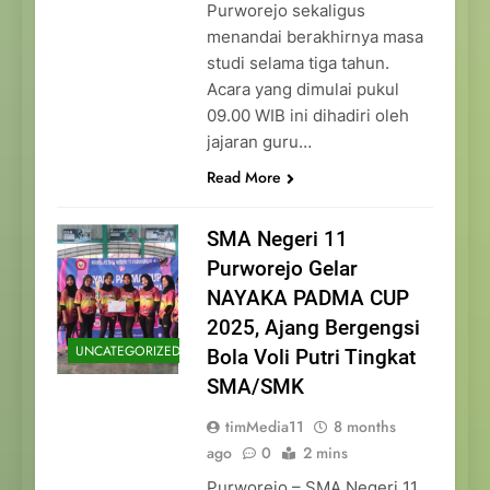
Purworejo sekaligus
menandai berakhirnya masa
studi selama tiga tahun.
Acara yang dimulai pukul
09.00 WIB ini dihadiri oleh
jajaran guru…
Read More
SMA Negeri 11
Purworejo Gelar
NAYAKA PADMA CUP
2025, Ajang Bergengsi
UNCATEGORIZED
Bola Voli Putri Tingkat
SMA/SMK
timMedia11
8 months
ago
0
2 mins
Purworejo – SMA Negeri 11