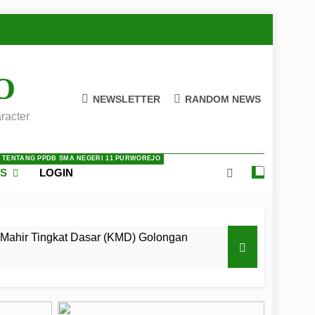
O
NEWSLETTER
RANDOM NEWS
racter
A TENTANG PPDB SMA NEGERI 11 PURWOREJO
ES
LOGIN
Mahir Tingkat Dasar (KMD) Golongan
 LKBB Adiluhung Se-Jawa Tengah