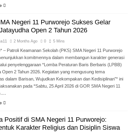
e
MA Negeri 11 Purworejo Sukses Gelar
Jatayudha Open 2 Tahun 2026
ia11
2 Months Ago
0
5 Mins
* – Patroli Keamanan Sekolah (PKS) SMA Negeri 11 Purworejo
menunjukkan komitmennya dalam membangun karakter generasi
lui penyelenggaraan *Lomba Peraturan Baris Berbaris (LPBB)
a Open 2 Tahun 2026. Kegiatan yang mengusung tema
itas dalam Barisan, Wujudkan Kekompakan dan Kedisiplinan”* ini
laksanakan pada *Sabtu, 25 April 2026 di GOR SMA Negeri 11
o….
e
 Positif di SMA Negeri 11 Purworejo:
tuk Karakter Religius dan Disiplin Siswa