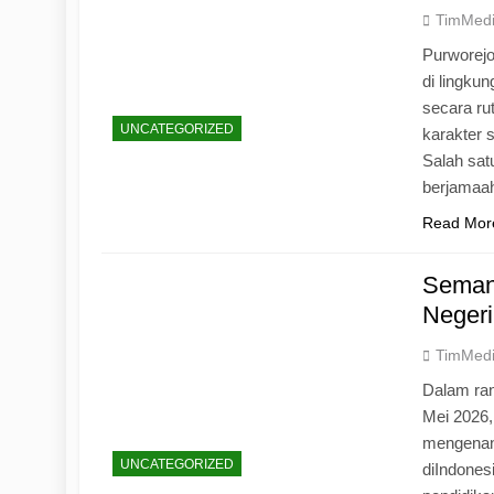
TimMed
Purworej
di lingku
secara ru
UNCATEGORIZED
karakter s
Salah sat
berjamaah
Read Mor
Seman
Negeri
TimMed
Dalam ran
Mei 2026
mengenang
UNCATEGORIZED
diIndones