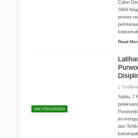
Calon Dew
SMA Neger
proses r
pembinaan
kepramu
Read Mor
Latih
Purwo
Disipl
TimMed
Sabtu, 7 
pelaksan
UNCATEGORIZED
Purworej
ini mengu
dan Tertib
kekompak