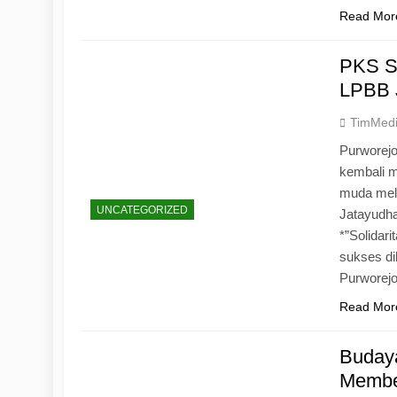
Read Mor
PKS S
LPBB 
TimMed
Purworejo
kembali 
muda mela
UNCATEGORIZED
Jatayudh
*”Solidar
sukses di
Purworej
Read Mor
Budaya
Memben