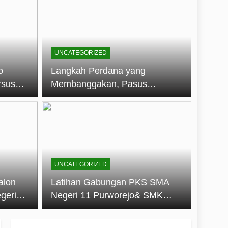
embentuk Jiwa Kepemimpinan, Disiplin,
jo: Membangun Disiplin, Kekompakan,
UNCATEGORIZED
un 2026
o
Langkah Perdana yang
rsus
Membanggakan, Pasus
dan Disiplin Siswa
Jatayudha Ukir Prestasi di
longan
LKBB Adiluhung Se-Jawa
Tengah
UNCATEGORIZED
alon
Latihan Gabungan PKS SMA
geri
Negeri 11 Purworejo& SMK
k Jiwa
Negeri 6 Purworejo:
 dan
Membangun Disiplin,