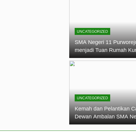
elantikan Calon Dewan Ambalan SMA Negeri 11 Purworejo: M
dian Generasi Pramuka
ungan PKS SMA Negeri 11 Purworejo& SMK Negeri 6 Purwore
ian
UNCATEGORIZED
eri 11 Purworejo Sukses Gelar LPBB Jatayudha Open 2 Tah
SMA Negeri 11 Purworej
menjadi Tuan Rumah Ku
tif di SMA Negeri 11 Purworejo: Membentuk Karakter Religius 
Pembina Pramuka Mahir
Tingkat Dasar (KMD) Go
Siaga Kwartir Cabang
Purworejo Tahun 2026
UNCATEGORIZED
Kemah dan Pelantikan C
Dewan Ambalan SMA Ne
11 Purworejo: Membentu
Kepemimpinan, Disiplin,