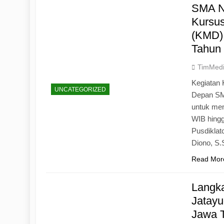
SMA N
Kursu
(KMD)
Tahun
TimMed
Kegiatan 
UNCATEGORIZED
Depan SM
untuk mem
WIB hingg
Pusdiklat
Diono, S
Read Mor
Langk
Jatayu
Jawa 