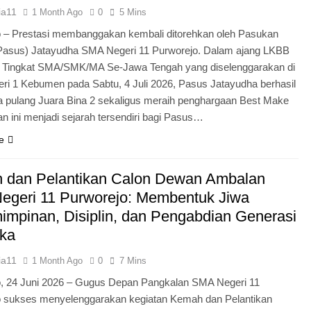
ia11
1 Month Ago
0
5 Mins
 – Prestasi membanggakan kembali ditorehkan oleh Pasukan
Pasus) Jatayudha SMA Negeri 11 Purworejo. Dalam ajang LKBB
g Tingkat SMA/SMK/MA Se-Jawa Tengah yang diselenggarakan di
i 1 Kebumen pada Sabtu, 4 Juli 2026, Pasus Jatayudha berhasil
pulang Juara Bina 2 sekaligus meraih penghargaan Best Make
n ini menjadi sejarah tersendiri bagi Pasus…
e
 dan Pelantikan Calon Dewan Ambalan
egeri 11 Purworejo: Membentuk Jiwa
mpinan, Disiplin, dan Pengabdian Generasi
ka
ia11
1 Month Ago
0
7 Mins
o, 24 Juni 2026 – Gugus Depan Pangkalan SMA Negeri 11
o sukses menyelenggarakan kegiatan Kemah dan Pelantikan