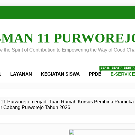
SMAN 11 PURWOREJ
 the Spirit of Contribution to Empowering the Way of Good Cha
BERISI BERITA-BERIT
LAYANAN
KEGIATAN SISWA
PPDB
E-SERVIC
ejo
 Calon
S SMA
ursus
s
egeri 11
 SMK
11 Purworejo menjadi Tuan Rumah Kursus Pembina Pramuka 
ir Cabang Purworejo Tahun 2026
r Tingkat
i di LKBB
 Jiwa
Membangun
di pangkalan Gugus Depan
ehkan oleh Pasukan Khusus
SMA Negeri 11 Purworejo
o menjadi lokasi pelaksanaan
 Siaga
ngah
, dan
dan
dana yang Membanggakan, Pasus Jatayudha Ukir Prestasi di
ejo Tahun
Pramuka