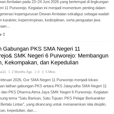
an Ambalan pada 23–24 Juni 2026 yang bertempat di lingkungan
i 11 Purworejo. Kegiatan ini menjadi momentum penting dalam
egenerasi kepengurusan Dewan Ambalan sekaligus sebagai wadah
 karakter, kepemimpinan, kedisiplinan, serta penguatan jiwa
kaan…
e
an Gabungan PKS SMA Negeri 11
rejo& SMK Negeri 6 Purworejo: Membangun
in, Kekompakan, dan Kepedulian
ia11
2 Months Ago
0
5 Mins
Februari 2026, Gor SMA Negeri 11 Purworejo menjadi lokasi
aan latihan gabungan PKS antara PKS Jatayudha SMA Negeri 11
o dan PKS Dharma Atma Jaya SMK Negeri 6 Purworejo. Kegiatan
sung tema “Satu Barisan, Satu Tujuan: PKS Pelajar Berkarakter
 Berlalu Lintas”, yang dirancang untuk menanamkan nilai disiplin,
an, kepedulian, dan…