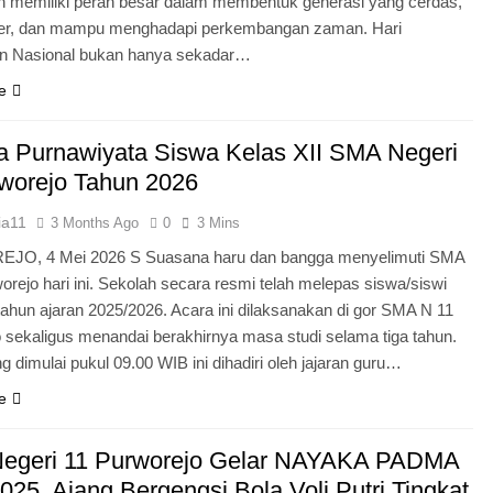
n memiliki peran besar dalam membentuk generasi yang cerdas,
ter, dan mampu menghadapi perkembangan zaman. Hari
an Nasional bukan hanya sekadar…
e
 Purnawiyata Siswa Kelas XII SMA Negeri
worejo Tahun 2026
ia11
3 Months Ago
0
3 Mins
O, 4 Mei 2026 S Suasana haru dan bangga menyelimuti SMA
orejo hari ini. Sekolah secara resmi telah melepas siswa/siswi
 tahun ajaran 2025/2026. Acara ini dilaksanakan di gor SMA N 11
 sekaligus menandai berakhirnya masa studi selama tiga tahun.
g dimulai pukul 09.00 WIB ini dihadiri oleh jajaran guru…
e
egeri 11 Purworejo Gelar NAYAKA PADMA
25, Ajang Bergengsi Bola Voli Putri Tingkat