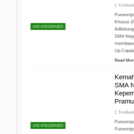
TimMed
Purworejo
Khusus (
UNCATEGORIZED
Adiluhun
SMA Neger
membawa 
Up.Capaia
Read Mor
Kemah
SMA N
Kepemi
Pramu
TimMed
Purworej
UNCATEGORIZED
Purworej