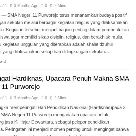
ia11
3 Months Ago
0
2 Mins
o — SMA Negeri 11 Purworejo terus menanamkan budaya positif
ngan sekolah melalui berbagai kegiatan religius yang dilaksanakan
tin. Kegiatan tersebut menjadi bagian penting dalam pembentukan
iswa agar memiliki sikap disiplin, religius, dan berakhlak mulia.
u kegiatan unggulan yang diterapkan adalah shalat dzuhur
 yang dilaksanakan setiap hari di lingkungan sekolah….
e
gat Hardiknas, Upacara Penuh Makna SMA
 11 Purworejo
ia11
3 Months Ago
0
2 Mins
gka memperingati Hari Pendidikan Nasional (Hardiknas)pada 2
, SMA Negeri 11 Purworejo mengadakan upacara untuk
 jasa Ki Hajar Dewantara, sebagai pelopor pendidikan
ia. Peringatan ini menjadi momen penting untuk mengingat bahwa