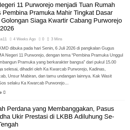
egeri 11 Purworejo menjadi Tuan Rumah
Pengabdian Generasi P
s Pembina Pramuka Mahir Tingkat Dasar
 Golongan Siaga Kwartir Cabang Purworejo
 2026
ia11
4 Weeks Ago
0
3 Mins
KMD dibuka pada hari Senin, 6 Juli 2026 di pangkalan Gugus
A Negeri 11 Purworejo, dengan tema “Pembina Pramuka Unggul
bangun Pramuka yang berkarakter bangsa” dari pukul 15.00
a selesai, dihadiri oleh Ka Kwarcab Purworejo, Kadinas,
cab, Unsur Mabiran, dan tamu undangan lainnya. Kak Wasit
.Sos selaku Ka Kwarcab Purworejo…
e
ah Perdana yang Membanggakan, Pasus
dha Ukir Prestasi di LKBB Adiluhung Se-
Tengah