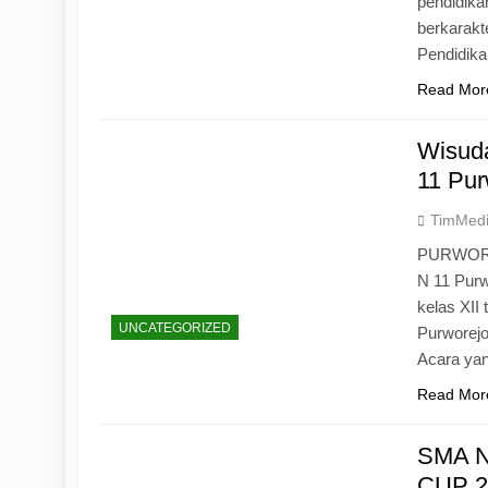
pendidika
berkarak
Pendidik
Read Mor
Wisuda
11 Pur
TimMed
PURWOREJ
N 11 Purw
kelas XII
UNCATEGORIZED
Purworejo
Acara yan
Read Mor
SMA N
CUP 20