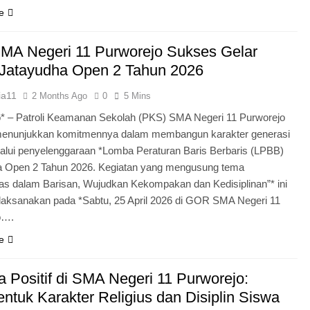
e
MA Negeri 11 Purworejo Sukses Gelar
Jatayudha Open 2 Tahun 2026
ia11
2 Months Ago
0
5 Mins
* – Patroli Keamanan Sekolah (PKS) SMA Negeri 11 Purworejo
menunjukkan komitmennya dalam membangun karakter generasi
lui penyelenggaraan *Lomba Peraturan Baris Berbaris (LPBB)
a Open 2 Tahun 2026. Kegiatan yang mengusung tema
itas dalam Barisan, Wujudkan Kekompakan dan Kedisiplinan”* ini
laksanakan pada *Sabtu, 25 April 2026 di GOR SMA Negeri 11
o….
e
 Positif di SMA Negeri 11 Purworejo:
tuk Karakter Religius dan Disiplin Siswa