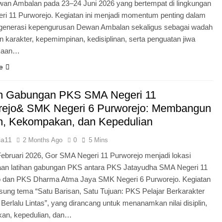
an Ambalan pada 23–24 Juni 2026 yang bertempat di lingkungan
i 11 Purworejo. Kegiatan ini menjadi momentum penting dalam
egenerasi kepengurusan Dewan Ambalan sekaligus sebagai wadah
 karakter, kepemimpinan, kedisiplinan, serta penguatan jiwa
kaan…
e
an Gabungan PKS SMA Negeri 11
rejo& SMK Negeri 6 Purworejo: Membangun
in, Kekompakan, dan Kepedulian
ia11
2 Months Ago
0
5 Mins
Februari 2026, Gor SMA Negeri 11 Purworejo menjadi lokasi
aan latihan gabungan PKS antara PKS Jatayudha SMA Negeri 11
o dan PKS Dharma Atma Jaya SMK Negeri 6 Purworejo. Kegiatan
sung tema “Satu Barisan, Satu Tujuan: PKS Pelajar Berkarakter
 Berlalu Lintas”, yang dirancang untuk menanamkan nilai disiplin,
an, kepedulian, dan…