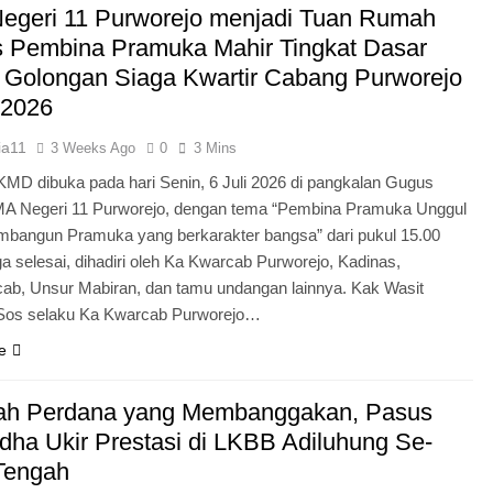
egeri 11 Purworejo menjadi Tuan Rumah
Pengabdian Generasi P
s Pembina Pramuka Mahir Tingkat Dasar
 Golongan Siaga Kwartir Cabang Purworejo
 2026
ia11
3 Weeks Ago
0
3 Mins
KMD dibuka pada hari Senin, 6 Juli 2026 di pangkalan Gugus
A Negeri 11 Purworejo, dengan tema “Pembina Pramuka Unggul
bangun Pramuka yang berkarakter bangsa” dari pukul 15.00
a selesai, dihadiri oleh Ka Kwarcab Purworejo, Kadinas,
cab, Unsur Mabiran, dan tamu undangan lainnya. Kak Wasit
.Sos selaku Ka Kwarcab Purworejo…
e
ah Perdana yang Membanggakan, Pasus
dha Ukir Prestasi di LKBB Adiluhung Se-
Tengah