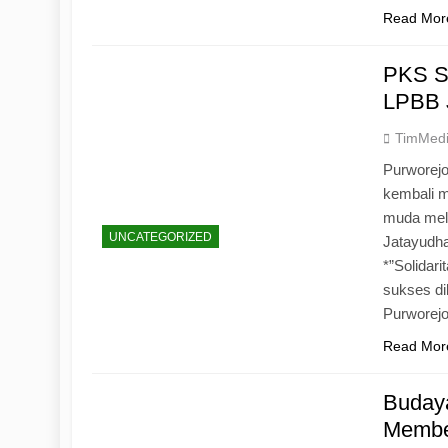
Read Mor
PKS S
LPBB 
TimMed
Purworejo
kembali 
muda mela
UNCATEGORIZED
Jatayudh
*”Solidar
sukses di
Purworej
Read Mor
Budaya
Memben