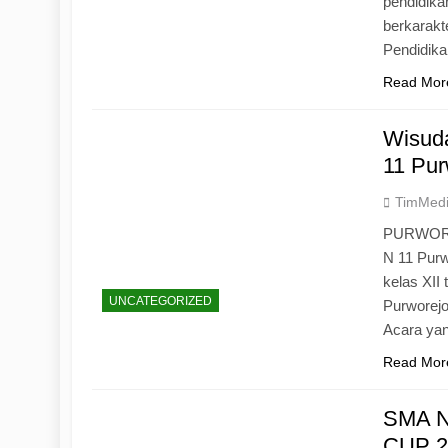
pendidika
berkarak
Pendidik
Read Mor
Wisuda
11 Pur
TimMed
PURWOREJ
N 11 Purw
kelas XII
UNCATEGORIZED
Purworejo
Acara yan
Read Mor
SMA N
CUP 20