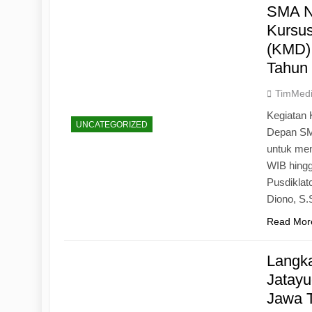
SMA N
Kursu
(KMD)
Tahun
TimMed
Kegiatan 
UNCATEGORIZED
Depan SM
untuk mem
WIB hingg
Pusdiklat
Diono, S
Read Mor
Langk
Jatayu
Jawa 