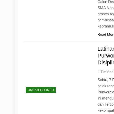
Calon Dew
SMA Neger
proses r
pembinaan
kepramu
Read Mor
Latih
Purwo
Disipl
TimMed
Sabtu, 7 
pelaksan
UNCATEGORIZED
Purworej
ini mengu
dan Tertib
kekompak