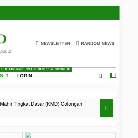
O
NEWSLETTER
RANDOM NEWS
racter
A TENTANG PPDB SMA NEGERI 11 PURWOREJO
ES
LOGIN
Mahir Tingkat Dasar (KMD) Golongan
 LKBB Adiluhung Se-Jawa Tengah