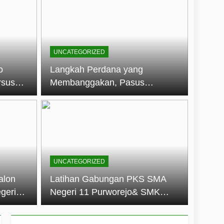
embentuk Jiwa Kepemimpinan, Disiplin,
jo: Membangun Disiplin, Kekompakan,
UNCATEGORIZED
un 2026
o
Langkah Perdana yang
rsus
Membanggakan, Pasus
dan Disiplin Siswa
Jatayudha Ukir Prestasi di
longan
LKBB Adiluhung Se-Jawa
Tengah
UNCATEGORIZED
alon
Latihan Gabungan PKS SMA
geri
Negeri 11 Purworejo& SMK
k Jiwa
Negeri 6 Purworejo:
 dan
Membangun Disiplin,