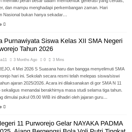
n memiliki peran besar dalam membentuk generasi yang cerdas,
ter, dan mampu menghadapi perkembangan zaman. Hari
an Nasional bukan hanya sekadar…
e
 Purnawiyata Siswa Kelas XII SMA Negeri
worejo Tahun 2026
ia11
3 Months Ago
0
3 Mins
O, 4 Mei 2026 S Suasana haru dan bangga menyelimuti SMA
orejo hari ini. Sekolah secara resmi telah melepas siswa/siswi
 tahun ajaran 2025/2026. Acara ini dilaksanakan di gor SMA N 11
 sekaligus menandai berakhirnya masa studi selama tiga tahun.
g dimulai pukul 09.00 WIB ini dihadiri oleh jajaran guru…
e
egeri 11 Purworejo Gelar NAYAKA PADMA
25, Ajang Bergengsi Bola Voli Putri Tingkat