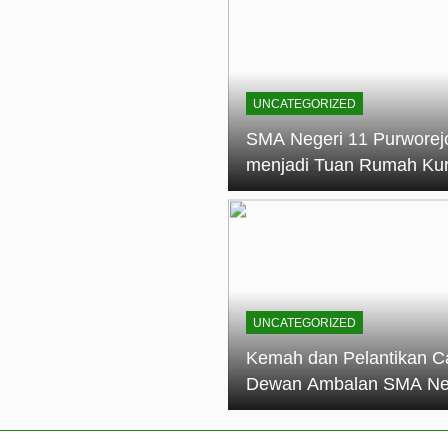
elantikan Calon Dewan Ambalan SMA Negeri 11 Purworejo: M
dian Generasi Pramuka
ungan PKS SMA Negeri 11 Purworejo& SMK Negeri 6 Purwore
ian
UNCATEGORIZED
eri 11 Purworejo Sukses Gelar LPBB Jatayudha Open 2 Tah
SMA Negeri 11 Purworej
menjadi Tuan Rumah Ku
tif di SMA Negeri 11 Purworejo: Membentuk Karakter Religius 
Pembina Pramuka Mahir
Tingkat Dasar (KMD) Go
Siaga Kwartir Cabang
Purworejo Tahun 2026
UNCATEGORIZED
Kemah dan Pelantikan C
Dewan Ambalan SMA Ne
11 Purworejo: Membentu
Kepemimpinan, Disiplin,