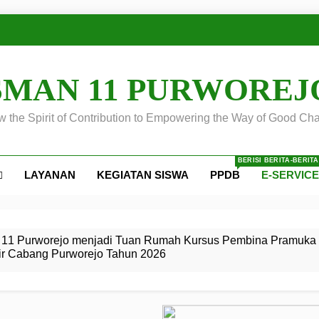
SMAN 11 PURWOREJ
 the Spirit of Contribution to Empowering the Way of Good Cha
BERISI BERITA-BERIT
LAYANAN
KEGIATAN SISWA
PPDB
E-SERVIC
ejo
 Calon
S SMA
ursus
s
egeri 11
 SMK
11 Purworejo menjadi Tuan Rumah Kursus Pembina Pramuka 
ir Cabang Purworejo Tahun 2026
r Tingkat
i di LKBB
 Jiwa
Membangun
di pangkalan Gugus Depan
ehkan oleh Pasukan Khusus
SMA Negeri 11 Purworejo
o menjadi lokasi pelaksanaan
 Siaga
ngah
, dan
dan
dana yang Membanggakan, Pasus Jatayudha Ukir Prestasi di
ejo Tahun
Pramuka