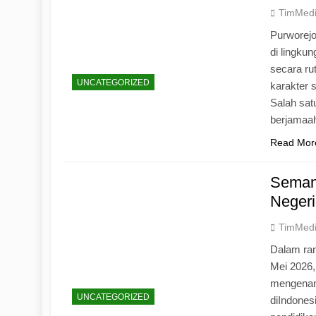
TimMed
Purworej
di lingku
secara ru
UNCATEGORIZED
karakter s
Salah sat
berjamaah
Read Mor
Seman
Negeri
TimMed
Dalam ran
Mei 2026
mengenang
UNCATEGORIZED
diIndones