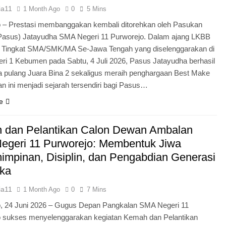
ia11
1 Month Ago
0
5 Mins
 – Prestasi membanggakan kembali ditorehkan oleh Pasukan
Pasus) Jatayudha SMA Negeri 11 Purworejo. Dalam ajang LKBB
g Tingkat SMA/SMK/MA Se-Jawa Tengah yang diselenggarakan di
i 1 Kebumen pada Sabtu, 4 Juli 2026, Pasus Jatayudha berhasil
pulang Juara Bina 2 sekaligus meraih penghargaan Best Make
n ini menjadi sejarah tersendiri bagi Pasus…
e
 dan Pelantikan Calon Dewan Ambalan
egeri 11 Purworejo: Membentuk Jiwa
mpinan, Disiplin, dan Pengabdian Generasi
ka
ia11
1 Month Ago
0
7 Mins
o, 24 Juni 2026 – Gugus Depan Pangkalan SMA Negeri 11
o sukses menyelenggarakan kegiatan Kemah dan Pelantikan