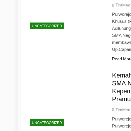
TimMed
Purworejo
Khusus (
UNCATEGORIZED
Adiluhun
SMA Neger
membawa 
Up.Capaia
Read Mor
Kemah
SMA N
Kepemi
Pramu
TimMed
Purworej
UNCATEGORIZED
Purworej