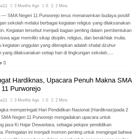
ia11
3 Months Ago
0
2 Mins
o — SMA Negeri 11 Purworejo terus menanamkan budaya positif
ngan sekolah melalui berbagai kegiatan religius yang dilaksanakan
tin. Kegiatan tersebut menjadi bagian penting dalam pembentukan
iswa agar memiliki sikap disiplin, religius, dan berakhlak mulia.
u kegiatan unggulan yang diterapkan adalah shalat dzuhur
 yang dilaksanakan setiap hari di lingkungan sekolah….
e
gat Hardiknas, Upacara Penuh Makna SMA
 11 Purworejo
ia11
3 Months Ago
0
2 Mins
gka memperingati Hari Pendidikan Nasional (Hardiknas)pada 2
, SMA Negeri 11 Purworejo mengadakan upacara untuk
 jasa Ki Hajar Dewantara, sebagai pelopor pendidikan
ia. Peringatan ini menjadi momen penting untuk mengingat bahwa