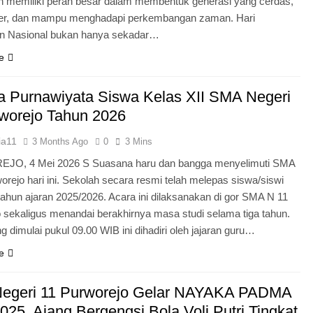
n memiliki peran besar dalam membentuk generasi yang cerdas,
ter, dan mampu menghadapi perkembangan zaman. Hari
an Nasional bukan hanya sekadar…
e
 Purnawiyata Siswa Kelas XII SMA Negeri
worejo Tahun 2026
ia11
3 Months Ago
0
3 Mins
O, 4 Mei 2026 S Suasana haru dan bangga menyelimuti SMA
orejo hari ini. Sekolah secara resmi telah melepas siswa/siswi
 tahun ajaran 2025/2026. Acara ini dilaksanakan di gor SMA N 11
 sekaligus menandai berakhirnya masa studi selama tiga tahun.
g dimulai pukul 09.00 WIB ini dihadiri oleh jajaran guru…
e
egeri 11 Purworejo Gelar NAYAKA PADMA
25, Ajang Bergengsi Bola Voli Putri Tingkat