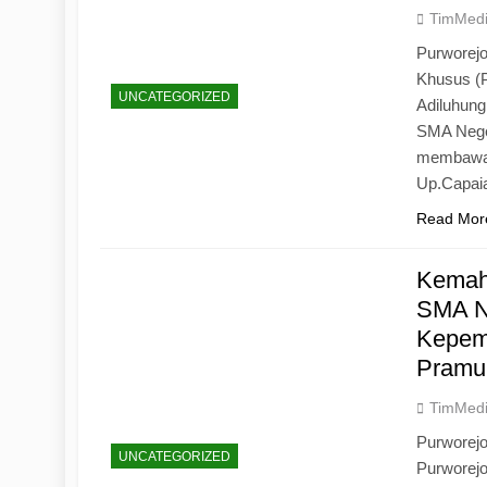
TimMed
Purworejo
Khusus (
UNCATEGORIZED
Adiluhun
SMA Neger
membawa 
Up.Capaia
Read Mor
Kemah
SMA N
Kepemi
Pramu
TimMed
Purworej
UNCATEGORIZED
Purworej