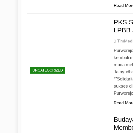
Read Mor
PKS S
LPBB 
TimMed
Purworejo
kembali 
muda mela
UNCATEGORIZED
Jatayudh
*”Solidar
sukses di
Purworej
Read Mor
Budaya
Memben