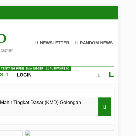
O
NEWSLETTER
RANDOM NEWS
racter
A TENTANG PPDB SMA NEGERI 11 PURWOREJO
ES
LOGIN
Mahir Tingkat Dasar (KMD) Golongan
 LKBB Adiluhung Se-Jawa Tengah