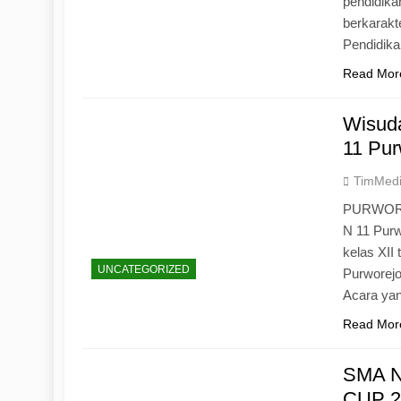
pendidika
berkarak
Pendidik
Read Mor
Wisuda
11 Pur
TimMed
PURWOREJ
N 11 Purw
kelas XII
UNCATEGORIZED
Purworejo
Acara yan
Read Mor
SMA N
CUP 20