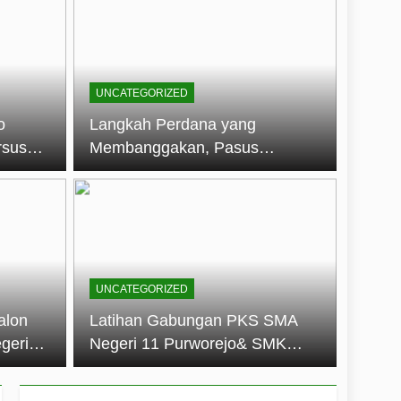
embentuk Jiwa Kepemimpinan, Disiplin,
jo: Membangun Disiplin, Kekompakan,
UNCATEGORIZED
un 2026
o
Langkah Perdana yang
rsus
Membanggakan, Pasus
dan Disiplin Siswa
Jatayudha Ukir Prestasi di
longan
LKBB Adiluhung Se-Jawa
Tengah
UNCATEGORIZED
alon
Latihan Gabungan PKS SMA
geri
Negeri 11 Purworejo& SMK
k Jiwa
Negeri 6 Purworejo:
 dan
Membangun Disiplin,