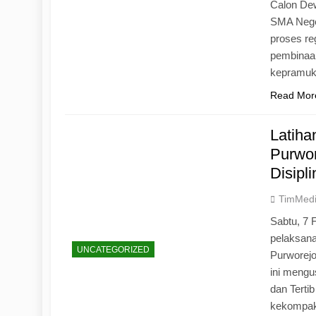
Calon Dew
SMA Neger
proses r
pembinaan
kepramu
Read Mor
Latih
Purwo
Disipl
TimMed
Sabtu, 7 
pelaksan
UNCATEGORIZED
Purworej
ini mengu
dan Tertib
kekompak