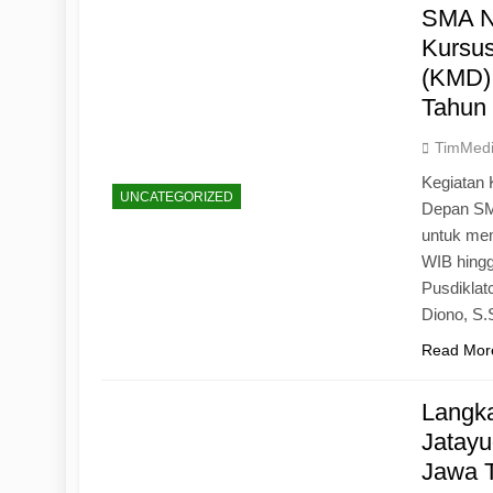
SMA N
Kursu
(KMD)
Tahun
TimMed
Kegiatan 
UNCATEGORIZED
Depan SM
untuk mem
WIB hingg
Pusdiklat
Diono, S
Read Mor
Langk
Jatayu
Jawa 