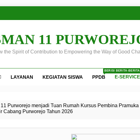
SMAN 11 PURWOREJ
 the Spirit of Contribution to Empowering the Way of Good Cha
BERISI BERITA-BERIT
E-SERVIC
LAYANAN
KEGIATAN SISWA
PPDB
ejo
 Calon
S SMA
ursus
s
egeri 11
 SMK
11 Purworejo menjadi Tuan Rumah Kursus Pembina Pramuka 
ir Cabang Purworejo Tahun 2026
r Tingkat
i di LKBB
 Jiwa
Membangun
di pangkalan Gugus Depan
ehkan oleh Pasukan Khusus
SMA Negeri 11 Purworejo
o menjadi lokasi pelaksanaan
 Siaga
ngah
, dan
dan
dana yang Membanggakan, Pasus Jatayudha Ukir Prestasi di
ejo Tahun
Pramuka