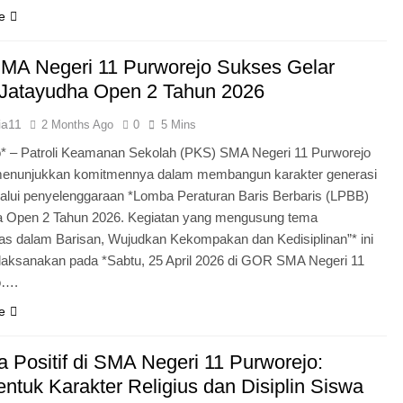
e
MA Negeri 11 Purworejo Sukses Gelar
Jatayudha Open 2 Tahun 2026
ia11
2 Months Ago
0
5 Mins
* – Patroli Keamanan Sekolah (PKS) SMA Negeri 11 Purworejo
menunjukkan komitmennya dalam membangun karakter generasi
lui penyelenggaraan *Lomba Peraturan Baris Berbaris (LPBB)
a Open 2 Tahun 2026. Kegiatan yang mengusung tema
itas dalam Barisan, Wujudkan Kekompakan dan Kedisiplinan”* ini
laksanakan pada *Sabtu, 25 April 2026 di GOR SMA Negeri 11
o….
e
 Positif di SMA Negeri 11 Purworejo:
tuk Karakter Religius dan Disiplin Siswa