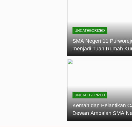
elantikan Calon Dewan Ambalan SMA Negeri 11 Purworejo: M
dian Generasi Pramuka
ungan PKS SMA Negeri 11 Purworejo& SMK Negeri 6 Purwore
ian
UNCATEGORIZED
eri 11 Purworejo Sukses Gelar LPBB Jatayudha Open 2 Tah
SMA Negeri 11 Purworej
menjadi Tuan Rumah Ku
tif di SMA Negeri 11 Purworejo: Membentuk Karakter Religius 
Pembina Pramuka Mahir
Tingkat Dasar (KMD) Go
Siaga Kwartir Cabang
Purworejo Tahun 2026
UNCATEGORIZED
Kemah dan Pelantikan C
Dewan Ambalan SMA Ne
11 Purworejo: Membentu
Kepemimpinan, Disiplin,