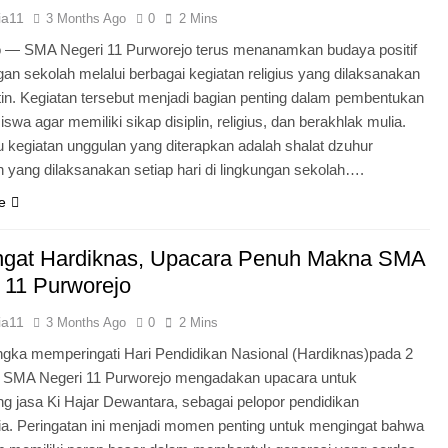
ia11
3 Months Ago
0
2 Mins
o — SMA Negeri 11 Purworejo terus menanamkan budaya positif
ngan sekolah melalui berbagai kegiatan religius yang dilaksanakan
tin. Kegiatan tersebut menjadi bagian penting dalam pembentukan
iswa agar memiliki sikap disiplin, religius, dan berakhlak mulia.
u kegiatan unggulan yang diterapkan adalah shalat dzuhur
 yang dilaksanakan setiap hari di lingkungan sekolah….
e
gat Hardiknas, Upacara Penuh Makna SMA
 11 Purworejo
ia11
3 Months Ago
0
2 Mins
gka memperingati Hari Pendidikan Nasional (Hardiknas)pada 2
, SMA Negeri 11 Purworejo mengadakan upacara untuk
 jasa Ki Hajar Dewantara, sebagai pelopor pendidikan
ia. Peringatan ini menjadi momen penting untuk mengingat bahwa