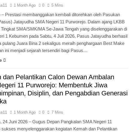
ia11
1 Month Ago
0
5 Mins
 – Prestasi membanggakan kembali ditorehkan oleh Pasukan
Pasus) Jatayudha SMA Negeri 11 Purworejo. Dalam ajang LKBB
g Tingkat SMA/SMK/MA Se-Jawa Tengah yang diselenggarakan di
i 1 Kebumen pada Sabtu, 4 Juli 2026, Pasus Jatayudha berhasil
pulang Juara Bina 2 sekaligus meraih penghargaan Best Make
n ini menjadi sejarah tersendiri bagi Pasus…
e
 dan Pelantikan Calon Dewan Ambalan
egeri 11 Purworejo: Membentuk Jiwa
mpinan, Disiplin, dan Pengabdian Generasi
ka
ia11
1 Month Ago
0
7 Mins
o, 24 Juni 2026 – Gugus Depan Pangkalan SMA Negeri 11
o sukses menyelenggarakan kegiatan Kemah dan Pelantikan