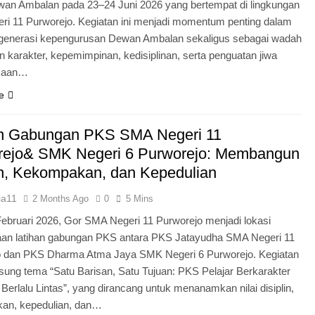
an Ambalan pada 23–24 Juni 2026 yang bertempat di lingkungan
i 11 Purworejo. Kegiatan ini menjadi momentum penting dalam
egenerasi kepengurusan Dewan Ambalan sekaligus sebagai wadah
 karakter, kepemimpinan, kedisiplinan, serta penguatan jiwa
kaan…
e
an Gabungan PKS SMA Negeri 11
rejo& SMK Negeri 6 Purworejo: Membangun
in, Kekompakan, dan Kepedulian
ia11
2 Months Ago
0
5 Mins
Februari 2026, Gor SMA Negeri 11 Purworejo menjadi lokasi
aan latihan gabungan PKS antara PKS Jatayudha SMA Negeri 11
o dan PKS Dharma Atma Jaya SMK Negeri 6 Purworejo. Kegiatan
sung tema “Satu Barisan, Satu Tujuan: PKS Pelajar Berkarakter
 Berlalu Lintas”, yang dirancang untuk menanamkan nilai disiplin,
an, kepedulian, dan…