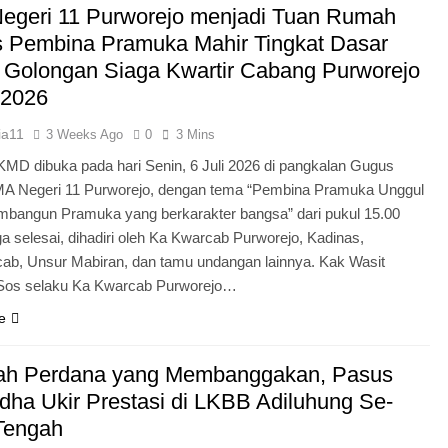
egeri 11 Purworejo menjadi Tuan Rumah
Pengabdian Generasi P
s Pembina Pramuka Mahir Tingkat Dasar
 Golongan Siaga Kwartir Cabang Purworejo
 2026
ia11
3 Weeks Ago
0
3 Mins
KMD dibuka pada hari Senin, 6 Juli 2026 di pangkalan Gugus
A Negeri 11 Purworejo, dengan tema “Pembina Pramuka Unggul
bangun Pramuka yang berkarakter bangsa” dari pukul 15.00
a selesai, dihadiri oleh Ka Kwarcab Purworejo, Kadinas,
cab, Unsur Mabiran, dan tamu undangan lainnya. Kak Wasit
.Sos selaku Ka Kwarcab Purworejo…
e
ah Perdana yang Membanggakan, Pasus
dha Ukir Prestasi di LKBB Adiluhung Se-
Tengah