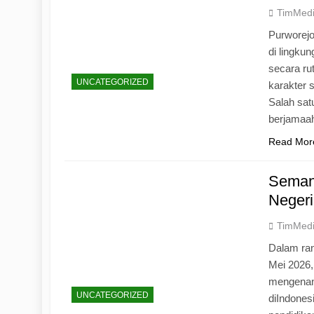
TimMed
Purworej
di lingku
secara ru
UNCATEGORIZED
karakter s
Salah sat
berjamaah
Read Mor
Seman
Negeri
TimMed
Dalam ran
Mei 2026
mengenang
UNCATEGORIZED
diIndones