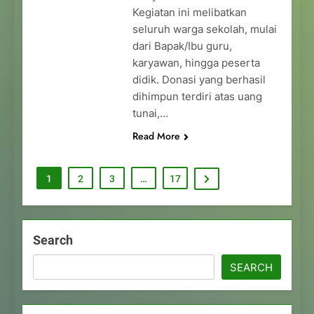
Kegiatan ini melibatkan
seluruh warga sekolah, mulai
dari Bapak/Ibu guru,
karyawan, hingga peserta
didik. Donasi yang berhasil
dihimpun terdiri atas uang
tunai,…
Read More
1
2
3
…
17
Search
SEARCH