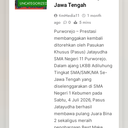
UNCATEGORIZED
Jawa Tengah
timMedia11
1 month
ago
0
5 mins
Purworejo – Prestasi
membanggakan kembali
ditorehkan oleh Pasukan
Khusus (Pasus) Jatayudha
SMA Negeri 11 Purworejo.
Dalam ajang LKBB Adiluhung
Tingkat SMA/SMK/MA Se-
Jawa Tengah yang
diselenggarakan di SMA
Negeri 1 Kebumen pada
Sabtu, 4 Juli 2026, Pasus
Jatayudha berhasil
membawa pulang Juara Bina
2 sekaligus meraih
penghargaan Best Make