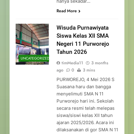
hanya sekadar…
Read More
Wisuda Purnawiyata
Siswa Kelas XII SMA
Negeri 11 Purworejo
Tahun 2026
UNCATEGORIZED
timMedia11
3 months
ago
0
3 mins
PURWOREJO, 4 Mei 2026 S
Suasana haru dan bangga
menyelimuti SMA N 11
Purworejo hari ini. Sekolah
secara resmi telah melepas
siswa/siswi kelas XII tahun
ajaran 2025/2026. Acara ini
dilaksanakan di gor SMA N 11