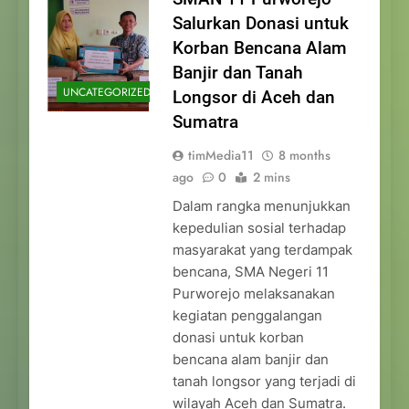
Salurkan Donasi untuk
Korban Bencana Alam
Banjir dan Tanah
UNCATEGORIZED
Longsor di Aceh dan
Sumatra
timMedia11
8 months
ago
0
2 mins
Dalam rangka menunjukkan
kepedulian sosial terhadap
masyarakat yang terdampak
bencana, SMA Negeri 11
Purworejo melaksanakan
kegiatan penggalangan
donasi untuk korban
bencana alam banjir dan
tanah longsor yang terjadi di
wilayah Aceh dan Sumatra.