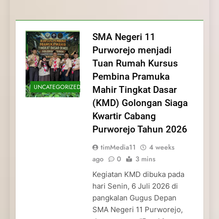
Membentuk Jiwa
Membentuk Jiwa Kepemimpinan,
Membangun Disiplin, Kekompakan, dan
Kwartir Cabang Purworejo Tahun 2026
Kepemimpinan, Disiplin,
Disiplin, dan Pengabdian Generasi
Kepedulian
dan Pengabdian Generasi
Pramuka
SMA Negeri 11
Pramuka
Purworejo menjadi
Tuan Rumah Kursus
Pembina Pramuka
UNCATEGORIZED
Mahir Tingkat Dasar
(KMD) Golongan Siaga
Kwartir Cabang
Purworejo Tahun 2026
timMedia11
4 weeks
ago
0
3 mins
Kegiatan KMD dibuka pada
hari Senin, 6 Juli 2026 di
pangkalan Gugus Depan
SMA Negeri 11 Purworejo,