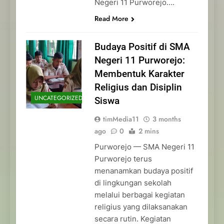
Negeri 11 Purworejo….
Read More
Budaya Positif di SMA
Negeri 11 Purworejo:
Membentuk Karakter
Religius dan Disiplin
UNCATEGORIZED
Siswa
timMedia11
3 months
ago
0
2 mins
Purworejo — SMA Negeri 11
Purworejo terus
menanamkan budaya positif
di lingkungan sekolah
melalui berbagai kegiatan
religius yang dilaksanakan
secara rutin. Kegiatan