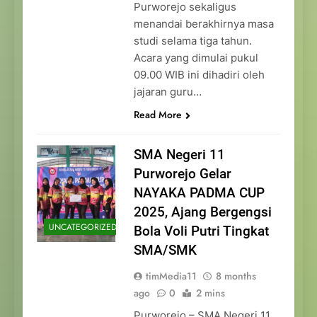
Purworejo sekaligus
menandai berakhirnya masa
studi selama tiga tahun.
Acara yang dimulai pukul
09.00 WIB ini dihadiri oleh
jajaran guru…
Read More
SMA Negeri 11
Purworejo Gelar
NAYAKA PADMA CUP
2025, Ajang Bergengsi
UNCATEGORIZED
Bola Voli Putri Tingkat
SMA/SMK
timMedia11
8 months
ago
0
2 mins
Purworejo – SMA Negeri 11