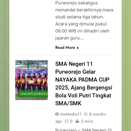
Purworejo sekaligus
menandai berakhirnya masa
studi selama tiga tahun.
Acara yang dimulai pukul
09.00 WIB ini dihadiri oleh
jajaran guru…
Read More
SMA Negeri 11
Purworejo Gelar
NAYAKA PADMA CUP
2025, Ajang Bergengsi
UNCATEGORIZED
Bola Voli Putri Tingkat
SMA/SMK
timMedia11
8 months
ago
0
2 mins
Purworejo – SMA Negeri 11