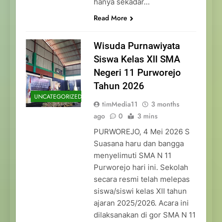
hanya sekadar…
Read More
Wisuda Purnawiyata
Siswa Kelas XII SMA
Negeri 11 Purworejo
Tahun 2026
UNCATEGORIZED
timMedia11
3 months
ago
0
3 mins
PURWOREJO, 4 Mei 2026 S
Suasana haru dan bangga
menyelimuti SMA N 11
Purworejo hari ini. Sekolah
secara resmi telah melepas
siswa/siswi kelas XII tahun
ajaran 2025/2026. Acara ini
dilaksanakan di gor SMA N 11