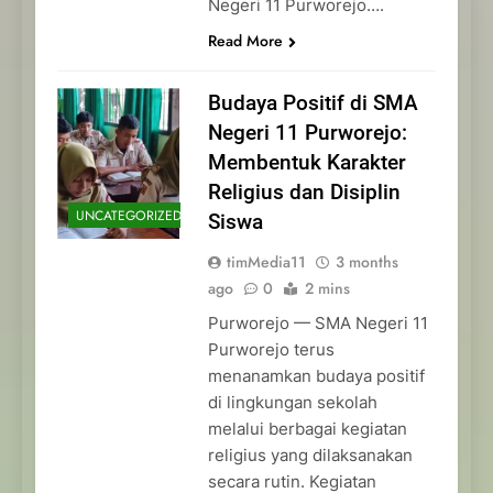
Negeri 11 Purworejo….
Read More
Budaya Positif di SMA
Negeri 11 Purworejo:
Membentuk Karakter
Religius dan Disiplin
UNCATEGORIZED
Siswa
timMedia11
3 months
ago
0
2 mins
Purworejo — SMA Negeri 11
Purworejo terus
menanamkan budaya positif
di lingkungan sekolah
melalui berbagai kegiatan
religius yang dilaksanakan
secara rutin. Kegiatan