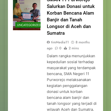
Salurkan Donasi untuk
Korban Bencana Alam
Banjir dan Tanah
UNCATEGORIZED
Longsor di Aceh dan
Sumatra
timMedia11
8 months
ago
0
2 mins
Dalam rangka menunjukkan
kepedulian sosial terhadap
masyarakat yang terdampak
bencana, SMA Negeri 11
Purworejo melaksanakan
kegiatan penggalangan
donasi untuk korban
bencana alam banjir dan
tanah longsor yang terjadi di
wilayah Aceh dan Sumatra.