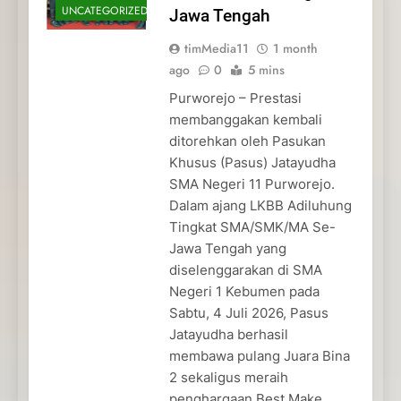
UNCATEGORIZED
Jawa Tengah
timMedia11
1 month
ago
0
5 mins
Purworejo – Prestasi
membanggakan kembali
ditorehkan oleh Pasukan
Khusus (Pasus) Jatayudha
SMA Negeri 11 Purworejo.
Dalam ajang LKBB Adiluhung
Tingkat SMA/SMK/MA Se-
Jawa Tengah yang
diselenggarakan di SMA
Negeri 1 Kebumen pada
Sabtu, 4 Juli 2026, Pasus
Jatayudha berhasil
membawa pulang Juara Bina
2 sekaligus meraih
penghargaan Best Make