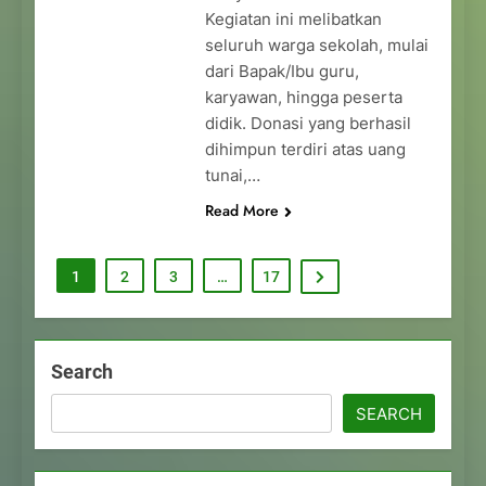
Kegiatan ini melibatkan
seluruh warga sekolah, mulai
dari Bapak/Ibu guru,
karyawan, hingga peserta
didik. Donasi yang berhasil
dihimpun terdiri atas uang
tunai,…
Read More
1
2
3
…
17
Search
SEARCH