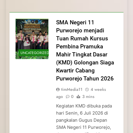
Membentuk Jiwa
Membentuk Jiwa Kepemimpinan,
Membangun Disiplin, Kekompakan, dan
Kwartir Cabang Purworejo Tahun 2026
Kepemimpinan, Disiplin,
Disiplin, dan Pengabdian Generasi
Kepedulian
dan Pengabdian Generasi
Pramuka
SMA Negeri 11
Pramuka
Purworejo menjadi
Tuan Rumah Kursus
Pembina Pramuka
UNCATEGORIZED
Mahir Tingkat Dasar
(KMD) Golongan Siaga
Kwartir Cabang
Purworejo Tahun 2026
timMedia11
4 weeks
ago
0
3 mins
Kegiatan KMD dibuka pada
hari Senin, 6 Juli 2026 di
pangkalan Gugus Depan
SMA Negeri 11 Purworejo,