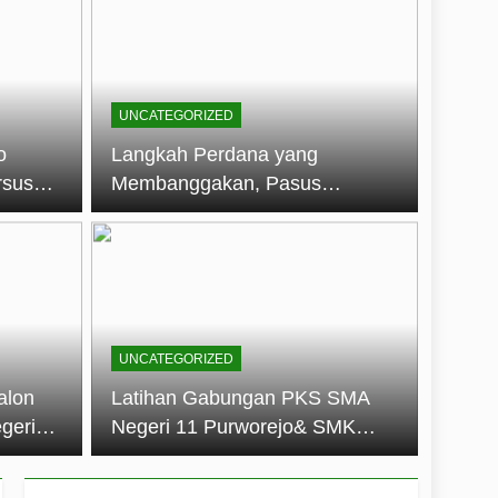
embentuk Jiwa Kepemimpinan, Disiplin,
jo: Membangun Disiplin, Kekompakan,
UNCATEGORIZED
un 2026
o
Langkah Perdana yang
rsus
Membanggakan, Pasus
dan Disiplin Siswa
Jatayudha Ukir Prestasi di
longan
LKBB Adiluhung Se-Jawa
Tengah
UNCATEGORIZED
alon
Latihan Gabungan PKS SMA
geri
Negeri 11 Purworejo& SMK
k Jiwa
Negeri 6 Purworejo:
 dan
Membangun Disiplin,