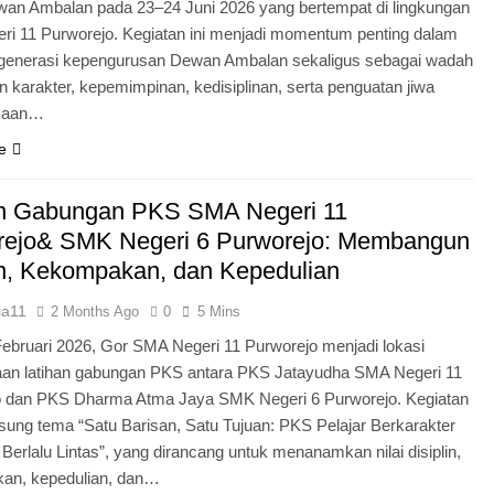
an Ambalan pada 23–24 Juni 2026 yang bertempat di lingkungan
i 11 Purworejo. Kegiatan ini menjadi momentum penting dalam
egenerasi kepengurusan Dewan Ambalan sekaligus sebagai wadah
 karakter, kepemimpinan, kedisiplinan, serta penguatan jiwa
kaan…
e
an Gabungan PKS SMA Negeri 11
rejo& SMK Negeri 6 Purworejo: Membangun
in, Kekompakan, dan Kepedulian
ia11
2 Months Ago
0
5 Mins
Februari 2026, Gor SMA Negeri 11 Purworejo menjadi lokasi
aan latihan gabungan PKS antara PKS Jatayudha SMA Negeri 11
o dan PKS Dharma Atma Jaya SMK Negeri 6 Purworejo. Kegiatan
sung tema “Satu Barisan, Satu Tujuan: PKS Pelajar Berkarakter
 Berlalu Lintas”, yang dirancang untuk menanamkan nilai disiplin,
an, kepedulian, dan…