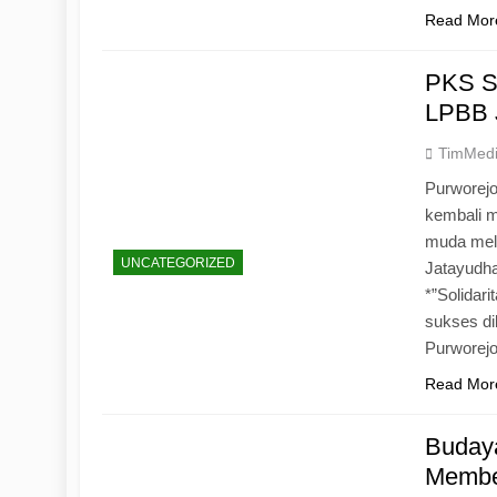
Read Mor
PKS S
LPBB 
TimMed
Purworejo
kembali 
muda mela
UNCATEGORIZED
Jatayudh
*”Solidar
sukses di
Purworej
Read Mor
Budaya
Memben