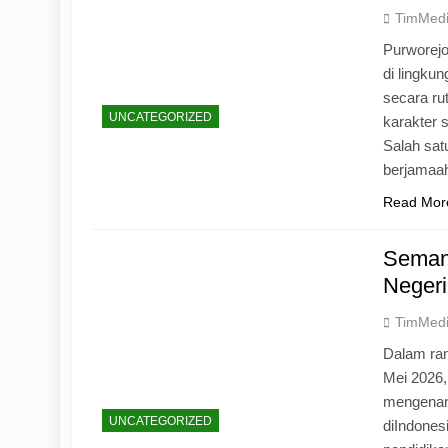
TimMed
Purworej
di lingku
secara ru
UNCATEGORIZED
karakter s
Salah sat
berjamaah
Read Mor
Seman
Negeri
TimMed
Dalam ran
Mei 2026
mengenang
UNCATEGORIZED
diIndones