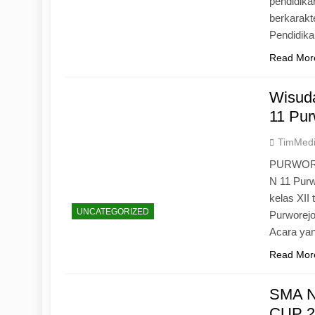
pendidika
berkarak
Pendidik
Read Mor
Wisuda
11 Pur
TimMed
PURWOREJ
N 11 Purw
kelas XII
UNCATEGORIZED
Purworejo
Acara yan
Read Mor
SMA N
CUP 20