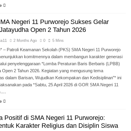
e
MA Negeri 11 Purworejo Sukses Gelar
Jatayudha Open 2 Tahun 2026
ia11
2 Months Ago
0
5 Mins
* – Patroli Keamanan Sekolah (PKS) SMA Negeri 11 Purworejo
menunjukkan komitmennya dalam membangun karakter generasi
lui penyelenggaraan *Lomba Peraturan Baris Berbaris (LPBB)
a Open 2 Tahun 2026. Kegiatan yang mengusung tema
itas dalam Barisan, Wujudkan Kekompakan dan Kedisiplinan”* ini
laksanakan pada *Sabtu, 25 April 2026 di GOR SMA Negeri 11
o….
e
 Positif di SMA Negeri 11 Purworejo:
tuk Karakter Religius dan Disiplin Siswa