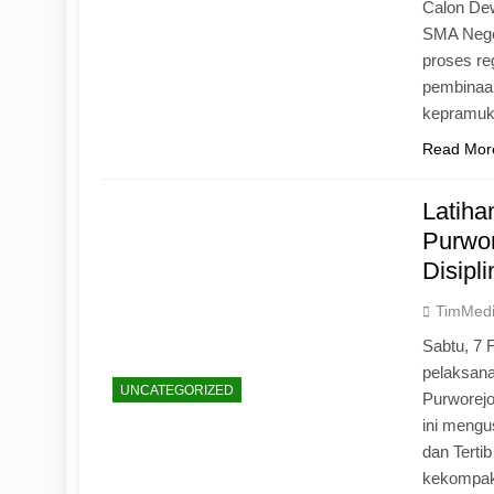
Calon Dew
SMA Neger
proses r
pembinaan
kepramu
Read Mor
Latih
Purwo
Disipl
TimMed
Sabtu, 7 
pelaksan
UNCATEGORIZED
Purworej
ini mengu
dan Tertib
kekompak