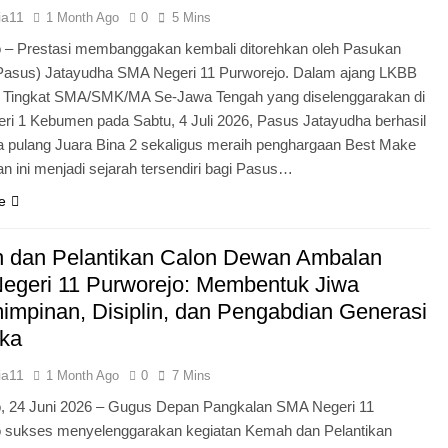
ia11
1 Month Ago
0
5 Mins
 – Prestasi membanggakan kembali ditorehkan oleh Pasukan
Pasus) Jatayudha SMA Negeri 11 Purworejo. Dalam ajang LKBB
g Tingkat SMA/SMK/MA Se-Jawa Tengah yang diselenggarakan di
i 1 Kebumen pada Sabtu, 4 Juli 2026, Pasus Jatayudha berhasil
pulang Juara Bina 2 sekaligus meraih penghargaan Best Make
n ini menjadi sejarah tersendiri bagi Pasus…
e
 dan Pelantikan Calon Dewan Ambalan
egeri 11 Purworejo: Membentuk Jiwa
mpinan, Disiplin, dan Pengabdian Generasi
ka
ia11
1 Month Ago
0
7 Mins
o, 24 Juni 2026 – Gugus Depan Pangkalan SMA Negeri 11
o sukses menyelenggarakan kegiatan Kemah dan Pelantikan