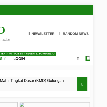
O
NEWSLETTER
RANDOM NEWS
racter
A TENTANG PPDB SMA NEGERI 11 PURWOREJO
ES
LOGIN
Mahir Tingkat Dasar (KMD) Golongan
 LKBB Adiluhung Se-Jawa Tengah