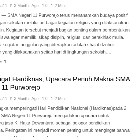
ia11
3 Months Ago
0
2 Mins
o — SMA Negeri 11 Purworejo terus menanamkan budaya positif
ngan sekolah melalui berbagai kegiatan religius yang dilaksanakan
tin. Kegiatan tersebut menjadi bagian penting dalam pembentukan
iswa agar memiliki sikap disiplin, religius, dan berakhlak mulia.
u kegiatan unggulan yang diterapkan adalah shalat dzuhur
 yang dilaksanakan setiap hari di lingkungan sekolah….
e
gat Hardiknas, Upacara Penuh Makna SMA
 11 Purworejo
ia11
3 Months Ago
0
2 Mins
gka memperingati Hari Pendidikan Nasional (Hardiknas)pada 2
, SMA Negeri 11 Purworejo mengadakan upacara untuk
 jasa Ki Hajar Dewantara, sebagai pelopor pendidikan
ia. Peringatan ini menjadi momen penting untuk mengingat bahwa