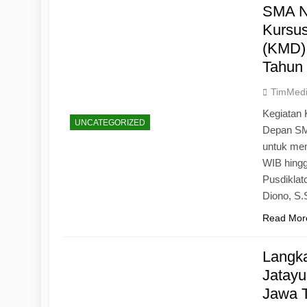
SMA N
Kursu
(KMD)
Tahun
TimMed
Kegiatan 
UNCATEGORIZED
Depan SM
untuk mem
WIB hingg
Pusdiklat
Diono, S
Read Mor
Langk
Jatayu
Jawa 