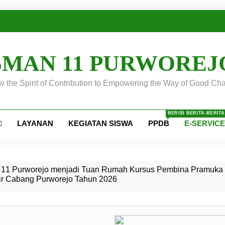
SMAN 11 PURWOREJ
 the Spirit of Contribution to Empowering the Way of Good Cha
BERISI BERITA-BERIT
LAYANAN
KEGIATAN SISWA
PPDB
E-SERVIC
ejo
 Calon
S SMA
ursus
s
egeri 11
 SMK
11 Purworejo menjadi Tuan Rumah Kursus Pembina Pramuka 
ir Cabang Purworejo Tahun 2026
r Tingkat
i di LKBB
 Jiwa
Membangun
di pangkalan Gugus Depan
ehkan oleh Pasukan Khusus
SMA Negeri 11 Purworejo
o menjadi lokasi pelaksanaan
 Siaga
ngah
, dan
dan
dana yang Membanggakan, Pasus Jatayudha Ukir Prestasi di
ejo Tahun
Pramuka