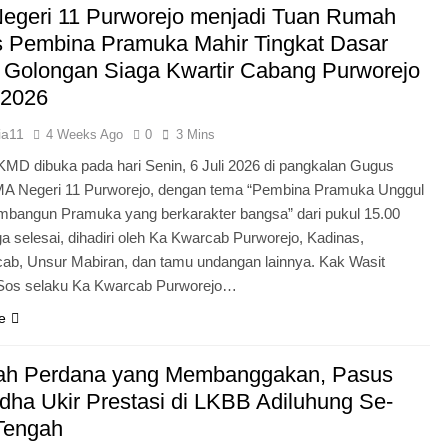
egeri 11 Purworejo menjadi Tuan Rumah
Pengabdian Generasi P
s Pembina Pramuka Mahir Tingkat Dasar
 Golongan Siaga Kwartir Cabang Purworejo
 2026
ia11
4 Weeks Ago
0
3 Mins
KMD dibuka pada hari Senin, 6 Juli 2026 di pangkalan Gugus
A Negeri 11 Purworejo, dengan tema “Pembina Pramuka Unggul
bangun Pramuka yang berkarakter bangsa” dari pukul 15.00
a selesai, dihadiri oleh Ka Kwarcab Purworejo, Kadinas,
cab, Unsur Mabiran, dan tamu undangan lainnya. Kak Wasit
.Sos selaku Ka Kwarcab Purworejo…
e
ah Perdana yang Membanggakan, Pasus
dha Ukir Prestasi di LKBB Adiluhung Se-
Tengah