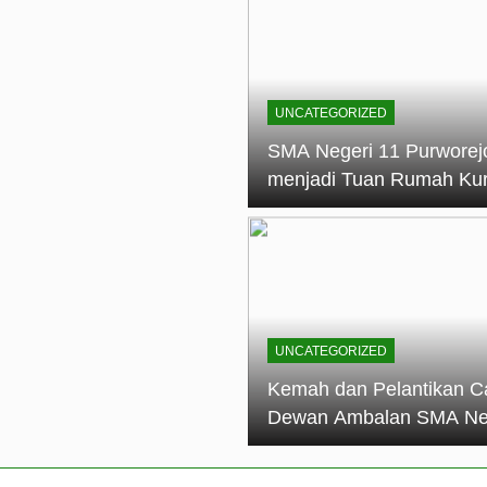
elantikan Calon Dewan Ambalan SMA Negeri 11 Purworejo: M
dian Generasi Pramuka
ungan PKS SMA Negeri 11 Purworejo& SMK Negeri 6 Purwore
ian
UNCATEGORIZED
eri 11 Purworejo Sukses Gelar LPBB Jatayudha Open 2 Tah
SMA Negeri 11 Purworej
menjadi Tuan Rumah Ku
tif di SMA Negeri 11 Purworejo: Membentuk Karakter Religius 
Pembina Pramuka Mahir
Tingkat Dasar (KMD) Go
Siaga Kwartir Cabang
Purworejo Tahun 2026
UNCATEGORIZED
Kemah dan Pelantikan C
Dewan Ambalan SMA Ne
11 Purworejo: Membentu
Kepemimpinan, Disiplin,