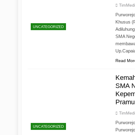
TimMed
Purworejo
Khusus (
UNCATEGORIZED
Adiluhun
SMA Neger
membawa 
Up.Capaia
Read Mor
Kemah
SMA N
Kepemi
Pramu
TimMed
Purworej
UNCATEGORIZED
Purworej