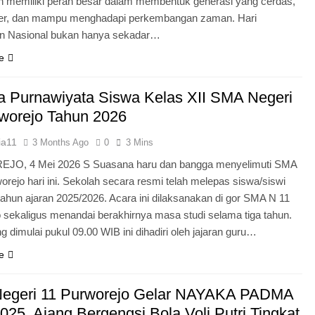
n memiliki peran besar dalam membentuk generasi yang cerdas,
ter, dan mampu menghadapi perkembangan zaman. Hari
an Nasional bukan hanya sekadar…
e
 Purnawiyata Siswa Kelas XII SMA Negeri
worejo Tahun 2026
ia11
3 Months Ago
0
3 Mins
O, 4 Mei 2026 S Suasana haru dan bangga menyelimuti SMA
orejo hari ini. Sekolah secara resmi telah melepas siswa/siswi
 tahun ajaran 2025/2026. Acara ini dilaksanakan di gor SMA N 11
 sekaligus menandai berakhirnya masa studi selama tiga tahun.
g dimulai pukul 09.00 WIB ini dihadiri oleh jajaran guru…
e
egeri 11 Purworejo Gelar NAYAKA PADMA
25, Ajang Bergengsi Bola Voli Putri Tingkat