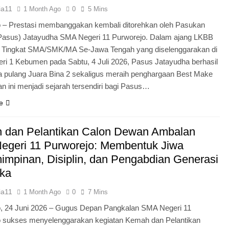
ia11
1 Month Ago
0
5 Mins
 – Prestasi membanggakan kembali ditorehkan oleh Pasukan
Pasus) Jatayudha SMA Negeri 11 Purworejo. Dalam ajang LKBB
g Tingkat SMA/SMK/MA Se-Jawa Tengah yang diselenggarakan di
i 1 Kebumen pada Sabtu, 4 Juli 2026, Pasus Jatayudha berhasil
pulang Juara Bina 2 sekaligus meraih penghargaan Best Make
n ini menjadi sejarah tersendiri bagi Pasus…
e
 dan Pelantikan Calon Dewan Ambalan
egeri 11 Purworejo: Membentuk Jiwa
mpinan, Disiplin, dan Pengabdian Generasi
ka
ia11
1 Month Ago
0
7 Mins
o, 24 Juni 2026 – Gugus Depan Pangkalan SMA Negeri 11
o sukses menyelenggarakan kegiatan Kemah dan Pelantikan