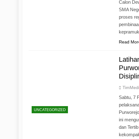
Calon Dew
SMA Neger
proses r
pembinaan
kepramu
Read Mor
Latih
Purwo
Disipl
TimMed
Sabtu, 7 
pelaksan
UNCATEGORIZED
Purworej
ini mengu
dan Tertib
kekompak