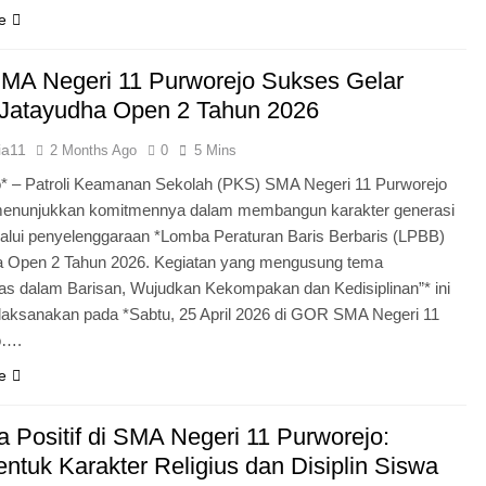
e
MA Negeri 11 Purworejo Sukses Gelar
Jatayudha Open 2 Tahun 2026
ia11
2 Months Ago
0
5 Mins
* – Patroli Keamanan Sekolah (PKS) SMA Negeri 11 Purworejo
menunjukkan komitmennya dalam membangun karakter generasi
lui penyelenggaraan *Lomba Peraturan Baris Berbaris (LPBB)
a Open 2 Tahun 2026. Kegiatan yang mengusung tema
itas dalam Barisan, Wujudkan Kekompakan dan Kedisiplinan”* ini
laksanakan pada *Sabtu, 25 April 2026 di GOR SMA Negeri 11
o….
e
 Positif di SMA Negeri 11 Purworejo:
tuk Karakter Religius dan Disiplin Siswa