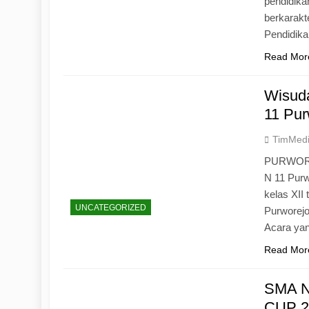
pendidika
berkarak
Pendidik
Read Mor
Wisuda
11 Pur
TimMed
PURWOREJ
N 11 Purw
kelas XII
UNCATEGORIZED
Purworejo
Acara yan
Read Mor
SMA N
CUP 20