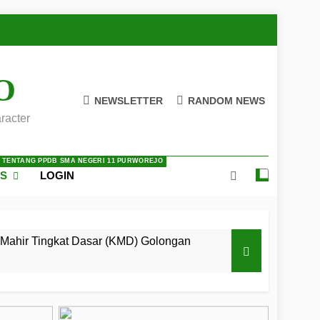
O
NEWSLETTER
RANDOM NEWS
racter
A TENTANG PPDB SMA NEGERI 11 PURWOREJO
ES
LOGIN
Mahir Tingkat Dasar (KMD) Golongan
 LKBB Adiluhung Se-Jawa Tengah