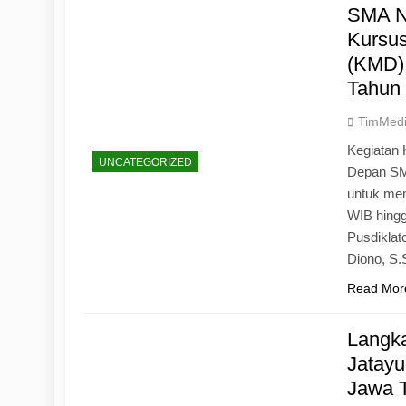
SMA N
Kursu
(KMD)
Tahun
TimMed
Kegiatan 
UNCATEGORIZED
Depan SM
untuk mem
WIB hingg
Pusdiklat
Diono, S
Read Mor
Langk
Jatayu
Jawa 