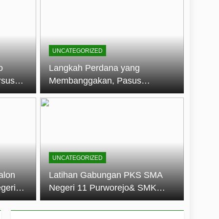
embentuk Jiwa Kepemimpinan, Disiplin,
jo: Membangun Disiplin, Kekompakan,
UNCATEGORIZED
un 2026
o
Langkah Perdana yang
rsus
Membanggakan, Pasus
dan Disiplin Siswa
Jatayudha Ukir Prestasi di
longan
LKBB Adiluhung Se-Jawa
Tengah
UNCATEGORIZED
alon
Latihan Gabungan PKS SMA
geri
Negeri 11 Purworejo& SMK
k Jiwa
Negeri 6 Purworejo:
 dan
Membangun Disiplin,