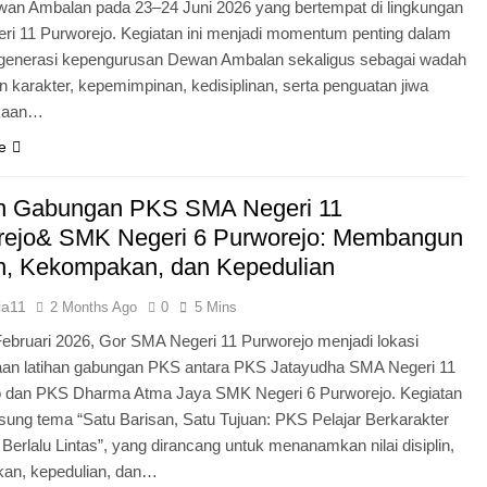
an Ambalan pada 23–24 Juni 2026 yang bertempat di lingkungan
i 11 Purworejo. Kegiatan ini menjadi momentum penting dalam
egenerasi kepengurusan Dewan Ambalan sekaligus sebagai wadah
 karakter, kepemimpinan, kedisiplinan, serta penguatan jiwa
kaan…
e
an Gabungan PKS SMA Negeri 11
rejo& SMK Negeri 6 Purworejo: Membangun
in, Kekompakan, dan Kepedulian
ia11
2 Months Ago
0
5 Mins
Februari 2026, Gor SMA Negeri 11 Purworejo menjadi lokasi
aan latihan gabungan PKS antara PKS Jatayudha SMA Negeri 11
o dan PKS Dharma Atma Jaya SMK Negeri 6 Purworejo. Kegiatan
sung tema “Satu Barisan, Satu Tujuan: PKS Pelajar Berkarakter
 Berlalu Lintas”, yang dirancang untuk menanamkan nilai disiplin,
an, kepedulian, dan…