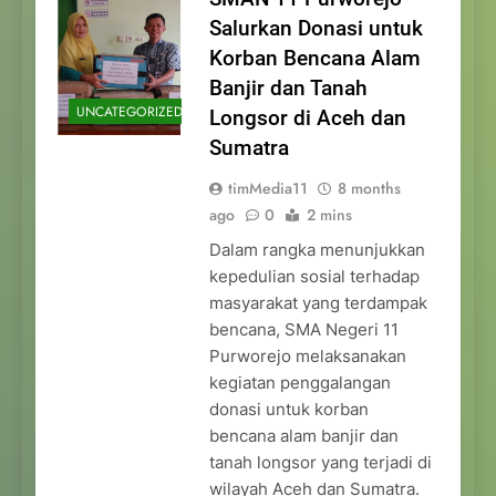
Salurkan Donasi untuk
Korban Bencana Alam
Banjir dan Tanah
UNCATEGORIZED
Longsor di Aceh dan
Sumatra
timMedia11
8 months
ago
0
2 mins
Dalam rangka menunjukkan
kepedulian sosial terhadap
masyarakat yang terdampak
bencana, SMA Negeri 11
Purworejo melaksanakan
kegiatan penggalangan
donasi untuk korban
bencana alam banjir dan
tanah longsor yang terjadi di
wilayah Aceh dan Sumatra.