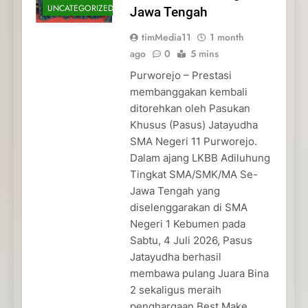
UNCATEGORIZED
Jawa Tengah
timMedia11
1 month
ago
0
5 mins
Purworejo – Prestasi
membanggakan kembali
ditorehkan oleh Pasukan
Khusus (Pasus) Jatayudha
SMA Negeri 11 Purworejo.
Dalam ajang LKBB Adiluhung
Tingkat SMA/SMK/MA Se-
Jawa Tengah yang
diselenggarakan di SMA
Negeri 1 Kebumen pada
Sabtu, 4 Juli 2026, Pasus
Jatayudha berhasil
membawa pulang Juara Bina
2 sekaligus meraih
penghargaan Best Make