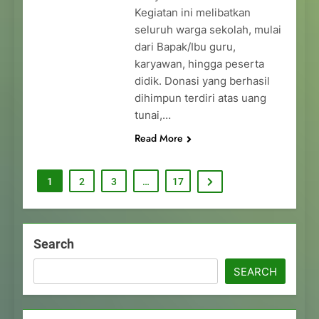
Kegiatan ini melibatkan
seluruh warga sekolah, mulai
dari Bapak/Ibu guru,
karyawan, hingga peserta
didik. Donasi yang berhasil
dihimpun terdiri atas uang
tunai,…
Read More
1
2
3
…
17
Search
SEARCH