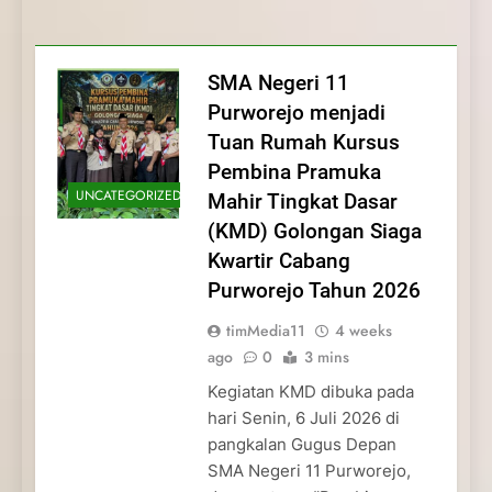
Membentuk Jiwa
Membentuk Jiwa Kepemimpinan,
Membangun Disiplin, Kekompakan, dan
Kwartir Cabang Purworejo Tahun 2026
Kepemimpinan, Disiplin,
Disiplin, dan Pengabdian Generasi
Kepedulian
dan Pengabdian Generasi
Pramuka
SMA Negeri 11
Pramuka
Purworejo menjadi
Tuan Rumah Kursus
Pembina Pramuka
UNCATEGORIZED
Mahir Tingkat Dasar
(KMD) Golongan Siaga
Kwartir Cabang
Purworejo Tahun 2026
timMedia11
4 weeks
ago
0
3 mins
Kegiatan KMD dibuka pada
hari Senin, 6 Juli 2026 di
pangkalan Gugus Depan
SMA Negeri 11 Purworejo,