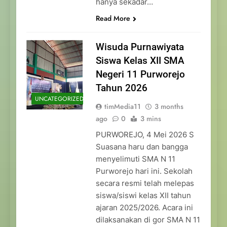
hanya sekadar…
Read More
Wisuda Purnawiyata
Siswa Kelas XII SMA
Negeri 11 Purworejo
Tahun 2026
UNCATEGORIZED
timMedia11
3 months
ago
0
3 mins
PURWOREJO, 4 Mei 2026 S
Suasana haru dan bangga
menyelimuti SMA N 11
Purworejo hari ini. Sekolah
secara resmi telah melepas
siswa/siswi kelas XII tahun
ajaran 2025/2026. Acara ini
dilaksanakan di gor SMA N 11