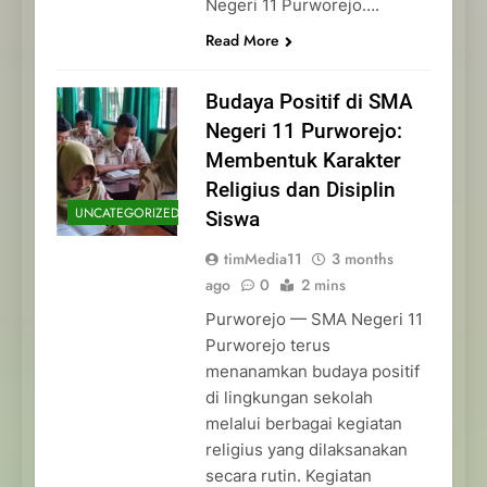
Negeri 11 Purworejo….
Read More
Budaya Positif di SMA
Negeri 11 Purworejo:
Membentuk Karakter
Religius dan Disiplin
UNCATEGORIZED
Siswa
timMedia11
3 months
ago
0
2 mins
Purworejo — SMA Negeri 11
Purworejo terus
menanamkan budaya positif
di lingkungan sekolah
melalui berbagai kegiatan
religius yang dilaksanakan
secara rutin. Kegiatan