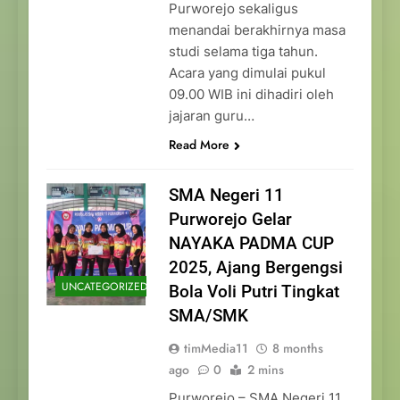
Purworejo sekaligus
menandai berakhirnya masa
studi selama tiga tahun.
Acara yang dimulai pukul
09.00 WIB ini dihadiri oleh
jajaran guru…
Read More
SMA Negeri 11
Purworejo Gelar
NAYAKA PADMA CUP
2025, Ajang Bergengsi
UNCATEGORIZED
Bola Voli Putri Tingkat
SMA/SMK
timMedia11
8 months
ago
0
2 mins
Purworejo – SMA Negeri 11