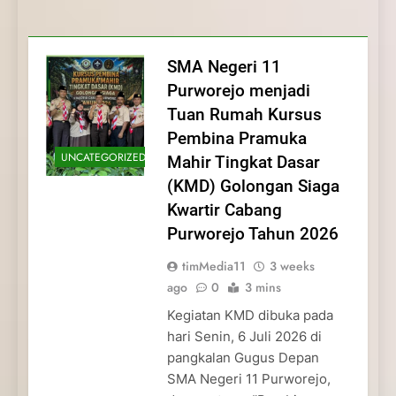
Membentuk Jiwa
Membentuk Jiwa Kepemimpinan,
Membangun Disiplin, Kekompakan, dan
Kwartir Cabang Purworejo Tahun 2026
Kepemimpinan, Disiplin,
Disiplin, dan Pengabdian Generasi
Kepedulian
dan Pengabdian Generasi
Pramuka
SMA Negeri 11
Pramuka
Purworejo menjadi
Tuan Rumah Kursus
Pembina Pramuka
UNCATEGORIZED
Mahir Tingkat Dasar
(KMD) Golongan Siaga
Kwartir Cabang
Purworejo Tahun 2026
timMedia11
3 weeks
ago
0
3 mins
Kegiatan KMD dibuka pada
hari Senin, 6 Juli 2026 di
pangkalan Gugus Depan
SMA Negeri 11 Purworejo,