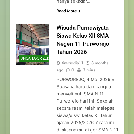
hanya sekadar…
Read More
Wisuda Purnawiyata
Siswa Kelas XII SMA
Negeri 11 Purworejo
Tahun 2026
UNCATEGORIZED
timMedia11
3 months
ago
0
3 mins
PURWOREJO, 4 Mei 2026 S
Suasana haru dan bangga
menyelimuti SMA N 11
Purworejo hari ini. Sekolah
secara resmi telah melepas
siswa/siswi kelas XII tahun
ajaran 2025/2026. Acara ini
dilaksanakan di gor SMA N 11