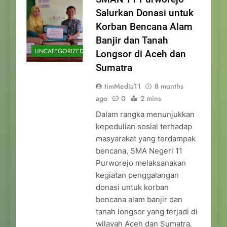
Salurkan Donasi untuk
Korban Bencana Alam
Banjir dan Tanah
UNCATEGORIZED
Longsor di Aceh dan
Sumatra
timMedia11
8 months
ago
0
2 mins
Dalam rangka menunjukkan
kepedulian sosial terhadap
masyarakat yang terdampak
bencana, SMA Negeri 11
Purworejo melaksanakan
kegiatan penggalangan
donasi untuk korban
bencana alam banjir dan
tanah longsor yang terjadi di
wilayah Aceh dan Sumatra.