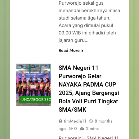
Purworejo sekaligus
menandai berakhirnya masa
studi selama tiga tahun.
Acara yang dimulai pukul
09.00 WIB ini dihadiri oleh
jajaran guru…
Read More
SMA Negeri 11
Purworejo Gelar
NAYAKA PADMA CUP
2025, Ajang Bergengsi
UNCATEGORIZED
Bola Voli Putri Tingkat
SMA/SMK
timMedia11
8 months
ago
0
2 mins
Purworejo – SMA Negeri 11