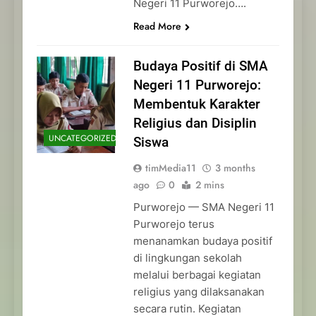
Negeri 11 Purworejo….
Read More
Budaya Positif di SMA
Negeri 11 Purworejo:
Membentuk Karakter
Religius dan Disiplin
UNCATEGORIZED
Siswa
timMedia11
3 months
ago
0
2 mins
Purworejo — SMA Negeri 11
Purworejo terus
menanamkan budaya positif
di lingkungan sekolah
melalui berbagai kegiatan
religius yang dilaksanakan
secara rutin. Kegiatan