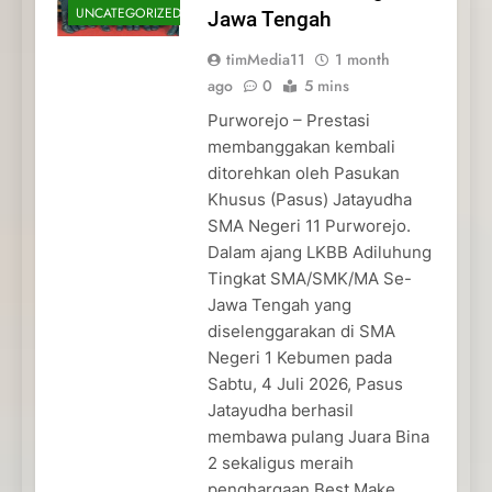
UNCATEGORIZED
Jawa Tengah
timMedia11
1 month
ago
0
5 mins
Purworejo – Prestasi
membanggakan kembali
ditorehkan oleh Pasukan
Khusus (Pasus) Jatayudha
SMA Negeri 11 Purworejo.
Dalam ajang LKBB Adiluhung
Tingkat SMA/SMK/MA Se-
Jawa Tengah yang
diselenggarakan di SMA
Negeri 1 Kebumen pada
Sabtu, 4 Juli 2026, Pasus
Jatayudha berhasil
membawa pulang Juara Bina
2 sekaligus meraih
penghargaan Best Make