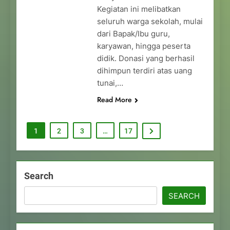
Kegiatan ini melibatkan
seluruh warga sekolah, mulai
dari Bapak/Ibu guru,
karyawan, hingga peserta
didik. Donasi yang berhasil
dihimpun terdiri atas uang
tunai,…
Read More
1
2
3
…
17
Search
SEARCH