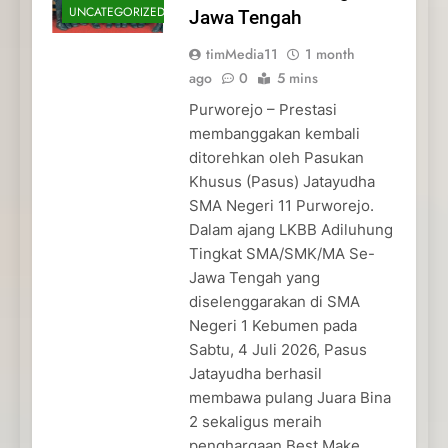
UNCATEGORIZED
Jawa Tengah
timMedia11
1 month
ago
0
5 mins
Purworejo – Prestasi
membanggakan kembali
ditorehkan oleh Pasukan
Khusus (Pasus) Jatayudha
SMA Negeri 11 Purworejo.
Dalam ajang LKBB Adiluhung
Tingkat SMA/SMK/MA Se-
Jawa Tengah yang
diselenggarakan di SMA
Negeri 1 Kebumen pada
Sabtu, 4 Juli 2026, Pasus
Jatayudha berhasil
membawa pulang Juara Bina
2 sekaligus meraih
penghargaan Best Make