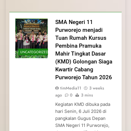
Membentuk Jiwa
Membentuk Jiwa Kepemimpinan,
Membangun Disiplin, Kekompakan, dan
Kwartir Cabang Purworejo Tahun 2026
Kepemimpinan, Disiplin,
Disiplin, dan Pengabdian Generasi
Kepedulian
dan Pengabdian Generasi
Pramuka
SMA Negeri 11
Pramuka
Purworejo menjadi
Tuan Rumah Kursus
Pembina Pramuka
UNCATEGORIZED
Mahir Tingkat Dasar
(KMD) Golongan Siaga
Kwartir Cabang
Purworejo Tahun 2026
timMedia11
3 weeks
ago
0
3 mins
Kegiatan KMD dibuka pada
hari Senin, 6 Juli 2026 di
pangkalan Gugus Depan
SMA Negeri 11 Purworejo,