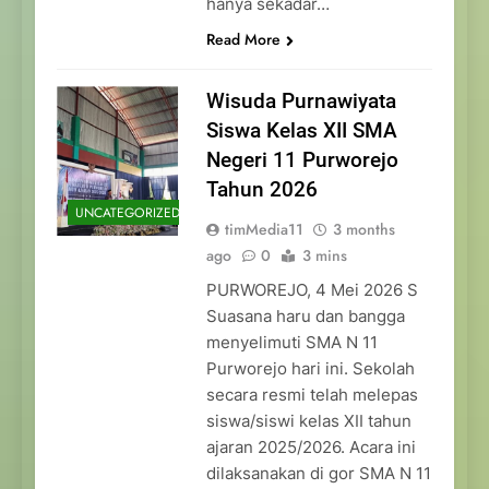
hanya sekadar…
Read More
Wisuda Purnawiyata
Siswa Kelas XII SMA
Negeri 11 Purworejo
Tahun 2026
UNCATEGORIZED
timMedia11
3 months
ago
0
3 mins
PURWOREJO, 4 Mei 2026 S
Suasana haru dan bangga
menyelimuti SMA N 11
Purworejo hari ini. Sekolah
secara resmi telah melepas
siswa/siswi kelas XII tahun
ajaran 2025/2026. Acara ini
dilaksanakan di gor SMA N 11