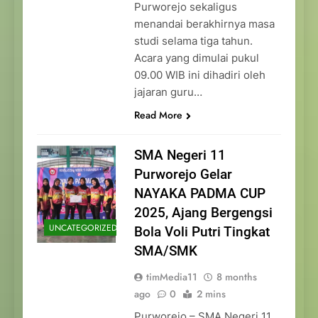
Purworejo sekaligus
menandai berakhirnya masa
studi selama tiga tahun.
Acara yang dimulai pukul
09.00 WIB ini dihadiri oleh
jajaran guru…
Read More
SMA Negeri 11
Purworejo Gelar
NAYAKA PADMA CUP
2025, Ajang Bergengsi
UNCATEGORIZED
Bola Voli Putri Tingkat
SMA/SMK
timMedia11
8 months
ago
0
2 mins
Purworejo – SMA Negeri 11