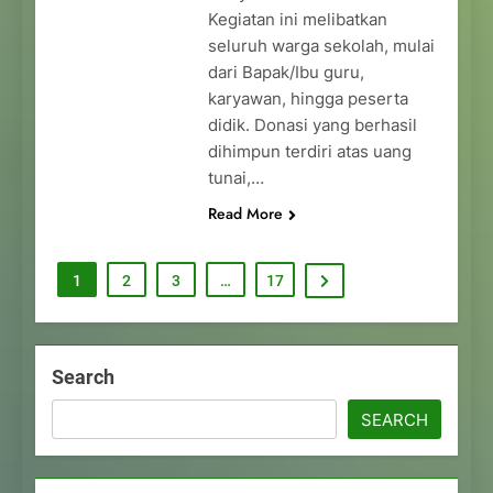
Kegiatan ini melibatkan
seluruh warga sekolah, mulai
dari Bapak/Ibu guru,
karyawan, hingga peserta
didik. Donasi yang berhasil
dihimpun terdiri atas uang
tunai,…
Read More
1
2
3
…
17
Search
SEARCH