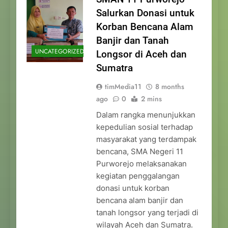
Salurkan Donasi untuk
Korban Bencana Alam
Banjir dan Tanah
UNCATEGORIZED
Longsor di Aceh dan
Sumatra
timMedia11
8 months
ago
0
2 mins
Dalam rangka menunjukkan
kepedulian sosial terhadap
masyarakat yang terdampak
bencana, SMA Negeri 11
Purworejo melaksanakan
kegiatan penggalangan
donasi untuk korban
bencana alam banjir dan
tanah longsor yang terjadi di
wilayah Aceh dan Sumatra.