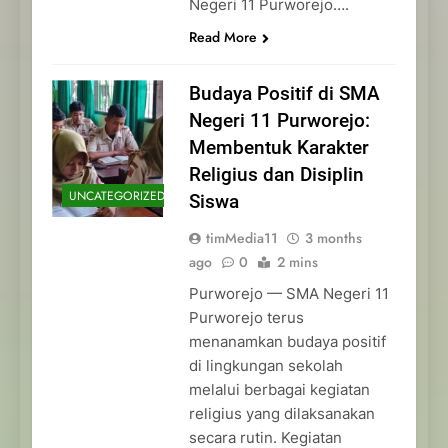
Negeri 11 Purworejo….
Read More
Budaya Positif di SMA
Negeri 11 Purworejo:
Membentuk Karakter
Religius dan Disiplin
UNCATEGORIZED
Siswa
timMedia11
3 months
ago
0
2 mins
Purworejo — SMA Negeri 11
Purworejo terus
menanamkan budaya positif
di lingkungan sekolah
melalui berbagai kegiatan
religius yang dilaksanakan
secara rutin. Kegiatan