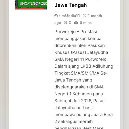
UNCATEGORIZED
Jawa Tengah
timMedia11
1 month
ago
0
5 mins
Purworejo – Prestasi
membanggakan kembali
ditorehkan oleh Pasukan
Khusus (Pasus) Jatayudha
SMA Negeri 11 Purworejo.
Dalam ajang LKBB Adiluhung
Tingkat SMA/SMK/MA Se-
Jawa Tengah yang
diselenggarakan di SMA
Negeri 1 Kebumen pada
Sabtu, 4 Juli 2026, Pasus
Jatayudha berhasil
membawa pulang Juara Bina
2 sekaligus meraih
penghargaan Best Make