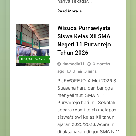
hanya sekadar…
Read More
Wisuda Purnawiyata
Siswa Kelas XII SMA
Negeri 11 Purworejo
Tahun 2026
UNCATEGORIZED
timMedia11
3 months
ago
0
3 mins
PURWOREJO, 4 Mei 2026 S
Suasana haru dan bangga
menyelimuti SMA N 11
Purworejo hari ini. Sekolah
secara resmi telah melepas
siswa/siswi kelas XII tahun
ajaran 2025/2026. Acara ini
dilaksanakan di gor SMA N 11