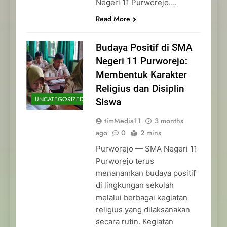
Negeri 11 Purworejo….
Read More
Budaya Positif di SMA
Negeri 11 Purworejo:
Membentuk Karakter
Religius dan Disiplin
UNCATEGORIZED
Siswa
timMedia11
3 months
ago
0
2 mins
Purworejo — SMA Negeri 11
Purworejo terus
menanamkan budaya positif
di lingkungan sekolah
melalui berbagai kegiatan
religius yang dilaksanakan
secara rutin. Kegiatan