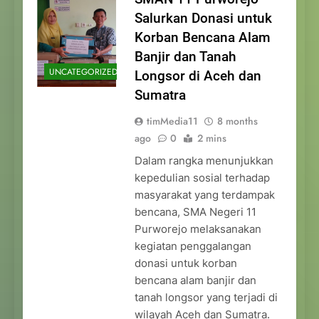
Salurkan Donasi untuk
Korban Bencana Alam
Banjir dan Tanah
UNCATEGORIZED
Longsor di Aceh dan
Sumatra
timMedia11
8 months
ago
0
2 mins
Dalam rangka menunjukkan
kepedulian sosial terhadap
masyarakat yang terdampak
bencana, SMA Negeri 11
Purworejo melaksanakan
kegiatan penggalangan
donasi untuk korban
bencana alam banjir dan
tanah longsor yang terjadi di
wilayah Aceh dan Sumatra.