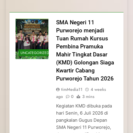
Membentuk Jiwa
Membentuk Jiwa Kepemimpinan,
Membangun Disiplin, Kekompakan, dan
Kwartir Cabang Purworejo Tahun 2026
Kepemimpinan, Disiplin,
Disiplin, dan Pengabdian Generasi
Kepedulian
dan Pengabdian Generasi
Pramuka
SMA Negeri 11
Pramuka
Purworejo menjadi
Tuan Rumah Kursus
Pembina Pramuka
UNCATEGORIZED
Mahir Tingkat Dasar
(KMD) Golongan Siaga
Kwartir Cabang
Purworejo Tahun 2026
timMedia11
4 weeks
ago
0
3 mins
Kegiatan KMD dibuka pada
hari Senin, 6 Juli 2026 di
pangkalan Gugus Depan
SMA Negeri 11 Purworejo,