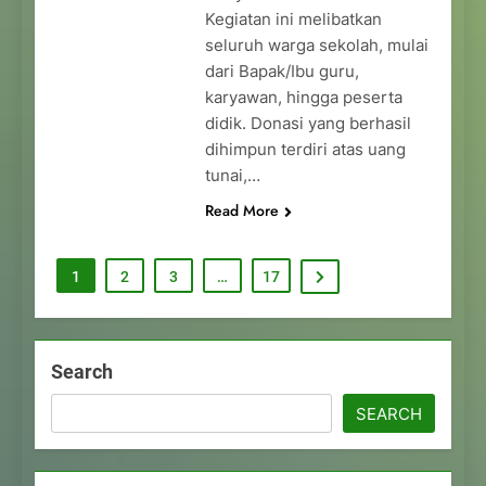
Kegiatan ini melibatkan
seluruh warga sekolah, mulai
dari Bapak/Ibu guru,
karyawan, hingga peserta
didik. Donasi yang berhasil
dihimpun terdiri atas uang
tunai,…
Read More
1
2
3
…
17
Search
SEARCH