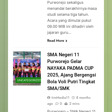
Purworejo sekaligus
menandai berakhirnya masa
studi selama tiga tahun.
Acara yang dimulai pukul
09.00 WIB ini dihadiri oleh
jajaran guru…
Read More
SMA Negeri 11
Purworejo Gelar
NAYAKA PADMA CUP
2025, Ajang Bergengsi
UNCATEGORIZED
Bola Voli Putri Tingkat
SMA/SMK
timMedia11
8 months
ago
0
2 mins
Purworejo – SMA Negeri 11