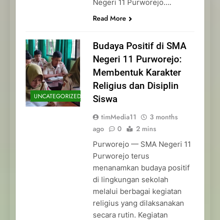
Negeri 11 Purworejo….
Read More
Budaya Positif di SMA
Negeri 11 Purworejo:
Membentuk Karakter
Religius dan Disiplin
UNCATEGORIZED
Siswa
timMedia11
3 months
ago
0
2 mins
Purworejo — SMA Negeri 11
Purworejo terus
menanamkan budaya positif
di lingkungan sekolah
melalui berbagai kegiatan
religius yang dilaksanakan
secara rutin. Kegiatan