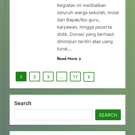
Kegiatan ini melibatkan
seluruh warga sekolah, mulai
dari Bapak/Ibu guru,
karyawan, hingga peserta
didik. Donasi yang berhasil
dihimpun terdiri atas uang
tunai,…
Read More
1
2
3
…
17
Search
SEARCH