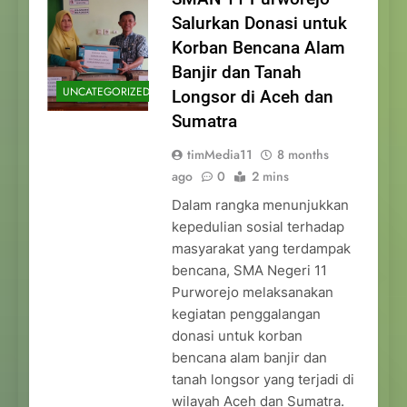
Salurkan Donasi untuk
Korban Bencana Alam
Banjir dan Tanah
UNCATEGORIZED
Longsor di Aceh dan
Sumatra
timMedia11
8 months
ago
0
2 mins
Dalam rangka menunjukkan
kepedulian sosial terhadap
masyarakat yang terdampak
bencana, SMA Negeri 11
Purworejo melaksanakan
kegiatan penggalangan
donasi untuk korban
bencana alam banjir dan
tanah longsor yang terjadi di
wilayah Aceh dan Sumatra.