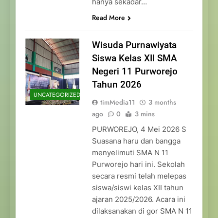
hanya sekadar…
Read More
Wisuda Purnawiyata
Siswa Kelas XII SMA
Negeri 11 Purworejo
Tahun 2026
UNCATEGORIZED
timMedia11
3 months
ago
0
3 mins
PURWOREJO, 4 Mei 2026 S
Suasana haru dan bangga
menyelimuti SMA N 11
Purworejo hari ini. Sekolah
secara resmi telah melepas
siswa/siswi kelas XII tahun
ajaran 2025/2026. Acara ini
dilaksanakan di gor SMA N 11