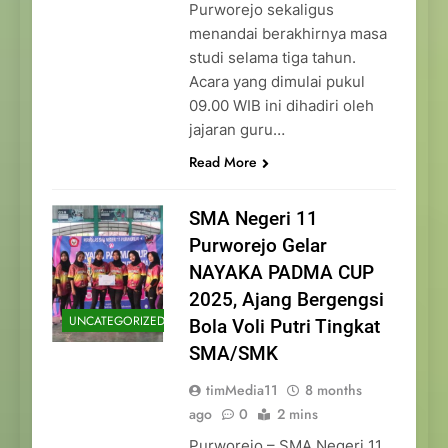
Purworejo sekaligus
menandai berakhirnya masa
studi selama tiga tahun.
Acara yang dimulai pukul
09.00 WIB ini dihadiri oleh
jajaran guru…
Read More
SMA Negeri 11
Purworejo Gelar
NAYAKA PADMA CUP
2025, Ajang Bergengsi
UNCATEGORIZED
Bola Voli Putri Tingkat
SMA/SMK
timMedia11
8 months
ago
0
2 mins
Purworejo – SMA Negeri 11