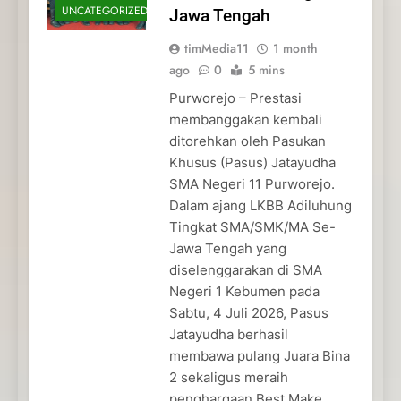
UNCATEGORIZED
Jawa Tengah
timMedia11
1 month
ago
0
5 mins
Purworejo – Prestasi
membanggakan kembali
ditorehkan oleh Pasukan
Khusus (Pasus) Jatayudha
SMA Negeri 11 Purworejo.
Dalam ajang LKBB Adiluhung
Tingkat SMA/SMK/MA Se-
Jawa Tengah yang
diselenggarakan di SMA
Negeri 1 Kebumen pada
Sabtu, 4 Juli 2026, Pasus
Jatayudha berhasil
membawa pulang Juara Bina
2 sekaligus meraih
penghargaan Best Make