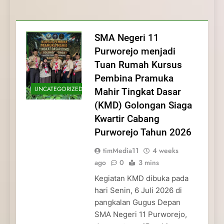
Membentuk Jiwa
Membentuk Jiwa Kepemimpinan,
Membangun Disiplin, Kekompakan, dan
Kwartir Cabang Purworejo Tahun 2026
Kepemimpinan, Disiplin,
Disiplin, dan Pengabdian Generasi
Kepedulian
dan Pengabdian Generasi
Pramuka
SMA Negeri 11
Pramuka
Purworejo menjadi
Tuan Rumah Kursus
Pembina Pramuka
UNCATEGORIZED
Mahir Tingkat Dasar
(KMD) Golongan Siaga
Kwartir Cabang
Purworejo Tahun 2026
timMedia11
4 weeks
ago
0
3 mins
Kegiatan KMD dibuka pada
hari Senin, 6 Juli 2026 di
pangkalan Gugus Depan
SMA Negeri 11 Purworejo,