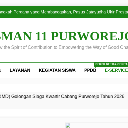
Golongan Siaga 
angkah Perdana yang Membanggakan, Pasus Jatayudha Ukir Presta
Kemah dan Pelantikan Calon Dewan Ambalan SMA Negeri 11 Purwo
Disip
SMAN 11 PURWOREJ
Latihan Gabungan PKS SMA Negeri 11 Purworejo& SMK Nege
 the Spirit of Contribution to Empowering the Way of Good Cha
SMA Negeri 11 Purworejo menjadi Tuan Rumah Kursus Pembina
Golongan Siaga 
angkah Perdana yang Membanggakan, Pasus Jatayudha Ukir Presta
BERISI BERITA-BERIT
LAYANAN
KEGIATAN SISWA
PPDB
E-SERVIC
Kemah dan Pelantikan Calon Dewan Ambalan SMA Negeri 11 Purwo
Disip
Latihan Gabungan PKS SMA Negeri 11 Purworejo& SMK Nege
 Siaga Kwartir Cabang Purworejo Tahun 2026