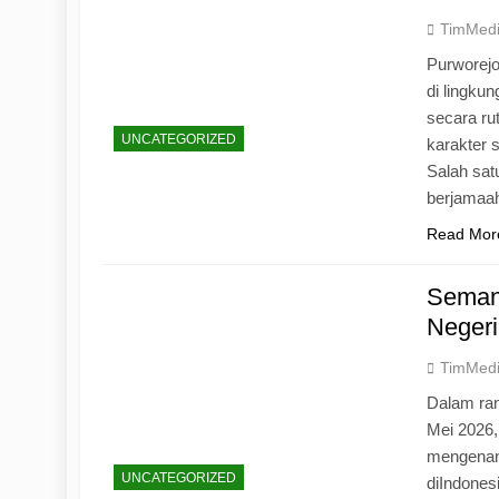
TimMed
Purworej
di lingku
secara ru
UNCATEGORIZED
karakter s
Salah sat
berjamaah
Read Mor
Seman
Negeri
TimMed
Dalam ran
Mei 2026
mengenang
UNCATEGORIZED
diIndones