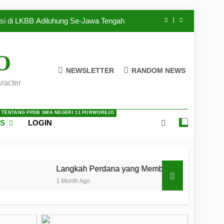
Kwartir Cabang Purworejo Tahun 2026
si di LKBB Adiluhung Se-Jawa Tengah
rejo: Membentuk Jiwa Kepemimpinan,
lin, dan Pengabdian Generasi Pramuka
O
ri 6 Purworejo: Membangun Disiplin,
NEWSLETTER
RANDOM NEWS
Kekompakan, dan Kepedulian
racter
 Pramuka Mahir Tingkat Dasar (KMD)
Kwartir Cabang Purworejo Tahun 2026
si di LKBB Adiluhung Se-Jawa Tengah
A TENTANG PPDB SMA NEGERI 11 PURWOREJO
ES
LOGIN
rejo: Membentuk Jiwa Kepemimpinan,
lin, dan Pengabdian Generasi Pramuka
ri 6 Purworejo: Membangun Disiplin,
Kekompakan, dan Kepedulian
Langkah Perdana yang Membanggakan, Pasus Jatayudha Uki
1 Month Ago