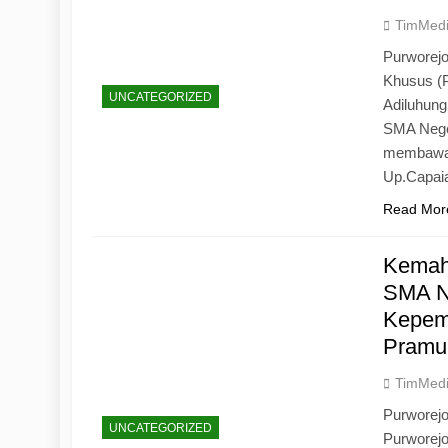
TimMed
Purworejo
Khusus (
UNCATEGORIZED
Adiluhun
SMA Neger
membawa 
Up.Capaia
Read Mor
Kemah
SMA N
Kepemi
Pramu
TimMed
Purworej
UNCATEGORIZED
Purworej