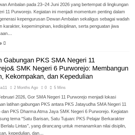
an Ambalan pada 23–24 Juni 2026 yang bertempat di lingkungan
i 11 Purworejo. Kegiatan ini menjadi momentum penting dalam
egenerasi kepengurusan Dewan Ambalan sekaligus sebagai wadah
 karakter, kepemimpinan, kedisiplinan, serta penguatan jiwa
kaan…
e
an Gabungan PKS SMA Negeri 11
rejo& SMK Negeri 6 Purworejo: Membangun
in, Kekompakan, dan Kepedulian
ia11
2 Months Ago
0
5 Mins
Februari 2026, Gor SMA Negeri 11 Purworejo menjadi lokasi
aan latihan gabungan PKS antara PKS Jatayudha SMA Negeri 11
o dan PKS Dharma Atma Jaya SMK Negeri 6 Purworejo. Kegiatan
sung tema “Satu Barisan, Satu Tujuan: PKS Pelajar Berkarakter
 Berlalu Lintas”, yang dirancang untuk menanamkan nilai disiplin,
an, kepedulian, dan…