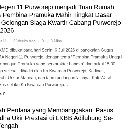
Pengabdian Generasi P
egeri 11 Purworejo menjadi Tuan Rumah
s Pembina Pramuka Mahir Tingkat Dasar
 Golongan Siaga Kwartir Cabang Purworejo
 2026
ia11
3 Weeks Ago
0
3 Mins
KMD dibuka pada hari Senin, 6 Juli 2026 di pangkalan Gugus
A Negeri 11 Purworejo, dengan tema “Pembina Pramuka Unggul
bangun Pramuka yang berkarakter bangsa” dari pukul 15.00
a selesai, dihadiri oleh Ka Kwarcab Purworejo, Kadinas,
cab, Unsur Mabiran, dan tamu undangan lainnya. Kak Wasit
.Sos selaku Ka Kwarcab Purworejo…
e
ah Perdana yang Membanggakan, Pasus
dha Ukir Prestasi di LKBB Adiluhung Se-
Tengah