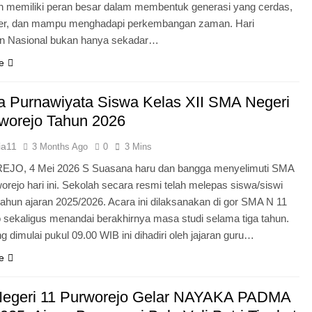
n memiliki peran besar dalam membentuk generasi yang cerdas,
ter, dan mampu menghadapi perkembangan zaman. Hari
an Nasional bukan hanya sekadar…
e
 Purnawiyata Siswa Kelas XII SMA Negeri
worejo Tahun 2026
ia11
3 Months Ago
0
3 Mins
O, 4 Mei 2026 S Suasana haru dan bangga menyelimuti SMA
orejo hari ini. Sekolah secara resmi telah melepas siswa/siswi
 tahun ajaran 2025/2026. Acara ini dilaksanakan di gor SMA N 11
 sekaligus menandai berakhirnya masa studi selama tiga tahun.
g dimulai pukul 09.00 WIB ini dihadiri oleh jajaran guru…
e
egeri 11 Purworejo Gelar NAYAKA PADMA