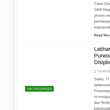
Calon Dew
SMA Neger
proses r
pembinaan
kepramu
Read Mor
Latih
Purwo
Disipl
TimMed
Sabtu, 7 
pelaksan
UNCATEGORIZED
Purworej
ini mengu
dan Tertib
kekompak