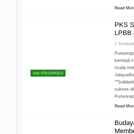
Read Mor
PKS S
LPBB 
TimMed
Purworejo
kembali 
muda mela
UNCATEGORIZED
Jatayudh
*”Solidar
sukses di
Purworej
Read Mor
Budaya
Memben