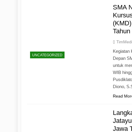
SMA N
Kursu
(KMD)
Tahun
TimMed
Kegiatan 
UNCATEGORIZED
Depan SM
untuk mem
WIB hingg
Pusdiklat
Diono, S
Read Mor
Langk
Jatayu
Jawa 