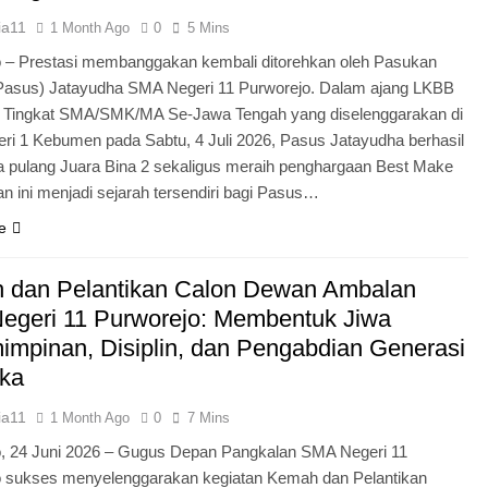
ia11
1 Month Ago
0
5 Mins
 – Prestasi membanggakan kembali ditorehkan oleh Pasukan
Pasus) Jatayudha SMA Negeri 11 Purworejo. Dalam ajang LKBB
g Tingkat SMA/SMK/MA Se-Jawa Tengah yang diselenggarakan di
i 1 Kebumen pada Sabtu, 4 Juli 2026, Pasus Jatayudha berhasil
pulang Juara Bina 2 sekaligus meraih penghargaan Best Make
n ini menjadi sejarah tersendiri bagi Pasus…
e
 dan Pelantikan Calon Dewan Ambalan
egeri 11 Purworejo: Membentuk Jiwa
mpinan, Disiplin, dan Pengabdian Generasi
ka
ia11
1 Month Ago
0
7 Mins
o, 24 Juni 2026 – Gugus Depan Pangkalan SMA Negeri 11
o sukses menyelenggarakan kegiatan Kemah dan Pelantikan