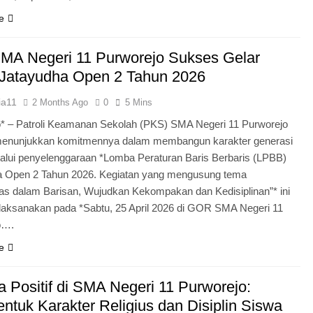
e
MA Negeri 11 Purworejo Sukses Gelar
Jatayudha Open 2 Tahun 2026
ia11
2 Months Ago
0
5 Mins
* – Patroli Keamanan Sekolah (PKS) SMA Negeri 11 Purworejo
menunjukkan komitmennya dalam membangun karakter generasi
lui penyelenggaraan *Lomba Peraturan Baris Berbaris (LPBB)
a Open 2 Tahun 2026. Kegiatan yang mengusung tema
itas dalam Barisan, Wujudkan Kekompakan dan Kedisiplinan”* ini
laksanakan pada *Sabtu, 25 April 2026 di GOR SMA Negeri 11
o….
e
 Positif di SMA Negeri 11 Purworejo:
tuk Karakter Religius dan Disiplin Siswa