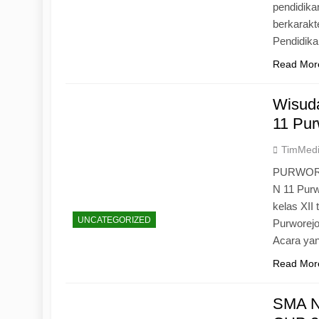
pendidika
berkarak
Pendidik
Read Mor
Wisuda
11 Pur
TimMed
PURWOREJ
N 11 Purw
kelas XII
UNCATEGORIZED
Purworejo
Acara yan
Read Mor
SMA N