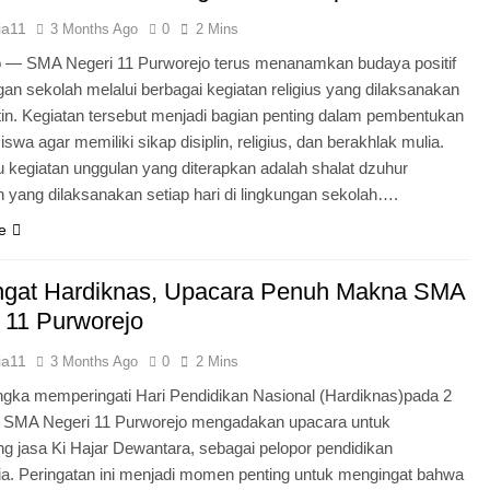
ia11
3 Months Ago
0
2 Mins
o — SMA Negeri 11 Purworejo terus menanamkan budaya positif
ngan sekolah melalui berbagai kegiatan religius yang dilaksanakan
tin. Kegiatan tersebut menjadi bagian penting dalam pembentukan
iswa agar memiliki sikap disiplin, religius, dan berakhlak mulia.
u kegiatan unggulan yang diterapkan adalah shalat dzuhur
 yang dilaksanakan setiap hari di lingkungan sekolah….
e
gat Hardiknas, Upacara Penuh Makna SMA
 11 Purworejo
ia11
3 Months Ago
0
2 Mins
gka memperingati Hari Pendidikan Nasional (Hardiknas)pada 2
, SMA Negeri 11 Purworejo mengadakan upacara untuk
 jasa Ki Hajar Dewantara, sebagai pelopor pendidikan
ia. Peringatan ini menjadi momen penting untuk mengingat bahwa