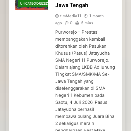
UNCATEGORIZED
Jawa Tengah
timMedia11
1 month
ago
0
5 mins
Purworejo – Prestasi
membanggakan kembali
ditorehkan oleh Pasukan
Khusus (Pasus) Jatayudha
SMA Negeri 11 Purworejo.
Dalam ajang LKBB Adiluhung
Tingkat SMA/SMK/MA Se-
Jawa Tengah yang
diselenggarakan di SMA
Negeri 1 Kebumen pada
Sabtu, 4 Juli 2026, Pasus
Jatayudha berhasil
membawa pulang Juara Bina
2 sekaligus meraih
penghargaan Best Make