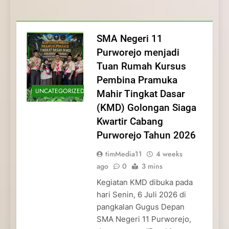
Membentuk Jiwa
Membentuk Jiwa Kepemimpinan,
Membangun Disiplin, Kekompakan, dan
Kwartir Cabang Purworejo Tahun 2026
Kepemimpinan, Disiplin,
Disiplin, dan Pengabdian Generasi
Kepedulian
dan Pengabdian Generasi
Pramuka
SMA Negeri 11
Pramuka
Purworejo menjadi
Tuan Rumah Kursus
Pembina Pramuka
UNCATEGORIZED
Mahir Tingkat Dasar
(KMD) Golongan Siaga
Kwartir Cabang
Purworejo Tahun 2026
timMedia11
4 weeks
ago
0
3 mins
Kegiatan KMD dibuka pada
hari Senin, 6 Juli 2026 di
pangkalan Gugus Depan
SMA Negeri 11 Purworejo,