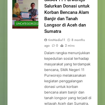
Salurkan Donasi untuk
Korban Bencana Alam
Banjir dan Tanah
UNCATEGORIZED
Longsor di Aceh dan
Sumatra
timMedia11
8 months
ago
0
2 mins
Dalam rangka menunjukkan
kepedulian sosial terhadap
masyarakat yang terdampak
bencana, SMA Negeri 11
Purworejo melaksanakan
kegiatan penggalangan
donasi untuk korban
bencana alam banjir dan
tanah longsor yang terjadi di
wilayah Aceh dan Sumatra.