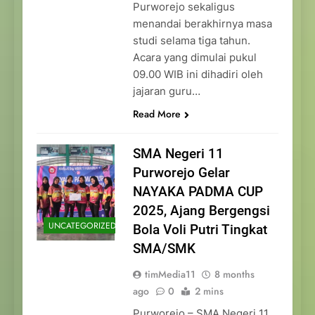
Purworejo sekaligus
menandai berakhirnya masa
studi selama tiga tahun.
Acara yang dimulai pukul
09.00 WIB ini dihadiri oleh
jajaran guru…
Read More
SMA Negeri 11
Purworejo Gelar
NAYAKA PADMA CUP
2025, Ajang Bergengsi
UNCATEGORIZED
Bola Voli Putri Tingkat
SMA/SMK
timMedia11
8 months
ago
0
2 mins
Purworejo – SMA Negeri 11