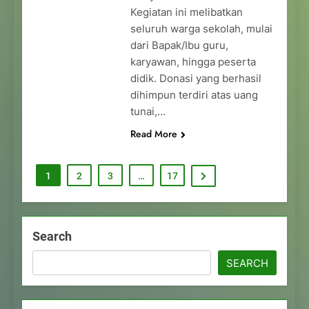
Kegiatan ini melibatkan
seluruh warga sekolah, mulai
dari Bapak/Ibu guru,
karyawan, hingga peserta
didik. Donasi yang berhasil
dihimpun terdiri atas uang
tunai,…
Read More
1
2
3
…
17
Search
SEARCH