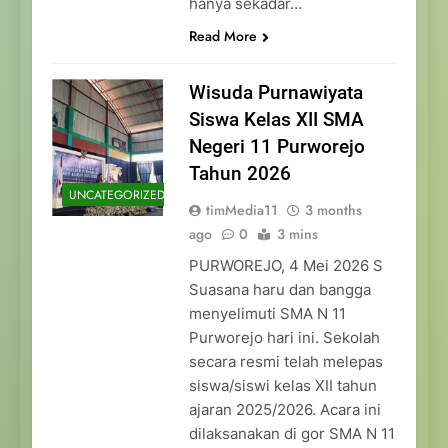
hanya sekadar…
Read More
Wisuda Purnawiyata
Siswa Kelas XII SMA
Negeri 11 Purworejo
Tahun 2026
UNCATEGORIZED
timMedia11
3 months
ago
0
3 mins
PURWOREJO, 4 Mei 2026 S
Suasana haru dan bangga
menyelimuti SMA N 11
Purworejo hari ini. Sekolah
secara resmi telah melepas
siswa/siswi kelas XII tahun
ajaran 2025/2026. Acara ini
dilaksanakan di gor SMA N 11