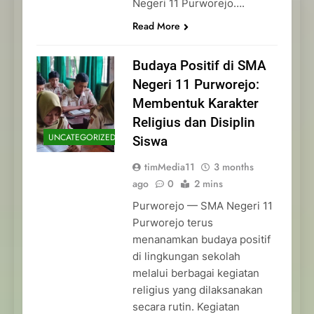
Negeri 11 Purworejo….
Read More
Budaya Positif di SMA
Negeri 11 Purworejo:
Membentuk Karakter
Religius dan Disiplin
UNCATEGORIZED
Siswa
timMedia11
3 months
ago
0
2 mins
Purworejo — SMA Negeri 11
Purworejo terus
menanamkan budaya positif
di lingkungan sekolah
melalui berbagai kegiatan
religius yang dilaksanakan
secara rutin. Kegiatan