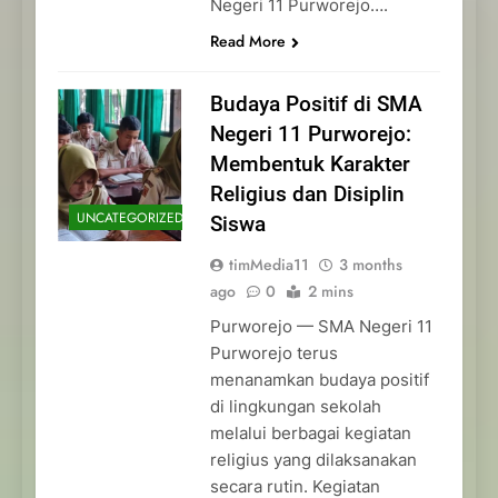
Negeri 11 Purworejo….
Read More
Budaya Positif di SMA
Negeri 11 Purworejo:
Membentuk Karakter
Religius dan Disiplin
UNCATEGORIZED
Siswa
timMedia11
3 months
ago
0
2 mins
Purworejo — SMA Negeri 11
Purworejo terus
menanamkan budaya positif
di lingkungan sekolah
melalui berbagai kegiatan
religius yang dilaksanakan
secara rutin. Kegiatan