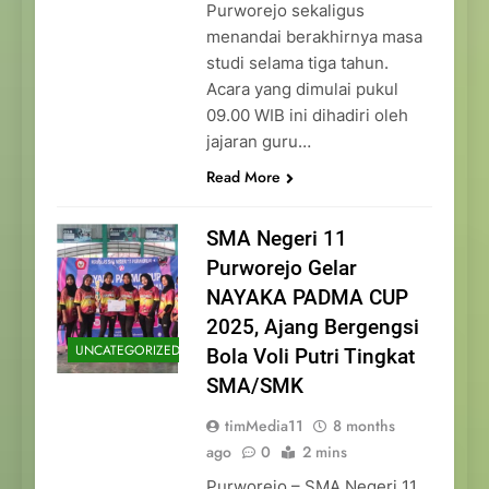
Purworejo sekaligus
menandai berakhirnya masa
studi selama tiga tahun.
Acara yang dimulai pukul
09.00 WIB ini dihadiri oleh
jajaran guru…
Read More
SMA Negeri 11
Purworejo Gelar
NAYAKA PADMA CUP
2025, Ajang Bergengsi
UNCATEGORIZED
Bola Voli Putri Tingkat
SMA/SMK
timMedia11
8 months
ago
0
2 mins
Purworejo – SMA Negeri 11