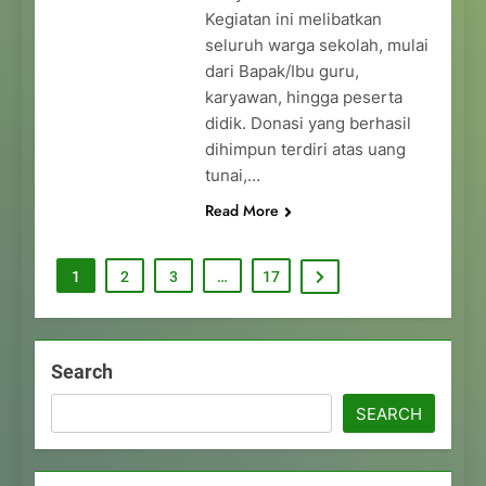
Kegiatan ini melibatkan
seluruh warga sekolah, mulai
dari Bapak/Ibu guru,
karyawan, hingga peserta
didik. Donasi yang berhasil
dihimpun terdiri atas uang
tunai,…
Read More
1
2
3
…
17
Search
SEARCH