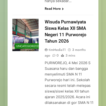
hanya sekadar…
Read More
Wisuda Purnawiyata
Siswa Kelas XII SMA
Negeri 11 Purworejo
Tahun 2026
UNCATEGORIZED
timMedia11
3 months
ago
0
3 mins
PURWOREJO, 4 Mei 2026 S
Suasana haru dan bangga
menyelimuti SMA N 11
Purworejo hari ini. Sekolah
secara resmi telah melepas
siswa/siswi kelas XII tahun
ajaran 2025/2026. Acara ini
dilaksanakan di gor SMA N 11