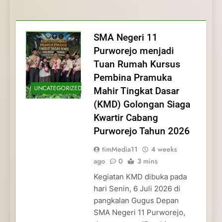
Membentuk Jiwa
Membentuk Jiwa Kepemimpinan,
Membangun Disiplin, Kekompakan, dan
Kwartir Cabang Purworejo Tahun 2026
Kepemimpinan, Disiplin,
Disiplin, dan Pengabdian Generasi
Kepedulian
dan Pengabdian Generasi
Pramuka
SMA Negeri 11
Pramuka
Purworejo menjadi
Tuan Rumah Kursus
Pembina Pramuka
UNCATEGORIZED
Mahir Tingkat Dasar
(KMD) Golongan Siaga
Kwartir Cabang
Purworejo Tahun 2026
timMedia11
4 weeks
ago
0
3 mins
Kegiatan KMD dibuka pada
hari Senin, 6 Juli 2026 di
pangkalan Gugus Depan
SMA Negeri 11 Purworejo,