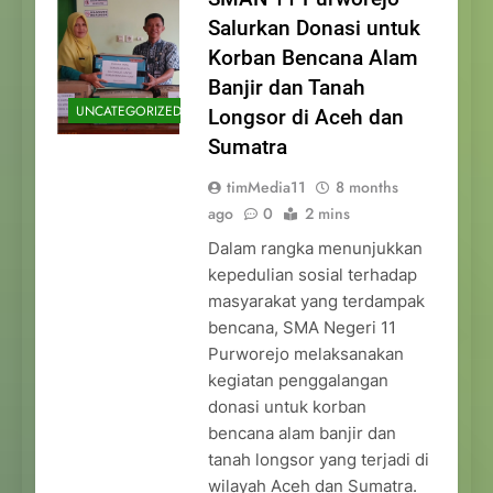
Salurkan Donasi untuk
Korban Bencana Alam
Banjir dan Tanah
UNCATEGORIZED
Longsor di Aceh dan
Sumatra
timMedia11
8 months
ago
0
2 mins
Dalam rangka menunjukkan
kepedulian sosial terhadap
masyarakat yang terdampak
bencana, SMA Negeri 11
Purworejo melaksanakan
kegiatan penggalangan
donasi untuk korban
bencana alam banjir dan
tanah longsor yang terjadi di
wilayah Aceh dan Sumatra.