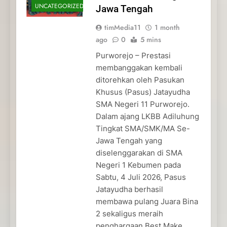
UNCATEGORIZED
Jawa Tengah
timMedia11
1 month
ago
0
5 mins
Purworejo – Prestasi
membanggakan kembali
ditorehkan oleh Pasukan
Khusus (Pasus) Jatayudha
SMA Negeri 11 Purworejo.
Dalam ajang LKBB Adiluhung
Tingkat SMA/SMK/MA Se-
Jawa Tengah yang
diselenggarakan di SMA
Negeri 1 Kebumen pada
Sabtu, 4 Juli 2026, Pasus
Jatayudha berhasil
membawa pulang Juara Bina
2 sekaligus meraih
penghargaan Best Make