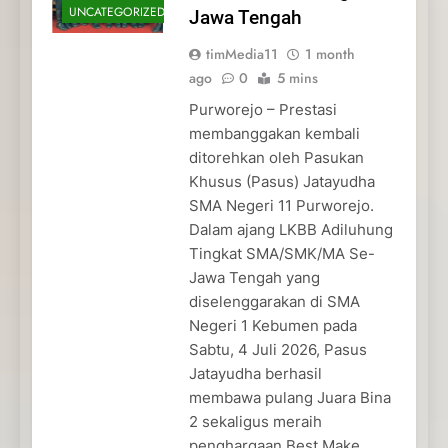
UNCATEGORIZED
Jawa Tengah
timMedia11
1 month
ago
0
5 mins
Purworejo – Prestasi
membanggakan kembali
ditorehkan oleh Pasukan
Khusus (Pasus) Jatayudha
SMA Negeri 11 Purworejo.
Dalam ajang LKBB Adiluhung
Tingkat SMA/SMK/MA Se-
Jawa Tengah yang
diselenggarakan di SMA
Negeri 1 Kebumen pada
Sabtu, 4 Juli 2026, Pasus
Jatayudha berhasil
membawa pulang Juara Bina
2 sekaligus meraih
penghargaan Best Make