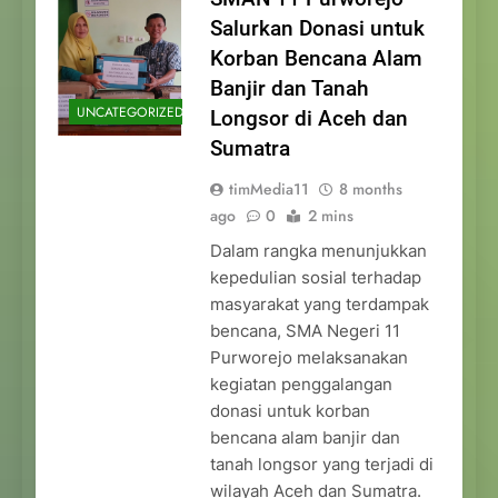
Salurkan Donasi untuk
Korban Bencana Alam
Banjir dan Tanah
UNCATEGORIZED
Longsor di Aceh dan
Sumatra
timMedia11
8 months
ago
0
2 mins
Dalam rangka menunjukkan
kepedulian sosial terhadap
masyarakat yang terdampak
bencana, SMA Negeri 11
Purworejo melaksanakan
kegiatan penggalangan
donasi untuk korban
bencana alam banjir dan
tanah longsor yang terjadi di
wilayah Aceh dan Sumatra.