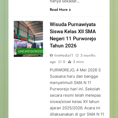
hanya sekadar…
Read More
Wisuda Purnawiyata
Siswa Kelas XII SMA
Negeri 11 Purworejo
Tahun 2026
UNCATEGORIZED
timMedia11
3 months
ago
0
3 mins
PURWOREJO, 4 Mei 2026 S
Suasana haru dan bangga
menyelimuti SMA N 11
Purworejo hari ini. Sekolah
secara resmi telah melepas
siswa/siswi kelas XII tahun
ajaran 2025/2026. Acara ini
dilaksanakan di gor SMA N 11