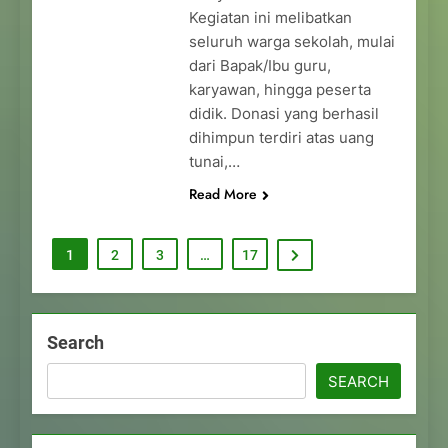
Kegiatan ini melibatkan
seluruh warga sekolah, mulai
dari Bapak/Ibu guru,
karyawan, hingga peserta
didik. Donasi yang berhasil
dihimpun terdiri atas uang
tunai,…
Read More
1
2
3
…
17
Search
SEARCH