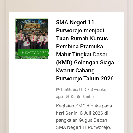
Membentuk Jiwa
Membentuk Jiwa Kepemimpinan,
Membangun Disiplin, Kekompakan, dan
Kwartir Cabang Purworejo Tahun 2026
Kepemimpinan, Disiplin,
Disiplin, dan Pengabdian Generasi
Kepedulian
dan Pengabdian Generasi
Pramuka
SMA Negeri 11
Pramuka
Purworejo menjadi
Tuan Rumah Kursus
Pembina Pramuka
UNCATEGORIZED
Mahir Tingkat Dasar
(KMD) Golongan Siaga
Kwartir Cabang
Purworejo Tahun 2026
timMedia11
3 weeks
ago
0
3 mins
Kegiatan KMD dibuka pada
hari Senin, 6 Juli 2026 di
pangkalan Gugus Depan
SMA Negeri 11 Purworejo,