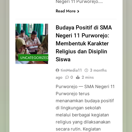
Negeri 11 Purworejo….
Read More
Budaya Positif di SMA
Negeri 11 Purworejo:
Membentuk Karakter
Religius dan Disiplin
UNCATEGORIZED
Siswa
timMedia11
3 months
ago
0
2 mins
Purworejo — SMA Negeri 11
Purworejo terus
menanamkan budaya positif
di lingkungan sekolah
melalui berbagai kegiatan
religius yang dilaksanakan
secara rutin. Kegiatan