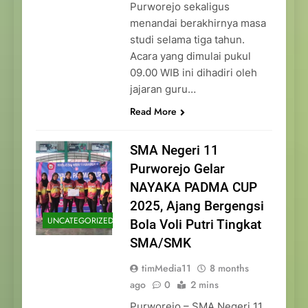
Purworejo sekaligus
menandai berakhirnya masa
studi selama tiga tahun.
Acara yang dimulai pukul
09.00 WIB ini dihadiri oleh
jajaran guru…
Read More
SMA Negeri 11
Purworejo Gelar
NAYAKA PADMA CUP
2025, Ajang Bergengsi
UNCATEGORIZED
Bola Voli Putri Tingkat
SMA/SMK
timMedia11
8 months
ago
0
2 mins
Purworejo – SMA Negeri 11