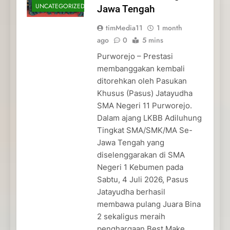
UNCATEGORIZED
Jawa Tengah
timMedia11
1 month
ago
0
5 mins
Purworejo – Prestasi
membanggakan kembali
ditorehkan oleh Pasukan
Khusus (Pasus) Jatayudha
SMA Negeri 11 Purworejo.
Dalam ajang LKBB Adiluhung
Tingkat SMA/SMK/MA Se-
Jawa Tengah yang
diselenggarakan di SMA
Negeri 1 Kebumen pada
Sabtu, 4 Juli 2026, Pasus
Jatayudha berhasil
membawa pulang Juara Bina
2 sekaligus meraih
penghargaan Best Make