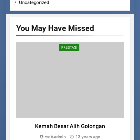
Uncategorized
You May Have
Missed
PRESTASI
Kemah Besar Alih Golongan
P
web.admin
13 years ago