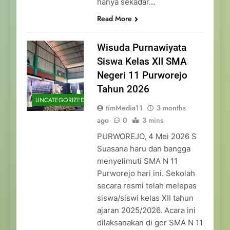
hanya sekadar…
Read More
Wisuda Purnawiyata
Siswa Kelas XII SMA
Negeri 11 Purworejo
Tahun 2026
UNCATEGORIZED
timMedia11
3 months
ago
0
3 mins
PURWOREJO, 4 Mei 2026 S
Suasana haru dan bangga
menyelimuti SMA N 11
Purworejo hari ini. Sekolah
secara resmi telah melepas
siswa/siswi kelas XII tahun
ajaran 2025/2026. Acara ini
dilaksanakan di gor SMA N 11