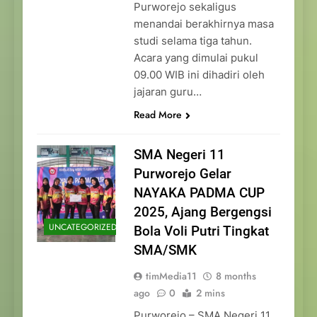
Purworejo sekaligus
menandai berakhirnya masa
studi selama tiga tahun.
Acara yang dimulai pukul
09.00 WIB ini dihadiri oleh
jajaran guru…
Read More
SMA Negeri 11
Purworejo Gelar
NAYAKA PADMA CUP
2025, Ajang Bergengsi
UNCATEGORIZED
Bola Voli Putri Tingkat
SMA/SMK
timMedia11
8 months
ago
0
2 mins
Purworejo – SMA Negeri 11