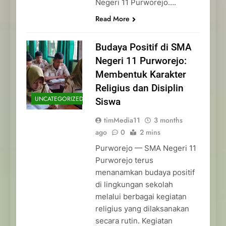
Negeri 11 Purworejo….
Read More
Budaya Positif di SMA
Negeri 11 Purworejo:
Membentuk Karakter
Religius dan Disiplin
UNCATEGORIZED
Siswa
timMedia11
3 months
ago
0
2 mins
Purworejo — SMA Negeri 11
Purworejo terus
menanamkan budaya positif
di lingkungan sekolah
melalui berbagai kegiatan
religius yang dilaksanakan
secara rutin. Kegiatan