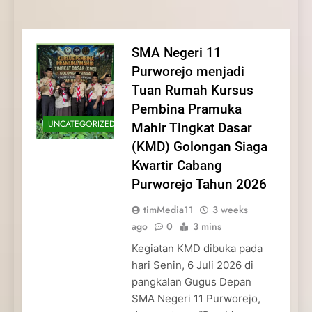
Membentuk Jiwa
Membentuk Jiwa Kepemimpinan,
Membangun Disiplin, Kekompakan, dan
Kwartir Cabang Purworejo Tahun 2026
Kepemimpinan, Disiplin,
Disiplin, dan Pengabdian Generasi
Kepedulian
dan Pengabdian Generasi
Pramuka
SMA Negeri 11
Pramuka
Purworejo menjadi
Tuan Rumah Kursus
Pembina Pramuka
UNCATEGORIZED
Mahir Tingkat Dasar
(KMD) Golongan Siaga
Kwartir Cabang
Purworejo Tahun 2026
timMedia11
3 weeks
ago
0
3 mins
Kegiatan KMD dibuka pada
hari Senin, 6 Juli 2026 di
pangkalan Gugus Depan
SMA Negeri 11 Purworejo,