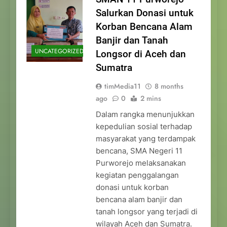
Salurkan Donasi untuk
Korban Bencana Alam
Banjir dan Tanah
UNCATEGORIZED
Longsor di Aceh dan
Sumatra
timMedia11
8 months
ago
0
2 mins
Dalam rangka menunjukkan
kepedulian sosial terhadap
masyarakat yang terdampak
bencana, SMA Negeri 11
Purworejo melaksanakan
kegiatan penggalangan
donasi untuk korban
bencana alam banjir dan
tanah longsor yang terjadi di
wilayah Aceh dan Sumatra.