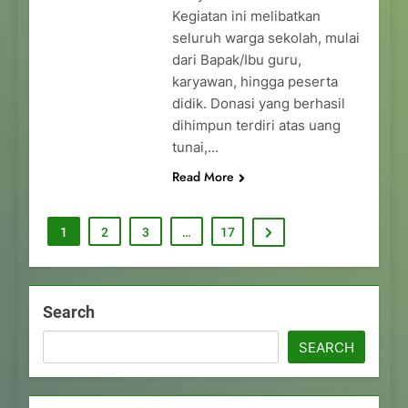
Kegiatan ini melibatkan
seluruh warga sekolah, mulai
dari Bapak/Ibu guru,
karyawan, hingga peserta
didik. Donasi yang berhasil
dihimpun terdiri atas uang
tunai,…
Read More
1
2
3
…
17
Search
SEARCH