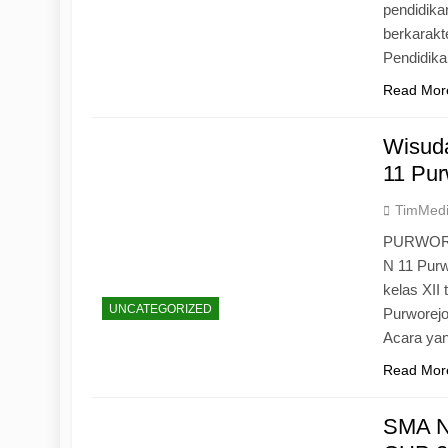
pendidika
berkarak
Pendidik
Read Mor
Wisuda
11 Pur
TimMed
PURWOREJ
N 11 Purw
kelas XII
UNCATEGORIZED
Purworejo
Acara yan
Read Mor
SMA N