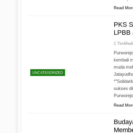
Read Mor
PKS S
LPBB 
TimMed
Purworejo
kembali 
muda mela
UNCATEGORIZED
Jatayudh
*”Solidar
sukses di
Purworej
Read Mor
Budaya
Memben