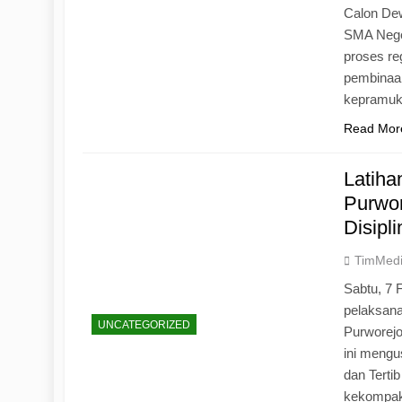
Calon Dew
SMA Neger
proses r
pembinaan
kepramu
Read Mor
Latih
Purwo
Disipl
TimMed
Sabtu, 7 
pelaksan
UNCATEGORIZED
Purworej
ini mengu
dan Tertib
kekompak