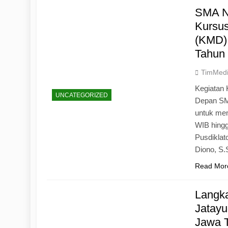
SMA N
Kursu
(KMD)
Tahun
TimMed
Kegiatan 
UNCATEGORIZED
Depan SM
untuk mem
WIB hingg
Pusdiklat
Diono, S
Read Mor
Langk
Jatayu
Jawa 