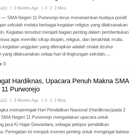
ia11
3 Months Ago
0
2 Mins
o — SMA Negeri 11 Purworejo terus menanamkan budaya positif
ngan sekolah melalui berbagai kegiatan religius yang dilaksanakan
tin. Kegiatan tersebut menjadi bagian penting dalam pembentukan
iswa agar memiliki sikap disiplin, religius, dan berakhlak mulia.
u kegiatan unggulan yang diterapkan adalah shalat dzuhur
 yang dilaksanakan setiap hari di lingkungan sekolah….
e
gat Hardiknas, Upacara Penuh Makna SMA
 11 Purworejo
ia11
3 Months Ago
0
2 Mins
gka memperingati Hari Pendidikan Nasional (Hardiknas)pada 2
, SMA Negeri 11 Purworejo mengadakan upacara untuk
 jasa Ki Hajar Dewantara, sebagai pelopor pendidikan
ia. Peringatan ini menjadi momen penting untuk mengingat bahwa