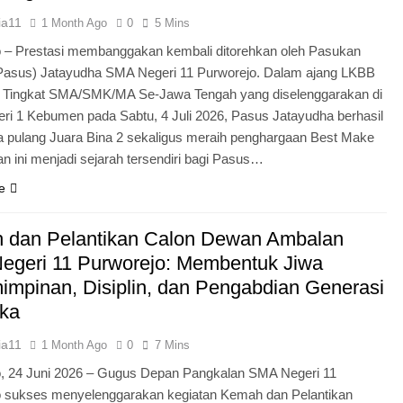
ia11
1 Month Ago
0
5 Mins
 – Prestasi membanggakan kembali ditorehkan oleh Pasukan
Pasus) Jatayudha SMA Negeri 11 Purworejo. Dalam ajang LKBB
g Tingkat SMA/SMK/MA Se-Jawa Tengah yang diselenggarakan di
i 1 Kebumen pada Sabtu, 4 Juli 2026, Pasus Jatayudha berhasil
pulang Juara Bina 2 sekaligus meraih penghargaan Best Make
n ini menjadi sejarah tersendiri bagi Pasus…
e
 dan Pelantikan Calon Dewan Ambalan
egeri 11 Purworejo: Membentuk Jiwa
mpinan, Disiplin, dan Pengabdian Generasi
ka
ia11
1 Month Ago
0
7 Mins
o, 24 Juni 2026 – Gugus Depan Pangkalan SMA Negeri 11
o sukses menyelenggarakan kegiatan Kemah dan Pelantikan