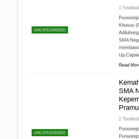
TimMed
Purworejo
Khusus (
UNCATEGORIZED
Adiluhun
SMA Neger
membawa 
Up.Capaia
Read Mor
Kemah
SMA N
Kepemi
Pramu
TimMed
Purworej
UNCATEGORIZED
Purworej