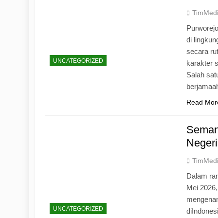
TimMed
Purworej
di lingku
secara ru
UNCATEGORIZED
karakter s
Salah sat
berjamaah
Read Mor
Seman
Negeri
TimMed
Dalam ran
Mei 2026
mengenang
UNCATEGORIZED
diIndones