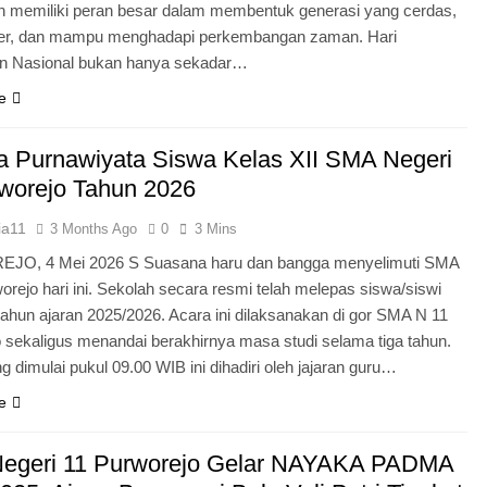
n memiliki peran besar dalam membentuk generasi yang cerdas,
ter, dan mampu menghadapi perkembangan zaman. Hari
an Nasional bukan hanya sekadar…
e
 Purnawiyata Siswa Kelas XII SMA Negeri
worejo Tahun 2026
ia11
3 Months Ago
0
3 Mins
O, 4 Mei 2026 S Suasana haru dan bangga menyelimuti SMA
orejo hari ini. Sekolah secara resmi telah melepas siswa/siswi
 tahun ajaran 2025/2026. Acara ini dilaksanakan di gor SMA N 11
 sekaligus menandai berakhirnya masa studi selama tiga tahun.
g dimulai pukul 09.00 WIB ini dihadiri oleh jajaran guru…
e
egeri 11 Purworejo Gelar NAYAKA PADMA