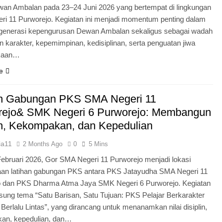
an Ambalan pada 23–24 Juni 2026 yang bertempat di lingkungan
i 11 Purworejo. Kegiatan ini menjadi momentum penting dalam
egenerasi kepengurusan Dewan Ambalan sekaligus sebagai wadah
 karakter, kepemimpinan, kedisiplinan, serta penguatan jiwa
kaan…
e
an Gabungan PKS SMA Negeri 11
rejo& SMK Negeri 6 Purworejo: Membangun
in, Kekompakan, dan Kepedulian
ia11
2 Months Ago
0
5 Mins
Februari 2026, Gor SMA Negeri 11 Purworejo menjadi lokasi
aan latihan gabungan PKS antara PKS Jatayudha SMA Negeri 11
o dan PKS Dharma Atma Jaya SMK Negeri 6 Purworejo. Kegiatan
sung tema “Satu Barisan, Satu Tujuan: PKS Pelajar Berkarakter
 Berlalu Lintas”, yang dirancang untuk menanamkan nilai disiplin,
an, kepedulian, dan…