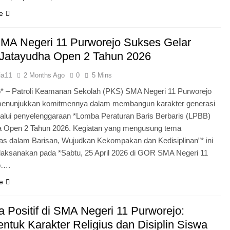
e
MA Negeri 11 Purworejo Sukses Gelar
Jatayudha Open 2 Tahun 2026
ia11
2 Months Ago
0
5 Mins
* – Patroli Keamanan Sekolah (PKS) SMA Negeri 11 Purworejo
menunjukkan komitmennya dalam membangun karakter generasi
lui penyelenggaraan *Lomba Peraturan Baris Berbaris (LPBB)
a Open 2 Tahun 2026. Kegiatan yang mengusung tema
itas dalam Barisan, Wujudkan Kekompakan dan Kedisiplinan”* ini
laksanakan pada *Sabtu, 25 April 2026 di GOR SMA Negeri 11
o….
e
 Positif di SMA Negeri 11 Purworejo:
tuk Karakter Religius dan Disiplin Siswa