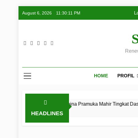
Skip
August 6, 2026
11:30:12 PM
L
to
content
Renew
L
HOME
PROFIL
mah Kursus Pembina Pramuka Mahir Tingkat Dasar (KMD) Golo
HEADLINES