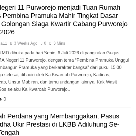
Pengabdian Generasi P
egeri 11 Purworejo menjadi Tuan Rumah
s Pembina Pramuka Mahir Tingkat Dasar
 Golongan Siaga Kwartir Cabang Purworejo
 2026
ia11
3 Weeks Ago
0
3 Mins
KMD dibuka pada hari Senin, 6 Juli 2026 di pangkalan Gugus
A Negeri 11 Purworejo, dengan tema “Pembina Pramuka Unggul
bangun Pramuka yang berkarakter bangsa” dari pukul 15.00
a selesai, dihadiri oleh Ka Kwarcab Purworejo, Kadinas,
cab, Unsur Mabiran, dan tamu undangan lainnya. Kak Wasit
.Sos selaku Ka Kwarcab Purworejo…
e
ah Perdana yang Membanggakan, Pasus
dha Ukir Prestasi di LKBB Adiluhung Se-
Tengah