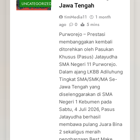
UNCATEGORIZED
Jawa Tengah
timMedia11
1 month
ago
0
5 mins
Purworejo – Prestasi
membanggakan kembali
ditorehkan oleh Pasukan
Khusus (Pasus) Jatayudha
SMA Negeri 11 Purworejo.
Dalam ajang LKBB Adiluhung
Tingkat SMA/SMK/MA Se-
Jawa Tengah yang
diselenggarakan di SMA
Negeri 1 Kebumen pada
Sabtu, 4 Juli 2026, Pasus
Jatayudha berhasil
membawa pulang Juara Bina
2 sekaligus meraih
penghargaan Best Make