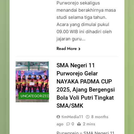
Purworejo sekaligus
menandai berakhirnya masa
studi selama tiga tahun.
Acara yang dimulai pukul
09.00 WIB ini dihadiri oleh
jajaran guru…
Read More
SMA Negeri 11
Purworejo Gelar
NAYAKA PADMA CUP
2025, Ajang Bergengsi
UNCATEGORIZED
Bola Voli Putri Tingkat
SMA/SMK
timMedia11
8 months
ago
0
2 mins
Purworejo – SMA Negeri 11