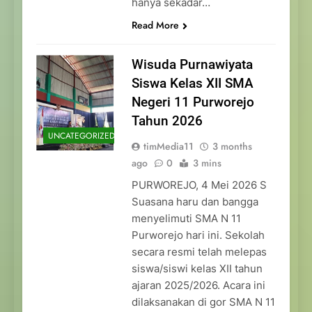
hanya sekadar…
Read More
Wisuda Purnawiyata
Siswa Kelas XII SMA
Negeri 11 Purworejo
Tahun 2026
UNCATEGORIZED
timMedia11
3 months
ago
0
3 mins
PURWOREJO, 4 Mei 2026 S
Suasana haru dan bangga
menyelimuti SMA N 11
Purworejo hari ini. Sekolah
secara resmi telah melepas
siswa/siswi kelas XII tahun
ajaran 2025/2026. Acara ini
dilaksanakan di gor SMA N 11