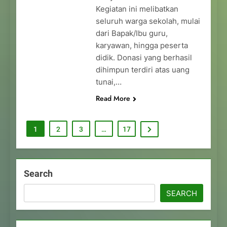
Kegiatan ini melibatkan
seluruh warga sekolah, mulai
dari Bapak/Ibu guru,
karyawan, hingga peserta
didik. Donasi yang berhasil
dihimpun terdiri atas uang
tunai,…
Read More
1
2
3
…
17
Search
SEARCH