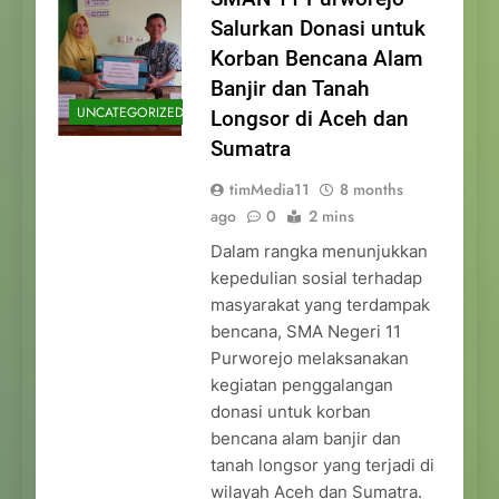
Salurkan Donasi untuk
Korban Bencana Alam
Banjir dan Tanah
UNCATEGORIZED
Longsor di Aceh dan
Sumatra
timMedia11
8 months
ago
0
2 mins
Dalam rangka menunjukkan
kepedulian sosial terhadap
masyarakat yang terdampak
bencana, SMA Negeri 11
Purworejo melaksanakan
kegiatan penggalangan
donasi untuk korban
bencana alam banjir dan
tanah longsor yang terjadi di
wilayah Aceh dan Sumatra.