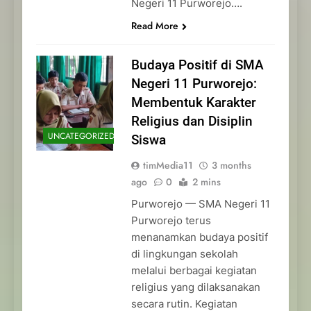
Negeri 11 Purworejo….
Read More
Budaya Positif di SMA
Negeri 11 Purworejo:
Membentuk Karakter
Religius dan Disiplin
UNCATEGORIZED
Siswa
timMedia11
3 months
ago
0
2 mins
Purworejo — SMA Negeri 11
Purworejo terus
menanamkan budaya positif
di lingkungan sekolah
melalui berbagai kegiatan
religius yang dilaksanakan
secara rutin. Kegiatan