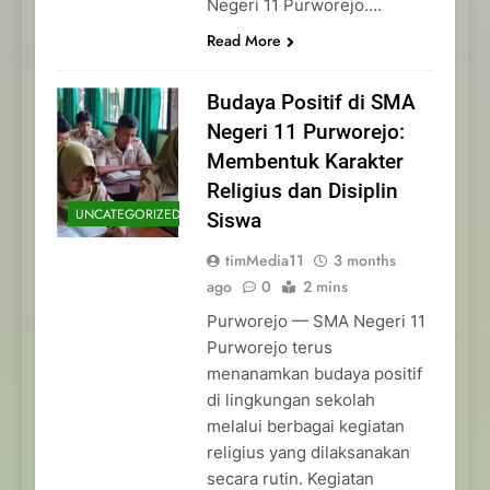
Negeri 11 Purworejo….
Read More
Budaya Positif di SMA
Negeri 11 Purworejo:
Membentuk Karakter
Religius dan Disiplin
UNCATEGORIZED
Siswa
timMedia11
3 months
ago
0
2 mins
Purworejo — SMA Negeri 11
Purworejo terus
menanamkan budaya positif
di lingkungan sekolah
melalui berbagai kegiatan
religius yang dilaksanakan
secara rutin. Kegiatan