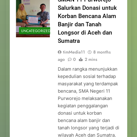
Salurkan Donasi untuk
Korban Bencana Alam
Banjir dan Tanah
UNCATEGORIZED
Longsor di Aceh dan
Sumatra
timMedia11
8 months
ago
0
2 mins
Dalam rangka menunjukkan
kepedulian sosial terhadap
masyarakat yang terdampak
bencana, SMA Negeri 11
Purworejo melaksanakan
kegiatan penggalangan
donasi untuk korban
bencana alam banjir dan
tanah longsor yang terjadi di
wilayah Aceh dan Sumatra.