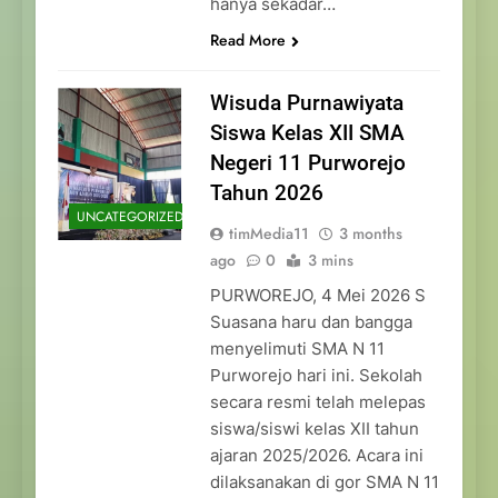
hanya sekadar…
Read More
Wisuda Purnawiyata
Siswa Kelas XII SMA
Negeri 11 Purworejo
Tahun 2026
UNCATEGORIZED
timMedia11
3 months
ago
0
3 mins
PURWOREJO, 4 Mei 2026 S
Suasana haru dan bangga
menyelimuti SMA N 11
Purworejo hari ini. Sekolah
secara resmi telah melepas
siswa/siswi kelas XII tahun
ajaran 2025/2026. Acara ini
dilaksanakan di gor SMA N 11