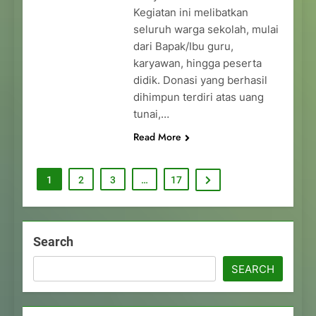
Kegiatan ini melibatkan
seluruh warga sekolah, mulai
dari Bapak/Ibu guru,
karyawan, hingga peserta
didik. Donasi yang berhasil
dihimpun terdiri atas uang
tunai,…
Read More
1
2
3
…
17
Search
SEARCH