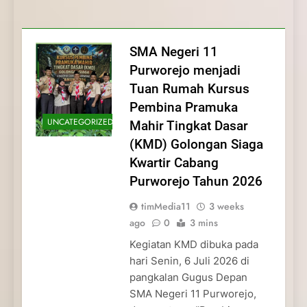
Membentuk Jiwa
Membentuk Jiwa Kepemimpinan,
Membangun Disiplin, Kekompakan, dan
Kwartir Cabang Purworejo Tahun 2026
Kepemimpinan, Disiplin,
Disiplin, dan Pengabdian Generasi
Kepedulian
dan Pengabdian Generasi
Pramuka
SMA Negeri 11
Pramuka
Purworejo menjadi
Tuan Rumah Kursus
Pembina Pramuka
UNCATEGORIZED
Mahir Tingkat Dasar
(KMD) Golongan Siaga
Kwartir Cabang
Purworejo Tahun 2026
timMedia11
3 weeks
ago
0
3 mins
Kegiatan KMD dibuka pada
hari Senin, 6 Juli 2026 di
pangkalan Gugus Depan
SMA Negeri 11 Purworejo,