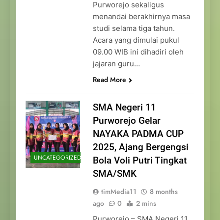
Purworejo sekaligus
menandai berakhirnya masa
studi selama tiga tahun.
Acara yang dimulai pukul
09.00 WIB ini dihadiri oleh
jajaran guru…
Read More
SMA Negeri 11
Purworejo Gelar
NAYAKA PADMA CUP
2025, Ajang Bergengsi
UNCATEGORIZED
Bola Voli Putri Tingkat
SMA/SMK
timMedia11
8 months
ago
0
2 mins
Purworejo – SMA Negeri 11