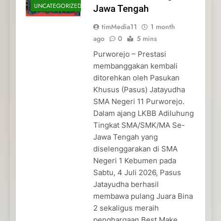
UNCATEGORIZED
Jawa Tengah
timMedia11
1 month
ago
0
5 mins
Purworejo – Prestasi
membanggakan kembali
ditorehkan oleh Pasukan
Khusus (Pasus) Jatayudha
SMA Negeri 11 Purworejo.
Dalam ajang LKBB Adiluhung
Tingkat SMA/SMK/MA Se-
Jawa Tengah yang
diselenggarakan di SMA
Negeri 1 Kebumen pada
Sabtu, 4 Juli 2026, Pasus
Jatayudha berhasil
membawa pulang Juara Bina
2 sekaligus meraih
penghargaan Best Make