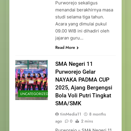
Purworejo sekaligus
menandai berakhirnya masa
studi selama tiga tahun.
Acara yang dimulai pukul
09.00 WIB ini dihadiri oleh
jajaran guru…
Read More
SMA Negeri 11
Purworejo Gelar
NAYAKA PADMA CUP
2025, Ajang Bergengsi
UNCATEGORIZED
Bola Voli Putri Tingkat
SMA/SMK
timMedia11
8 months
ago
0
2 mins
Purworejo – SMA Negeri 11