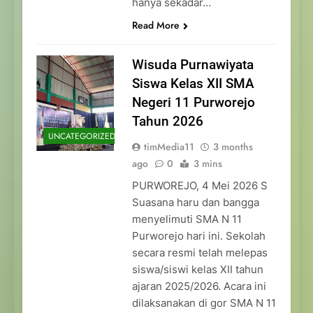
hanya sekadar…
Read More
Wisuda Purnawiyata
Siswa Kelas XII SMA
Negeri 11 Purworejo
Tahun 2026
UNCATEGORIZED
timMedia11
3 months
ago
0
3 mins
PURWOREJO, 4 Mei 2026 S
Suasana haru dan bangga
menyelimuti SMA N 11
Purworejo hari ini. Sekolah
secara resmi telah melepas
siswa/siswi kelas XII tahun
ajaran 2025/2026. Acara ini
dilaksanakan di gor SMA N 11