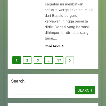
Kegiatan ini melibatkan
seluruh warga sekolah, mulai
dari Bapak/Ibu guru,
karyawan, hingga peserta
didik. Donasi yang berhasil
dihimpun terdiri atas uang
tunai,…
Read More
1
2
3
…
17
Search
SEARCH