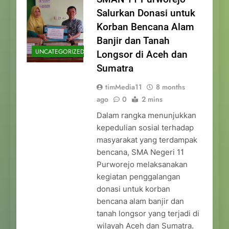
Salurkan Donasi untuk
Korban Bencana Alam
Banjir dan Tanah
UNCATEGORIZED
Longsor di Aceh dan
Sumatra
timMedia11
8 months
ago
0
2 mins
Dalam rangka menunjukkan
kepedulian sosial terhadap
masyarakat yang terdampak
bencana, SMA Negeri 11
Purworejo melaksanakan
kegiatan penggalangan
donasi untuk korban
bencana alam banjir dan
tanah longsor yang terjadi di
wilayah Aceh dan Sumatra.