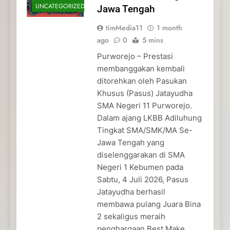
UNCATEGORIZED
Jawa Tengah
timMedia11
1 month
ago
0
5 mins
Purworejo – Prestasi
membanggakan kembali
ditorehkan oleh Pasukan
Khusus (Pasus) Jatayudha
SMA Negeri 11 Purworejo.
Dalam ajang LKBB Adiluhung
Tingkat SMA/SMK/MA Se-
Jawa Tengah yang
diselenggarakan di SMA
Negeri 1 Kebumen pada
Sabtu, 4 Juli 2026, Pasus
Jatayudha berhasil
membawa pulang Juara Bina
2 sekaligus meraih
penghargaan Best Make