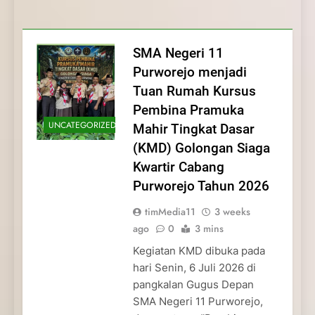
Membentuk Jiwa
Membentuk Jiwa Kepemimpinan,
Membangun Disiplin, Kekompakan, dan
Kwartir Cabang Purworejo Tahun 2026
Kepemimpinan, Disiplin,
Disiplin, dan Pengabdian Generasi
Kepedulian
dan Pengabdian Generasi
Pramuka
SMA Negeri 11
Pramuka
Purworejo menjadi
Tuan Rumah Kursus
Pembina Pramuka
UNCATEGORIZED
Mahir Tingkat Dasar
(KMD) Golongan Siaga
Kwartir Cabang
Purworejo Tahun 2026
timMedia11
3 weeks
ago
0
3 mins
Kegiatan KMD dibuka pada
hari Senin, 6 Juli 2026 di
pangkalan Gugus Depan
SMA Negeri 11 Purworejo,