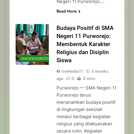
Negeri 11 Purworejo….
Read More
Budaya Positif di SMA
Negeri 11 Purworejo:
Membentuk Karakter
Religius dan Disiplin
UNCATEGORIZED
Siswa
timMedia11
3 months
ago
0
2 mins
Purworejo — SMA Negeri 11
Purworejo terus
menanamkan budaya positif
di lingkungan sekolah
melalui berbagai kegiatan
religius yang dilaksanakan
secara rutin. Kegiatan