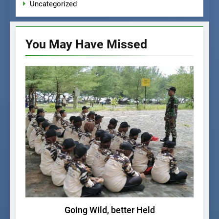
Uncategorized
You May Have
Missed
KEGIATAN SISWA
Going Wild, better Held
La