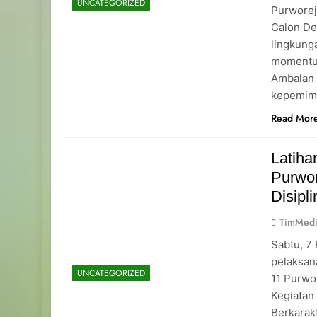
UNCATEGORIZED
Purworej
Calon De
lingkung
momentu
Ambalan 
kepemimp
Read Mor
Latih
Purwo
Disipl
TimMedi
Sabtu, 7
pelaksan
UNCATEGORIZED
11 Purwo
Kegiatan
Berkarakt