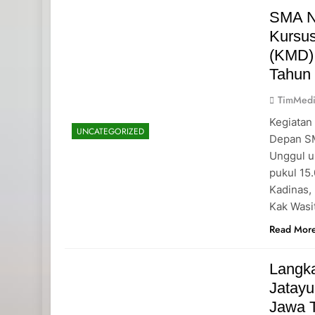
SMA N
Kursu
(KMD)
Tahun
TimMedi
Kegiatan
UNCATEGORIZED
Depan SM
Unggul u
pukul 15
Kadinas,
Kak Wasi
Read Mor
Langk
Jatayu
Jawa 