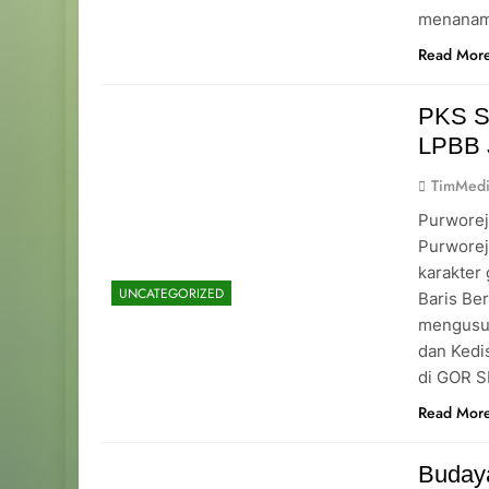
menanamk
Read Mor
PKS S
LPBB 
TimMedi
Purworej
Purwore
karakter
UNCATEGORIZED
Baris Be
mengusun
dan Kedis
di GOR S
Read Mor
Budaya