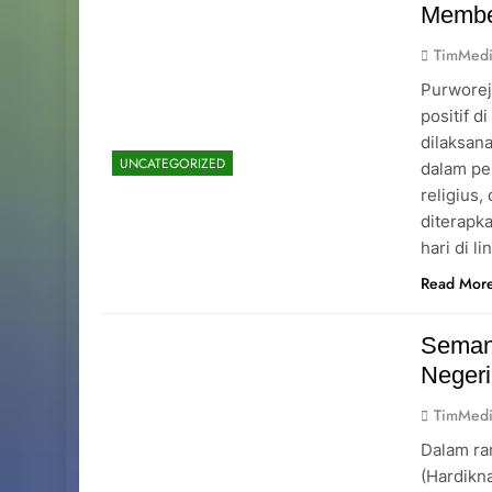
Memben
TimMedi
Purworej
positif d
dilaksan
UNCATEGORIZED
dalam pe
religius,
diterapk
hari di 
Read Mor
Seman
Negeri
TimMedi
Dalam ra
(Hardikn