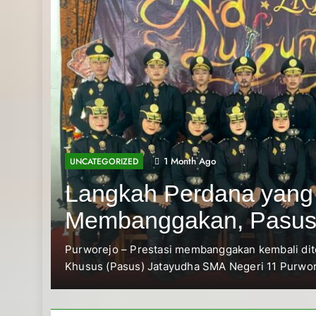
1 Month Ago
UNCATEGORIZED
Langkah Perdana yang
Membanggakan, Pasus
Jatayudha Ukir Prestasi d
Purworejo – Prestasi membanggakan kembali ditorehkan
Khusus (Pasus) Jatayudha SMA Negeri 11 Purworejo….
Adiluhung Se-Jawa Tenga