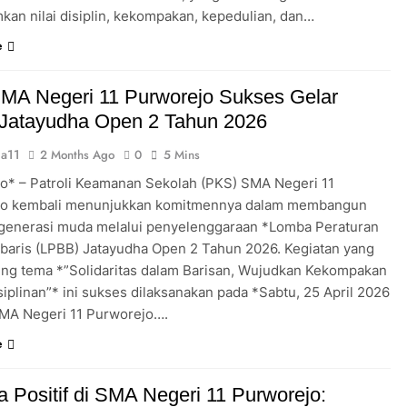
an nilai disiplin, kekompakan, kepedulian, dan…
e
MA Negeri 11 Purworejo Sukses Gelar
Jatayudha Open 2 Tahun 2026
a11
2 Months Ago
0
5 Mins
o* – Patroli Keamanan Sekolah (PKS) SMA Negeri 11
jo kembali menunjukkan komitmennya dalam membangun
 generasi muda melalui penyelenggaraan *Lomba Peraturan
rbaris (LPBB) Jatayudha Open 2 Tahun 2026. Kegiatan yang
g tema *”Solidaritas dalam Barisan, Wujudkan Kekompakan
iplinan”* ini sukses dilaksanakan pada *Sabtu, 25 April 2026
MA Negeri 11 Purworejo….
e
 Positif di SMA Negeri 11 Purworejo: