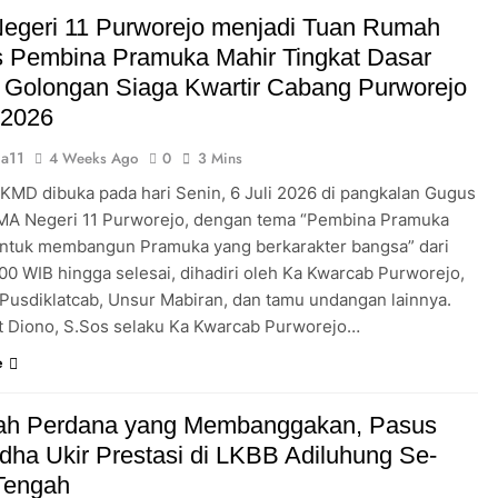
Pengabdian Generasi P
egeri 11 Purworejo menjadi Tuan Rumah
s Pembina Pramuka Mahir Tingkat Dasar
 Golongan Siaga Kwartir Cabang Purworejo
 2026
a11
4 Weeks Ago
0
3 Mins
 KMD dibuka pada hari Senin, 6 Juli 2026 di pangkalan Gugus
A Negeri 11 Purworejo, dengan tema “Pembina Pramuka
ntuk membangun Pramuka yang berkarakter bangsa” dari
.00 WIB hingga selesai, dihadiri oleh Ka Kwarcab Purworejo,
 Pusdiklatcab, Unsur Mabiran, dan tamu undangan lainnya.
t Diono, S.Sos selaku Ka Kwarcab Purworejo…
e
ah Perdana yang Membanggakan, Pasus
dha Ukir Prestasi di LKBB Adiluhung Se-
Tengah