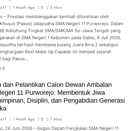
a11
1 Month Ago
0
5 Mins
o – Prestasi membanggakan kembali ditorehkan oleh
Khusus (Pasus) Jatayudha SMA Negeri 11 Purworejo. Dalam
KBB Adiluhung Tingkat SMA/SMK/MA Se-Jawa Tengah yang
garakan di SMA Negeri 1 Kebumen pada Sabtu, 4 Juli 2026,
tayudha berhasil membawa pulang Juara Bina 2 sekaligus
enghargaan Best Make Up.Capaian ini menjadi sejarah
ri bagi Pasus…
e
 dan Pelantikan Calon Dewan Ambalan
egeri 11 Purworejo: Membentuk Jiwa
mpinan, Disiplin, dan Pengabdian Generasi
ka
a11
1 Month Ago
0
7 Mins
o, 24 Juni 2026 – Gugus Depan Pangkalan SMA Negeri 11