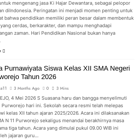
untuk mengenang jasa Ki Hajar Dewantara, sebagai pelopor
an diIndonesia. Peringatan ini menjadi momen penting untuk
t bahwa pendidikan memiliki peran besar dalam membentuk
 yang cerdas, berkarakter, dan mampu menghadapi
ngan zaman. Hari Pendidikan Nasional bukan hanya
…
e
 Purnawiyata Siswa Kelas XII SMA Negeri
worejo Tahun 2026
a11
3 Months Ago
0
3 Mins
O, 4 Mei 2026 S Suasana haru dan bangga menyelimuti
 Purworejo hari ini. Sekolah secara resmi telah melepas
wi kelas XII tahun ajaran 2025/2026. Acara ini dilaksanakan
MA N 11 Purworejo sekaligus menandai berakhirnya masa
ama tiga tahun. Acara yang dimulai pukul 09.00 WIB ini
oleh jajaran guru…