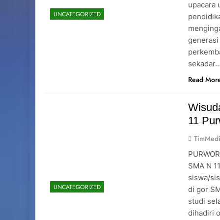
upacara 
UNCATEGORIZED
pendidik
menginga
generasi
perkemba
sekadar
Read Mor
Wisuda
11 Pur
TimMedi
PURWOREJ
SMA N 11
siswa/sis
UNCATEGORIZED
di gor S
studi sel
dihadiri 