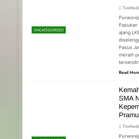
TimMedi
Purworej
Pasukan 
UNCATEGORIZED
ajang L
diseleng
Pasus Ja
meraih p
tersendi
Read Mor
Kemah
SMA N
Kepemi
Pramu
TimMedi
Purworej