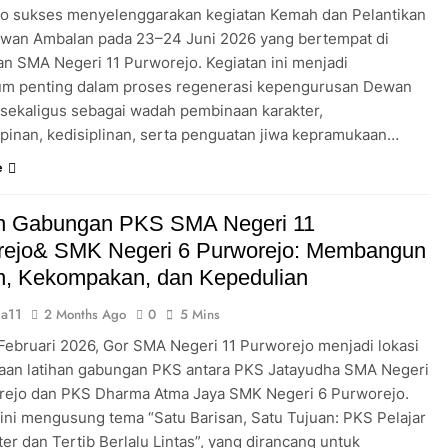
o sukses menyelenggarakan kegiatan Kemah dan Pelantikan
wan Ambalan pada 23–24 Juni 2026 yang bertempat di
an SMA Negeri 11 Purworejo. Kegiatan ini menjadi
m penting dalam proses regenerasi kepengurusan Dewan
sekaligus sebagai wadah pembinaan karakter,
inan, kedisiplinan, serta penguatan jiwa kepramukaan…
e
an Gabungan PKS SMA Negeri 11
rejo& SMK Negeri 6 Purworejo: Membangun
in, Kekompakan, dan Kepedulian
a11
2 Months Ago
0
5 Mins
 Februari 2026, Gor SMA Negeri 11 Purworejo menjadi lokasi
aan latihan gabungan PKS antara PKS Jatayudha SMA Negeri
rejo dan PKS Dharma Atma Jaya SMK Negeri 6 Purworejo.
 ini mengusung tema “Satu Barisan, Satu Tujuan: PKS Pelajar
er dan Tertib Berlalu Lintas”, yang dirancang untuk