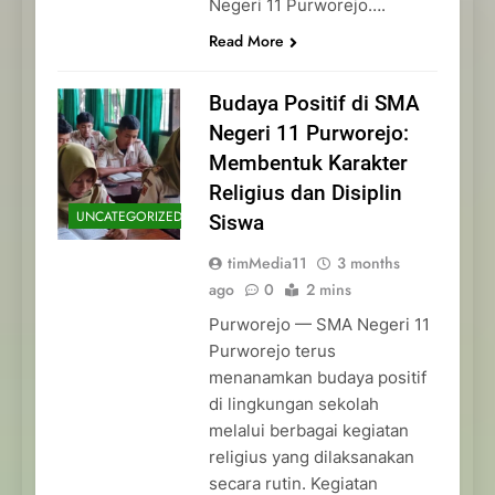
Negeri 11 Purworejo….
Read More
Budaya Positif di SMA
Negeri 11 Purworejo:
Membentuk Karakter
Religius dan Disiplin
UNCATEGORIZED
Siswa
timMedia11
3 months
ago
0
2 mins
Purworejo — SMA Negeri 11
Purworejo terus
menanamkan budaya positif
di lingkungan sekolah
melalui berbagai kegiatan
religius yang dilaksanakan
secara rutin. Kegiatan