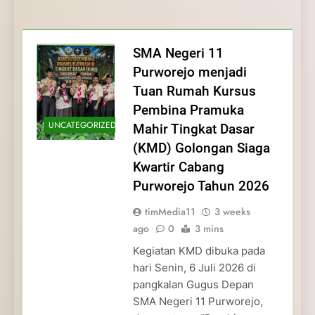
Membentuk Jiwa
Membentuk Jiwa Kepemimpinan,
Membangun Disiplin, Kekompakan, dan
Kwartir Cabang Purworejo Tahun 2026
Kepemimpinan, Disiplin,
Disiplin, dan Pengabdian Generasi
Kepedulian
dan Pengabdian Generasi
Pramuka
SMA Negeri 11
Pramuka
Purworejo menjadi
Tuan Rumah Kursus
Pembina Pramuka
UNCATEGORIZED
Mahir Tingkat Dasar
(KMD) Golongan Siaga
Kwartir Cabang
Purworejo Tahun 2026
timMedia11
3 weeks
ago
0
3 mins
Kegiatan KMD dibuka pada
hari Senin, 6 Juli 2026 di
pangkalan Gugus Depan
SMA Negeri 11 Purworejo,