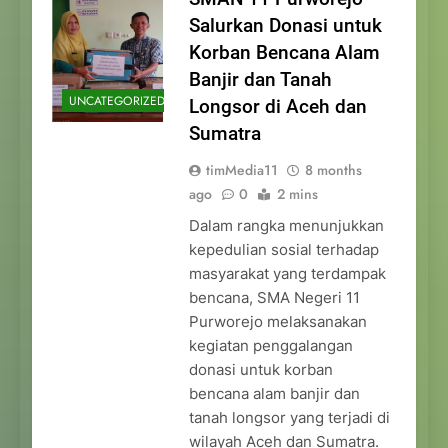
Salurkan Donasi untuk
Korban Bencana Alam
Banjir dan Tanah
UNCATEGORIZED
Longsor di Aceh dan
Sumatra
timMedia11
8 months
ago
0
2 mins
Dalam rangka menunjukkan
kepedulian sosial terhadap
masyarakat yang terdampak
bencana, SMA Negeri 11
Purworejo melaksanakan
kegiatan penggalangan
donasi untuk korban
bencana alam banjir dan
tanah longsor yang terjadi di
wilayah Aceh dan Sumatra.