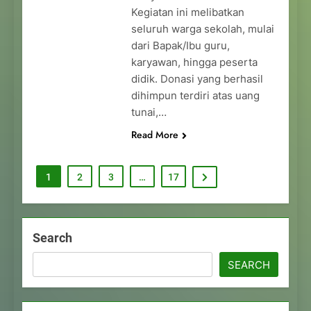
Kegiatan ini melibatkan
seluruh warga sekolah, mulai
dari Bapak/Ibu guru,
karyawan, hingga peserta
didik. Donasi yang berhasil
dihimpun terdiri atas uang
tunai,…
Read More
1
2
3
…
17
Search
SEARCH