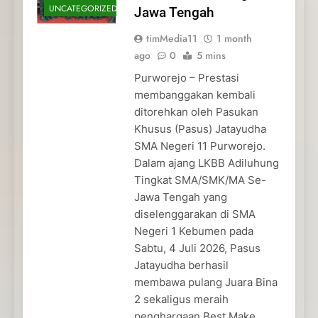
UNCATEGORIZED
Jawa Tengah
timMedia11
1 month
ago
0
5 mins
Purworejo – Prestasi
membanggakan kembali
ditorehkan oleh Pasukan
Khusus (Pasus) Jatayudha
SMA Negeri 11 Purworejo.
Dalam ajang LKBB Adiluhung
Tingkat SMA/SMK/MA Se-
Jawa Tengah yang
diselenggarakan di SMA
Negeri 1 Kebumen pada
Sabtu, 4 Juli 2026, Pasus
Jatayudha berhasil
membawa pulang Juara Bina
2 sekaligus meraih
penghargaan Best Make