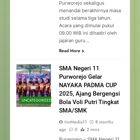
Purworejo sekaligus
menandai berakhirnya masa
studi selama tiga tahun.
Acara yang dimulai pukul
09.00 WIB ini dihadiri oleh
jajaran guru…
Read More
SMA Negeri 11
Purworejo Gelar
NAYAKA PADMA CUP
2025, Ajang Bergengsi
UNCATEGORIZED
Bola Voli Putri Tingkat
SMA/SMK
timMedia11
8 months
ago
0
2 mins
Purworejo – SMA Negeri 11