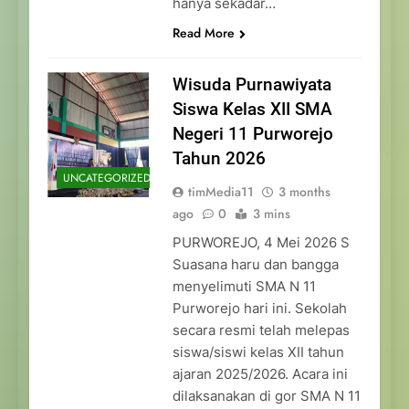
hanya sekadar…
Read More
Wisuda Purnawiyata
Siswa Kelas XII SMA
Negeri 11 Purworejo
Tahun 2026
UNCATEGORIZED
timMedia11
3 months
ago
0
3 mins
PURWOREJO, 4 Mei 2026 S
Suasana haru dan bangga
menyelimuti SMA N 11
Purworejo hari ini. Sekolah
secara resmi telah melepas
siswa/siswi kelas XII tahun
ajaran 2025/2026. Acara ini
dilaksanakan di gor SMA N 11