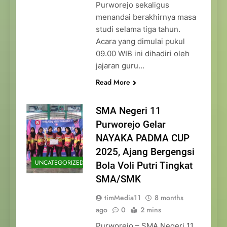
Purworejo sekaligus
menandai berakhirnya masa
studi selama tiga tahun.
Acara yang dimulai pukul
09.00 WIB ini dihadiri oleh
jajaran guru…
Read More
SMA Negeri 11
Purworejo Gelar
NAYAKA PADMA CUP
2025, Ajang Bergengsi
UNCATEGORIZED
Bola Voli Putri Tingkat
SMA/SMK
timMedia11
8 months
ago
0
2 mins
Purworejo – SMA Negeri 11