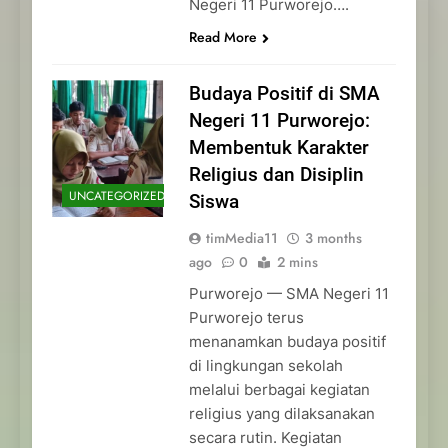
Negeri 11 Purworejo….
Read More
Budaya Positif di SMA
Negeri 11 Purworejo:
Membentuk Karakter
Religius dan Disiplin
UNCATEGORIZED
Siswa
timMedia11
3 months
ago
0
2 mins
Purworejo — SMA Negeri 11
Purworejo terus
menanamkan budaya positif
di lingkungan sekolah
melalui berbagai kegiatan
religius yang dilaksanakan
secara rutin. Kegiatan