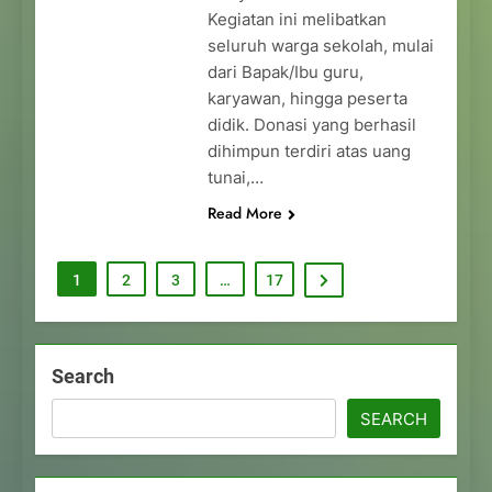
Kegiatan ini melibatkan
seluruh warga sekolah, mulai
dari Bapak/Ibu guru,
karyawan, hingga peserta
didik. Donasi yang berhasil
dihimpun terdiri atas uang
tunai,…
Read More
1
2
3
…
17
Search
SEARCH