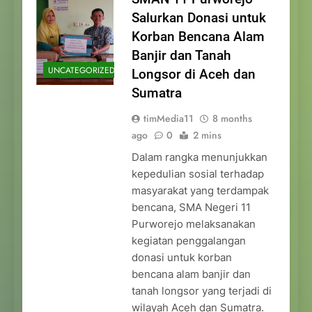
Salurkan Donasi untuk
Korban Bencana Alam
Banjir dan Tanah
UNCATEGORIZED
Longsor di Aceh dan
Sumatra
timMedia11
8 months
ago
0
2 mins
Dalam rangka menunjukkan
kepedulian sosial terhadap
masyarakat yang terdampak
bencana, SMA Negeri 11
Purworejo melaksanakan
kegiatan penggalangan
donasi untuk korban
bencana alam banjir dan
tanah longsor yang terjadi di
wilayah Aceh dan Sumatra.