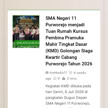
Membentuk Jiwa
Membentuk Jiwa Kepemimpinan,
Membangun Disiplin, Kekompakan, dan
Kwartir Cabang Purworejo Tahun 2026
Kepemimpinan, Disiplin,
Disiplin, dan Pengabdian Generasi
Kepedulian
dan Pengabdian Generasi
Pramuka
SMA Negeri 11
Pramuka
Purworejo menjadi
Tuan Rumah Kursus
Pembina Pramuka
UNCATEGORIZED
Mahir Tingkat Dasar
(KMD) Golongan Siaga
Kwartir Cabang
Purworejo Tahun 2026
timMedia11
4 weeks
ago
0
3 mins
Kegiatan KMD dibuka pada
hari Senin, 6 Juli 2026 di
pangkalan Gugus Depan
SMA Negeri 11 Purworejo,