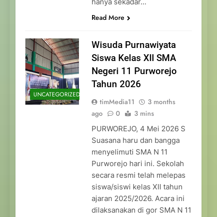
hanya sekadar…
Read More
Wisuda Purnawiyata
Siswa Kelas XII SMA
Negeri 11 Purworejo
Tahun 2026
UNCATEGORIZED
timMedia11
3 months
ago
0
3 mins
PURWOREJO, 4 Mei 2026 S
Suasana haru dan bangga
menyelimuti SMA N 11
Purworejo hari ini. Sekolah
secara resmi telah melepas
siswa/siswi kelas XII tahun
ajaran 2025/2026. Acara ini
dilaksanakan di gor SMA N 11