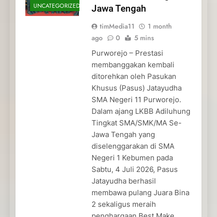
UNCATEGORIZED
Jawa Tengah
timMedia11
1 month
ago
0
5 mins
Purworejo – Prestasi
membanggakan kembali
ditorehkan oleh Pasukan
Khusus (Pasus) Jatayudha
SMA Negeri 11 Purworejo.
Dalam ajang LKBB Adiluhung
Tingkat SMA/SMK/MA Se-
Jawa Tengah yang
diselenggarakan di SMA
Negeri 1 Kebumen pada
Sabtu, 4 Juli 2026, Pasus
Jatayudha berhasil
membawa pulang Juara Bina
2 sekaligus meraih
penghargaan Best Make