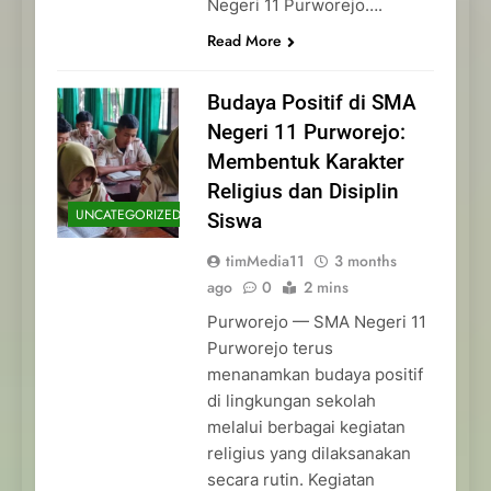
Negeri 11 Purworejo….
Read More
Budaya Positif di SMA
Negeri 11 Purworejo:
Membentuk Karakter
Religius dan Disiplin
UNCATEGORIZED
Siswa
timMedia11
3 months
ago
0
2 mins
Purworejo — SMA Negeri 11
Purworejo terus
menanamkan budaya positif
di lingkungan sekolah
melalui berbagai kegiatan
religius yang dilaksanakan
secara rutin. Kegiatan