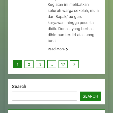
Kegiatan ini melibatkan
seluruh warga sekolah, mulai
dari Bapak/Ibu guru,
karyawan, hingga peserta
didik. Donasi yang berhasil
dihimpun terdiri atas uang
tunai,…
Read More
1
2
3
…
17
Search
SEARCH