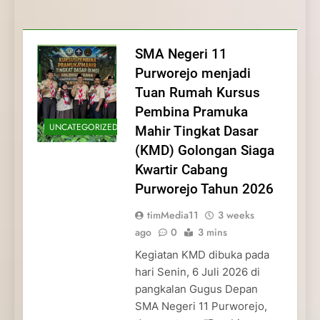
Membentuk Jiwa
Membentuk Jiwa Kepemimpinan,
Membangun Disiplin, Kekompakan, dan
Kwartir Cabang Purworejo Tahun 2026
Kepemimpinan, Disiplin,
Disiplin, dan Pengabdian Generasi
Kepedulian
dan Pengabdian Generasi
Pramuka
SMA Negeri 11
Pramuka
Purworejo menjadi
Tuan Rumah Kursus
Pembina Pramuka
UNCATEGORIZED
Mahir Tingkat Dasar
(KMD) Golongan Siaga
Kwartir Cabang
Purworejo Tahun 2026
timMedia11
3 weeks
ago
0
3 mins
Kegiatan KMD dibuka pada
hari Senin, 6 Juli 2026 di
pangkalan Gugus Depan
SMA Negeri 11 Purworejo,