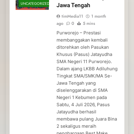
UNCATEGORIZED
Jawa Tengah
timMedia11
1 month
ago
0
5 mins
Purworejo – Prestasi
membanggakan kembali
ditorehkan oleh Pasukan
Khusus (Pasus) Jatayudha
SMA Negeri 11 Purworejo.
Dalam ajang LKBB Adiluhung
Tingkat SMA/SMK/MA Se-
Jawa Tengah yang
diselenggarakan di SMA
Negeri 1 Kebumen pada
Sabtu, 4 Juli 2026, Pasus
Jatayudha berhasil
membawa pulang Juara Bina
2 sekaligus meraih
penghargaan Best Make