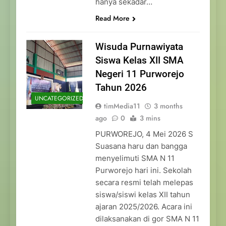
hanya sekadar…
Read More
Wisuda Purnawiyata
Siswa Kelas XII SMA
Negeri 11 Purworejo
Tahun 2026
UNCATEGORIZED
timMedia11
3 months
ago
0
3 mins
PURWOREJO, 4 Mei 2026 S
Suasana haru dan bangga
menyelimuti SMA N 11
Purworejo hari ini. Sekolah
secara resmi telah melepas
siswa/siswi kelas XII tahun
ajaran 2025/2026. Acara ini
dilaksanakan di gor SMA N 11