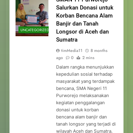
Salurkan Donasi untuk
Korban Bencana Alam
Banjir dan Tanah
UNCATEGORIZED
Longsor di Aceh dan
Sumatra
timMedia11
8 months
ago
0
2 mins
Dalam rangka menunjukkan
kepedulian sosial terhadap
masyarakat yang terdampak
bencana, SMA Negeri 11
Purworejo melaksanakan
kegiatan penggalangan
donasi untuk korban
bencana alam banjir dan
tanah longsor yang terjadi di
wilayah Aceh dan Sumatra.