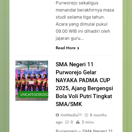
Purworejo sekaligus
menandai berakhirnya masa
studi selama tiga tahun.
Acara yang dimulai pukul
09.00 WIB ini dihadiri oleh
jajaran guru…
Read More
SMA Negeri 11
Purworejo Gelar
NAYAKA PADMA CUP
2025, Ajang Bergengsi
UNCATEGORIZED
Bola Voli Putri Tingkat
SMA/SMK
timMedia11
8 months
ago
0
2 mins
Purworejo – SMA Negeri 11