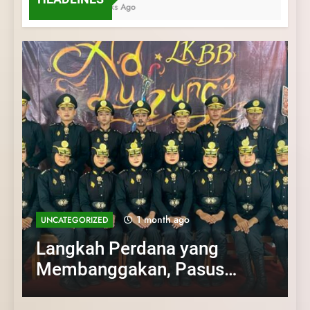
3 Weeks Ago
1 month ago
UNCATEGORIZED
UNCATEGORIZED
Kemah dan Pelantikan
UNCATEGORIZED
UNCATEGORIZED
UNCATEGORIZED
SMA Negeri 11 Purworejo menjadi Tuan
Calon Dewan Ambalan
Langkah Perdana yang Membanggakan,
Kemah dan Pelantikan Calon Dewan
Latihan Gabungan PKS SMA Negeri 11
Rumah Kursus Pembina Pramuka Mahir
SMA Negeri 11 Purworejo:
Pasus Jatayudha Ukir Prestasi di LKBB
Ambalan SMA Negeri 11 Purworejo:
Purworejo& SMK Negeri 6 Purworejo:
Tingkat Dasar (KMD) Golongan Siaga
Adiluhung Se-Jawa Tengah