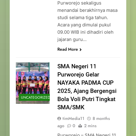
Purworejo sekaligus
menandai berakhirnya masa
studi selama tiga tahun.
Acara yang dimulai pukul
09.00 WIB ini dihadiri oleh
jajaran guru…
Read More
SMA Negeri 11
Purworejo Gelar
NAYAKA PADMA CUP
2025, Ajang Bergengsi
UNCATEGORIZED
Bola Voli Putri Tingkat
SMA/SMK
timMedia11
8 months
ago
0
2 mins
Purworejo – SMA Negeri 11