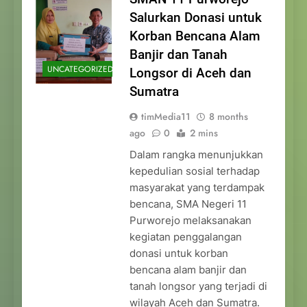
Salurkan Donasi untuk
Korban Bencana Alam
Banjir dan Tanah
UNCATEGORIZED
Longsor di Aceh dan
Sumatra
timMedia11
8 months
ago
0
2 mins
Dalam rangka menunjukkan
kepedulian sosial terhadap
masyarakat yang terdampak
bencana, SMA Negeri 11
Purworejo melaksanakan
kegiatan penggalangan
donasi untuk korban
bencana alam banjir dan
tanah longsor yang terjadi di
wilayah Aceh dan Sumatra.