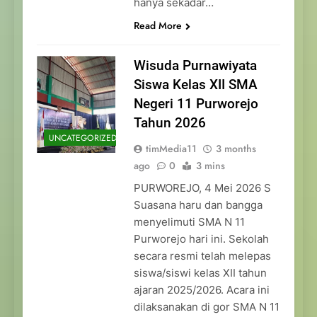
hanya sekadar…
Read More
Wisuda Purnawiyata
Siswa Kelas XII SMA
Negeri 11 Purworejo
Tahun 2026
UNCATEGORIZED
timMedia11
3 months
ago
0
3 mins
PURWOREJO, 4 Mei 2026 S
Suasana haru dan bangga
menyelimuti SMA N 11
Purworejo hari ini. Sekolah
secara resmi telah melepas
siswa/siswi kelas XII tahun
ajaran 2025/2026. Acara ini
dilaksanakan di gor SMA N 11