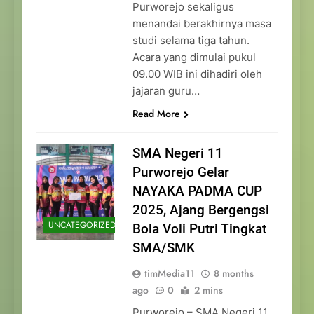
Purworejo sekaligus
menandai berakhirnya masa
studi selama tiga tahun.
Acara yang dimulai pukul
09.00 WIB ini dihadiri oleh
jajaran guru…
Read More
SMA Negeri 11
Purworejo Gelar
NAYAKA PADMA CUP
2025, Ajang Bergengsi
UNCATEGORIZED
Bola Voli Putri Tingkat
SMA/SMK
timMedia11
8 months
ago
0
2 mins
Purworejo – SMA Negeri 11