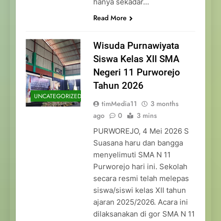
hanya sekadar…
Read More
Wisuda Purnawiyata
Siswa Kelas XII SMA
Negeri 11 Purworejo
Tahun 2026
UNCATEGORIZED
timMedia11
3 months
ago
0
3 mins
PURWOREJO, 4 Mei 2026 S
Suasana haru dan bangga
menyelimuti SMA N 11
Purworejo hari ini. Sekolah
secara resmi telah melepas
siswa/siswi kelas XII tahun
ajaran 2025/2026. Acara ini
dilaksanakan di gor SMA N 11