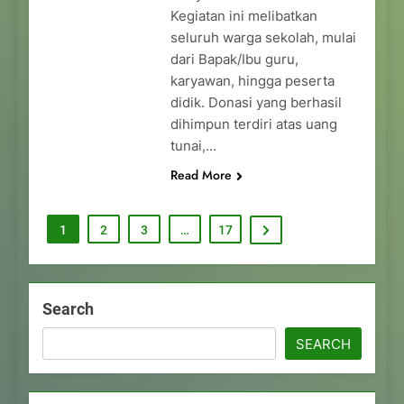
Kegiatan ini melibatkan
seluruh warga sekolah, mulai
dari Bapak/Ibu guru,
karyawan, hingga peserta
didik. Donasi yang berhasil
dihimpun terdiri atas uang
tunai,…
Read More
1
2
3
…
17
Search
SEARCH