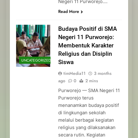
Negeri 11 Purworejo….
Read More
Budaya Positif di SMA
Negeri 11 Purworejo:
Membentuk Karakter
Religius dan Disiplin
UNCATEGORIZED
Siswa
timMedia11
3 months
ago
0
2 mins
Purworejo — SMA Negeri 11
Purworejo terus
menanamkan budaya positif
di lingkungan sekolah
melalui berbagai kegiatan
religius yang dilaksanakan
secara rutin. Kegiatan