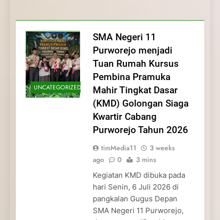
Membentuk Jiwa
Membentuk Jiwa Kepemimpinan,
Membangun Disiplin, Kekompakan, dan
Kwartir Cabang Purworejo Tahun 2026
Kepemimpinan, Disiplin,
Disiplin, dan Pengabdian Generasi
Kepedulian
dan Pengabdian Generasi
Pramuka
SMA Negeri 11
Pramuka
Purworejo menjadi
Tuan Rumah Kursus
Pembina Pramuka
UNCATEGORIZED
Mahir Tingkat Dasar
(KMD) Golongan Siaga
Kwartir Cabang
Purworejo Tahun 2026
timMedia11
3 weeks
ago
0
3 mins
Kegiatan KMD dibuka pada
hari Senin, 6 Juli 2026 di
pangkalan Gugus Depan
SMA Negeri 11 Purworejo,