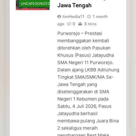
UNCATEGORIZED
Jawa Tengah
timMedia11
1 month
ago
0
5 mins
Purworejo – Prestasi
membanggakan kembali
ditorehkan oleh Pasukan
Khusus (Pasus) Jatayudha
SMA Negeri 11 Purworejo.
Dalam ajang LKBB Adiluhung
Tingkat SMA/SMK/MA Se-
Jawa Tengah yang
diselenggarakan di SMA
Negeri 1 Kebumen pada
Sabtu, 4 Juli 2026, Pasus
Jatayudha berhasil
membawa pulang Juara Bina
2 sekaligus meraih
penghargaan Best Make