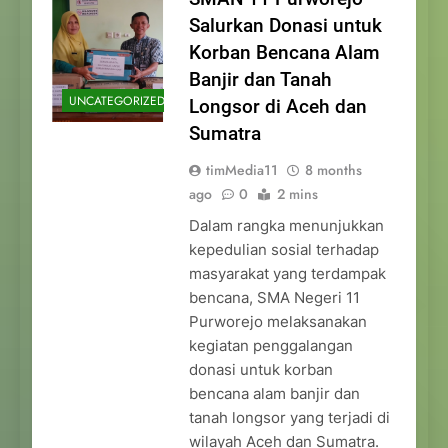
Salurkan Donasi untuk
Korban Bencana Alam
Banjir dan Tanah
UNCATEGORIZED
Longsor di Aceh dan
Sumatra
timMedia11
8 months
ago
0
2 mins
Dalam rangka menunjukkan
kepedulian sosial terhadap
masyarakat yang terdampak
bencana, SMA Negeri 11
Purworejo melaksanakan
kegiatan penggalangan
donasi untuk korban
bencana alam banjir dan
tanah longsor yang terjadi di
wilayah Aceh dan Sumatra.