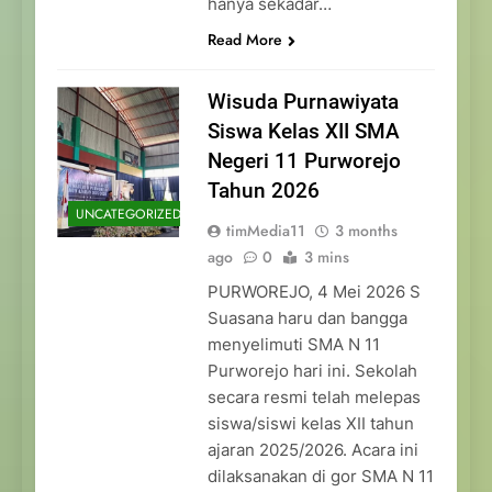
hanya sekadar…
Read More
Wisuda Purnawiyata
Siswa Kelas XII SMA
Negeri 11 Purworejo
Tahun 2026
UNCATEGORIZED
timMedia11
3 months
ago
0
3 mins
PURWOREJO, 4 Mei 2026 S
Suasana haru dan bangga
menyelimuti SMA N 11
Purworejo hari ini. Sekolah
secara resmi telah melepas
siswa/siswi kelas XII tahun
ajaran 2025/2026. Acara ini
dilaksanakan di gor SMA N 11