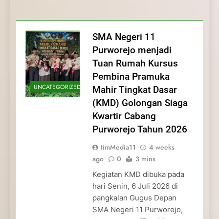
Membentuk Jiwa
Membentuk Jiwa Kepemimpinan,
Membangun Disiplin, Kekompakan, dan
Kwartir Cabang Purworejo Tahun 2026
Kepemimpinan, Disiplin,
Disiplin, dan Pengabdian Generasi
Kepedulian
dan Pengabdian Generasi
Pramuka
SMA Negeri 11
Pramuka
Purworejo menjadi
Tuan Rumah Kursus
Pembina Pramuka
UNCATEGORIZED
Mahir Tingkat Dasar
(KMD) Golongan Siaga
Kwartir Cabang
Purworejo Tahun 2026
timMedia11
4 weeks
ago
0
3 mins
Kegiatan KMD dibuka pada
hari Senin, 6 Juli 2026 di
pangkalan Gugus Depan
SMA Negeri 11 Purworejo,