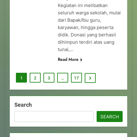
Kegiatan ini melibatkan
seluruh warga sekolah, mulai
dari Bapak/Ibu guru,
karyawan, hingga peserta
didik. Donasi yang berhasil
dihimpun terdiri atas uang
tunai,…
Read More
1
2
3
…
17
Search
SEARCH