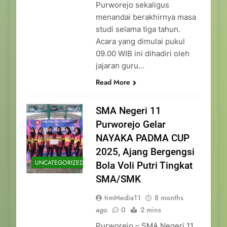
Purworejo sekaligus
menandai berakhirnya masa
studi selama tiga tahun.
Acara yang dimulai pukul
09.00 WIB ini dihadiri oleh
jajaran guru…
Read More
SMA Negeri 11
Purworejo Gelar
NAYAKA PADMA CUP
2025, Ajang Bergengsi
UNCATEGORIZED
Bola Voli Putri Tingkat
SMA/SMK
timMedia11
8 months
ago
0
2 mins
Purworejo – SMA Negeri 11