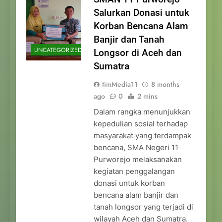
Salurkan Donasi untuk
Korban Bencana Alam
Banjir dan Tanah
UNCATEGORIZED
Longsor di Aceh dan
Sumatra
timMedia11
8 months
ago
0
2 mins
Dalam rangka menunjukkan
kepedulian sosial terhadap
masyarakat yang terdampak
bencana, SMA Negeri 11
Purworejo melaksanakan
kegiatan penggalangan
donasi untuk korban
bencana alam banjir dan
tanah longsor yang terjadi di
wilayah Aceh dan Sumatra.