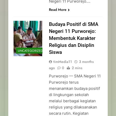
Negeri 11 Purworejo….
Read More
Budaya Positif di SMA
Negeri 11 Purworejo:
Membentuk Karakter
Religius dan Disiplin
UNCATEGORIZED
Siswa
timMedia11
3 months
ago
0
2 mins
Purworejo — SMA Negeri 11
Purworejo terus
menanamkan budaya positif
di lingkungan sekolah
melalui berbagai kegiatan
religius yang dilaksanakan
secara rutin. Kegiatan