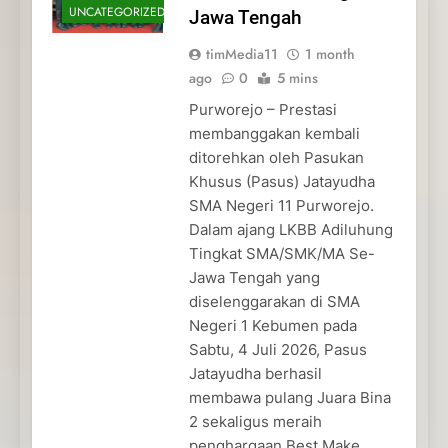
UNCATEGORIZED
Jawa Tengah
timMedia11
1 month
ago
0
5 mins
Purworejo – Prestasi
membanggakan kembali
ditorehkan oleh Pasukan
Khusus (Pasus) Jatayudha
SMA Negeri 11 Purworejo.
Dalam ajang LKBB Adiluhung
Tingkat SMA/SMK/MA Se-
Jawa Tengah yang
diselenggarakan di SMA
Negeri 1 Kebumen pada
Sabtu, 4 Juli 2026, Pasus
Jatayudha berhasil
membawa pulang Juara Bina
2 sekaligus meraih
penghargaan Best Make