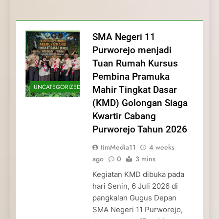
Membentuk Jiwa
Membentuk Jiwa Kepemimpinan,
Membangun Disiplin, Kekompakan, dan
Kwartir Cabang Purworejo Tahun 2026
Kepemimpinan, Disiplin,
Disiplin, dan Pengabdian Generasi
Kepedulian
dan Pengabdian Generasi
Pramuka
SMA Negeri 11
Pramuka
Purworejo menjadi
Tuan Rumah Kursus
Pembina Pramuka
UNCATEGORIZED
Mahir Tingkat Dasar
(KMD) Golongan Siaga
Kwartir Cabang
Purworejo Tahun 2026
timMedia11
4 weeks
ago
0
3 mins
Kegiatan KMD dibuka pada
hari Senin, 6 Juli 2026 di
pangkalan Gugus Depan
SMA Negeri 11 Purworejo,