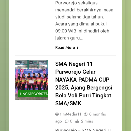
Purworejo sekaligus
menandai berakhirnya masa
studi selama tiga tahun.
Acara yang dimulai pukul
09.00 WIB ini dihadiri oleh
jajaran guru…
Read More
SMA Negeri 11
Purworejo Gelar
NAYAKA PADMA CUP
2025, Ajang Bergengsi
UNCATEGORIZED
Bola Voli Putri Tingkat
SMA/SMK
timMedia11
8 months
ago
0
2 mins
Purworejo – SMA Negeri 11