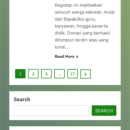
Kegiatan ini melibatkan
seluruh warga sekolah, mulai
dari Bapak/Ibu guru,
karyawan, hingga peserta
didik. Donasi yang berhasil
dihimpun terdiri atas uang
tunai,…
Read More
1
2
3
…
17
Search
SEARCH