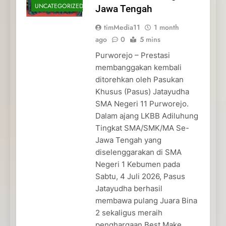
UNCATEGORIZED
Jawa Tengah
timMedia11
1 month
ago
0
5 mins
Purworejo – Prestasi
membanggakan kembali
ditorehkan oleh Pasukan
Khusus (Pasus) Jatayudha
SMA Negeri 11 Purworejo.
Dalam ajang LKBB Adiluhung
Tingkat SMA/SMK/MA Se-
Jawa Tengah yang
diselenggarakan di SMA
Negeri 1 Kebumen pada
Sabtu, 4 Juli 2026, Pasus
Jatayudha berhasil
membawa pulang Juara Bina
2 sekaligus meraih
penghargaan Best Make