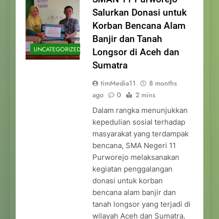
Salurkan Donasi untuk
Korban Bencana Alam
Banjir dan Tanah
UNCATEGORIZED
Longsor di Aceh dan
Sumatra
timMedia11
8 months
ago
0
2 mins
Dalam rangka menunjukkan
kepedulian sosial terhadap
masyarakat yang terdampak
bencana, SMA Negeri 11
Purworejo melaksanakan
kegiatan penggalangan
donasi untuk korban
bencana alam banjir dan
tanah longsor yang terjadi di
wilayah Aceh dan Sumatra.