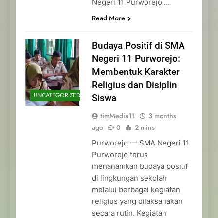
Negeri 11 Purworejo….
Read More
Budaya Positif di SMA
Negeri 11 Purworejo:
Membentuk Karakter
Religius dan Disiplin
UNCATEGORIZED
Siswa
timMedia11
3 months
ago
0
2 mins
Purworejo — SMA Negeri 11
Purworejo terus
menanamkan budaya positif
di lingkungan sekolah
melalui berbagai kegiatan
religius yang dilaksanakan
secara rutin. Kegiatan