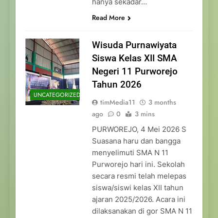
hanya sekadar…
Read More
Wisuda Purnawiyata
Siswa Kelas XII SMA
Negeri 11 Purworejo
Tahun 2026
UNCATEGORIZED
timMedia11
3 months
ago
0
3 mins
PURWOREJO, 4 Mei 2026 S
Suasana haru dan bangga
menyelimuti SMA N 11
Purworejo hari ini. Sekolah
secara resmi telah melepas
siswa/siswi kelas XII tahun
ajaran 2025/2026. Acara ini
dilaksanakan di gor SMA N 11