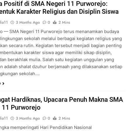
 Positif di SMA Negeri 11 Purworejo:
tuk Karakter Religius dan Disiplin Siswa
ia11
3 Months Ago
0
2 Mins
o — SMA Negeri 11 Purworejo terus menanamkan budaya
i lingkungan sekolah melalui berbagai kegiatan religius yang
akan secara rutin. Kegiatan tersebut menjadi bagian penting
mbentukan karakter siswa agar memiliki sikap disiplin,
 dan berakhlak mulia. Salah satu kegiatan unggulan yang
an adalah shalat dzuhur berjamaah yang dilaksanakan setiap
lingkungan sekolah….
e
gat Hardiknas, Upacara Penuh Makna SMA
 11 Purworejo
ia11
3 Months Ago
0
2 Mins
ngka memperingati Hari Pendidikan Nasional