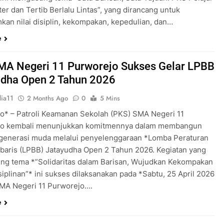
er dan Tertib Berlalu Lintas”, yang dirancang untuk
an nilai disiplin, kekompakan, kepedulian, dan…
e
MA Negeri 11 Purworejo Sukses Gelar LPBB
udha Open 2 Tahun 2026
ia11
2 Months Ago
0
5 Mins
o* – Patroli Keamanan Sekolah (PKS) SMA Negeri 11
jo kembali menunjukkan komitmennya dalam membangun
 generasi muda melalui penyelenggaraan *Lomba Peraturan
rbaris (LPBB) Jatayudha Open 2 Tahun 2026. Kegiatan yang
g tema *”Solidaritas dalam Barisan, Wujudkan Kekompakan
iplinan”* ini sukses dilaksanakan pada *Sabtu, 25 April 2026
MA Negeri 11 Purworejo….
e