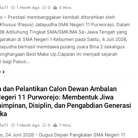
ia11
1 Month Ago
0
5 Mins
o – Prestasi membanggakan kembali ditorehkan oleh
Khusus (Pasus) Jatayudha SMA Negeri 11 Purworejo. Dalam
KBB Adiluhung Tingkat SMA/SMK/MA Se-Jawa Tengah yang
garakan di SMA Negeri 1 Kebumen pada Sabtu, 4 Juli 2026,
tayudha berhasil membawa pulang Juara Bina 2 sekaligus
enghargaan Best Make Up.Capaian ini menjadi sejarah
ri bagi Pasus…
e
 dan Pelantikan Calon Dewan Ambalan
egeri 11 Purworejo: Membentuk Jiwa
mpinan, Disiplin, dan Pengabdian Generasi
ka
ia11
1 Month Ago
0
7 Mins
o, 24 Juni 2026 – Gugus Depan Pangkalan SMA Negeri 11