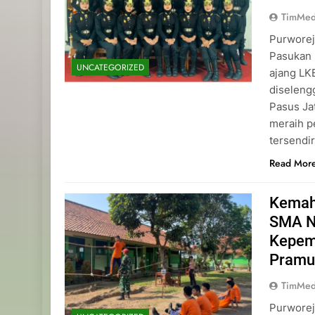
TimMed
Purworej
Pasukan 
UNCATEGORIZED
ajang L
diseleng
Pasus Ja
meraih p
tersendi
Read Mor
Kemah
SMA N
Kepemi
Pramu
TimMed
Purworej