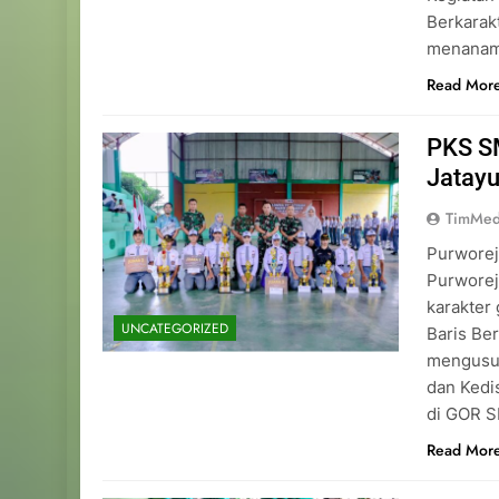
Berkarakt
menanamk
Read Mor
PKS S
Jatay
TimMed
Purworej
Purwore
karakter
UNCATEGORIZED
Baris Be
mengusun
dan Kedis
di GOR S
Read Mor