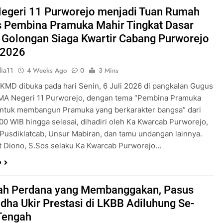
Pengabdian Generasi P
egeri 11 Purworejo menjadi Tuan Rumah
s Pembina Pramuka Mahir Tingkat Dasar
 Golongan Siaga Kwartir Cabang Purworejo
 2026
ia11
4 Weeks Ago
0
3 Mins
 KMD dibuka pada hari Senin, 6 Juli 2026 di pangkalan Gugus
A Negeri 11 Purworejo, dengan tema “Pembina Pramuka
ntuk membangun Pramuka yang berkarakter bangsa” dari
.00 WIB hingga selesai, dihadiri oleh Ka Kwarcab Purworejo,
 Pusdiklatcab, Unsur Mabiran, dan tamu undangan lainnya.
t Diono, S.Sos selaku Ka Kwarcab Purworejo…
e
ah Perdana yang Membanggakan, Pasus
dha Ukir Prestasi di LKBB Adiluhung Se-
Tengah