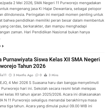
as)pada 2 Mei 2026, SMA Negeri 11 Purworejo mengadakan
untuk mengenang jasa Ki Hajar Dewantara, sebagai pelopor
an diIndonesia. Peringatan ini menjadi momen penting untuk
t bahwa pendidikan memiliki peran besar dalam membentuk
 yang cerdas, berkarakter, dan mampu menghadapi
ngan zaman. Hari Pendidikan Nasional bukan hanya
…
e
 Purnawiyata Siswa Kelas XII SMA Negeri
rworejo Tahun 2026
ia11
3 Months Ago
0
3 Mins
O, 4 Mei 2026 S Suasana haru dan bangga menyelimuti
 Purworejo hari ini. Sekolah secara resmi telah melepas
wi kelas XII tahun ajaran 2025/2026. Acara ini dilaksanakan
MA N 11 Purworejo sekaligus menandai berakhirnya masa
ama tiga tahun. Acara yang dimulai pukul 09.00 WIB ini