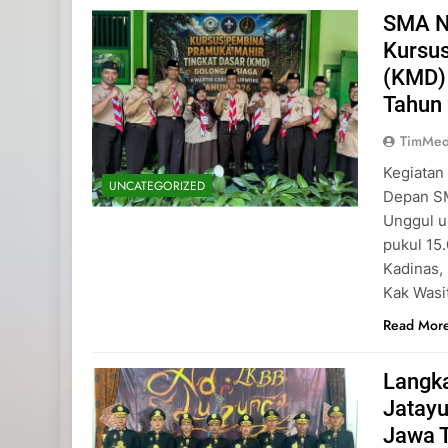
SMA N
Kursu
(KMD)
Tahun
TimMed
Kegiatan
UNCATEGORIZED
Depan SM
Unggul u
pukul 15
Kadinas,
Kak Wasi
Read Mor
Langk
Jatayu
Jawa 