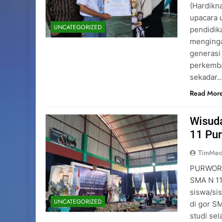
(Hardikn
upacara 
UNCATEGORIZED
pendidik
menginga
generasi
perkemba
sekadar
Read Mor
Wisuda
11 Pu
TimMed
PURWOREJ
SMA N 11
siswa/sis
UNCATEGORIZED
di gor S
studi sel