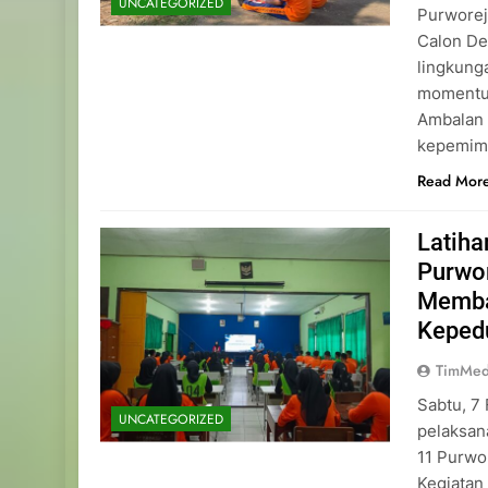
UNCATEGORIZED
Purworej
Calon De
lingkung
momentu
Ambalan 
kepemimp
Read Mor
Latih
Purwo
Memba
Keped
TimMed
Sabtu, 7
UNCATEGORIZED
pelaksan
11 Purwo
Kegiatan