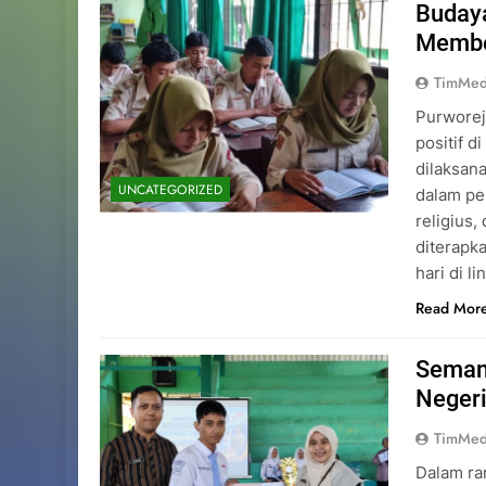
Budaya
Memben
TimMed
Purworej
positif d
dilaksan
UNCATEGORIZED
dalam pe
religius,
diterapk
hari di 
Read Mor
Seman
Negeri
TimMed
Dalam ra