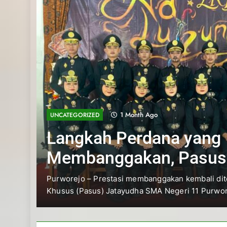
1 Month Ago
UNCATEGORIZED
Langkah Perdana yang
Membanggakan, Pasus
Jatayudha Ukir Prestasi di
Purworejo – Prestasi membanggakan kembali ditorehkan
Khusus (Pasus) Jatayudha SMA Negeri 11 Purworejo….
Adiluhung Se-Jawa Tenga