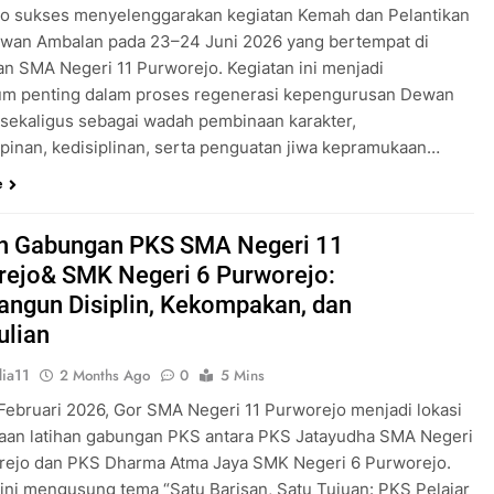
o sukses menyelenggarakan kegiatan Kemah dan Pelantikan
wan Ambalan pada 23–24 Juni 2026 yang bertempat di
an SMA Negeri 11 Purworejo. Kegiatan ini menjadi
m penting dalam proses regenerasi kepengurusan Dewan
sekaligus sebagai wadah pembinaan karakter,
inan, kedisiplinan, serta penguatan jiwa kepramukaan…
e
an Gabungan PKS SMA Negeri 11
rejo& SMK Negeri 6 Purworejo:
ngun Disiplin, Kekompakan, dan
ulian
ia11
2 Months Ago
0
5 Mins
 Februari 2026, Gor SMA Negeri 11 Purworejo menjadi lokasi
aan latihan gabungan PKS antara PKS Jatayudha SMA Negeri
rejo dan PKS Dharma Atma Jaya SMK Negeri 6 Purworejo.
 ini mengusung tema “Satu Barisan, Satu Tujuan: PKS Pelajar