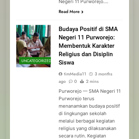
Negeri 11 Purworejo….
Read More
Budaya Positif di SMA
Negeri 11 Purworejo:
Membentuk Karakter
Religius dan Disiplin
UNCATEGORIZED
Siswa
timMedia11
3 months
ago
0
2 mins
Purworejo — SMA Negeri 11
Purworejo terus
menanamkan budaya positif
di lingkungan sekolah
melalui berbagai kegiatan
religius yang dilaksanakan
secara rutin. Kegiatan