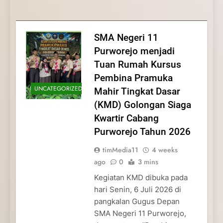
Membentuk Jiwa
Membentuk Jiwa Kepemimpinan,
Membangun Disiplin, Kekompakan, dan
Kwartir Cabang Purworejo Tahun 2026
Kepemimpinan, Disiplin,
Disiplin, dan Pengabdian Generasi
Kepedulian
dan Pengabdian Generasi
Pramuka
SMA Negeri 11
Pramuka
Purworejo menjadi
Tuan Rumah Kursus
Pembina Pramuka
UNCATEGORIZED
Mahir Tingkat Dasar
(KMD) Golongan Siaga
Kwartir Cabang
Purworejo Tahun 2026
timMedia11
4 weeks
ago
0
3 mins
Kegiatan KMD dibuka pada
hari Senin, 6 Juli 2026 di
pangkalan Gugus Depan
SMA Negeri 11 Purworejo,