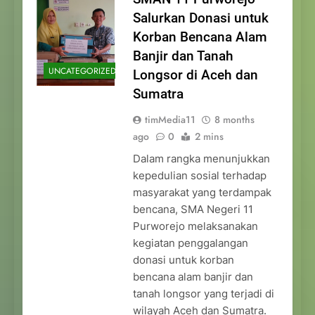
Salurkan Donasi untuk
Korban Bencana Alam
Banjir dan Tanah
UNCATEGORIZED
Longsor di Aceh dan
Sumatra
timMedia11
8 months
ago
0
2 mins
Dalam rangka menunjukkan
kepedulian sosial terhadap
masyarakat yang terdampak
bencana, SMA Negeri 11
Purworejo melaksanakan
kegiatan penggalangan
donasi untuk korban
bencana alam banjir dan
tanah longsor yang terjadi di
wilayah Aceh dan Sumatra.