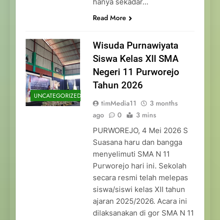
hanya sekadar…
Read More
Wisuda Purnawiyata
Siswa Kelas XII SMA
Negeri 11 Purworejo
Tahun 2026
UNCATEGORIZED
timMedia11
3 months
ago
0
3 mins
PURWOREJO, 4 Mei 2026 S
Suasana haru dan bangga
menyelimuti SMA N 11
Purworejo hari ini. Sekolah
secara resmi telah melepas
siswa/siswi kelas XII tahun
ajaran 2025/2026. Acara ini
dilaksanakan di gor SMA N 11