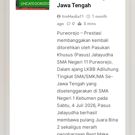
UNCATEGORIZED
Jawa Tengah
timMedia11
1 month
ago
0
5 mins
Purworejo – Prestasi
membanggakan kembali
ditorehkan oleh Pasukan
Khusus (Pasus) Jatayudha
SMA Negeri 11 Purworejo.
Dalam ajang LKBB Adiluhung
Tingkat SMA/SMK/MA Se-
Jawa Tengah yang
diselenggarakan di SMA
Negeri 1 Kebumen pada
Sabtu, 4 Juli 2026, Pasus
Jatayudha berhasil
membawa pulang Juara Bina
2 sekaligus meraih
penghargaan Best Make