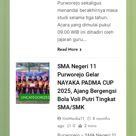
Purworejo sekaligus
menandai berakhirnya masa
studi selama tiga tahun.
Acara yang dimulai pukul
09.00 WIB ini dihadiri oleh
jajaran guru…
Read More
SMA Negeri 11
Purworejo Gelar
NAYAKA PADMA CUP
2025, Ajang Bergengsi
UNCATEGORIZED
Bola Voli Putri Tingkat
SMA/SMK
timMedia11
8 months
ago
0
2 mins
Purworejo – SMA Negeri 11