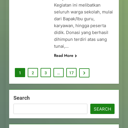
Kegiatan ini melibatkan
seluruh warga sekolah, mulai
dari Bapak/Ibu guru,
karyawan, hingga peserta
didik. Donasi yang berhasil
dihimpun terdiri atas uang
tunai,…
Read More
1
2
3
…
17
Search
SEARCH