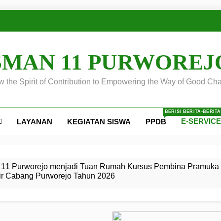
SMAN 11 PURWOREJ
 the Spirit of Contribution to Empowering the Way of Good Cha
BERISI BERITA-BERIT
E-SERVIC
LAYANAN
KEGIATAN SISWA
PPDB
ejo
 Calon
S SMA
ursus
s
egeri 11
 SMK
11 Purworejo menjadi Tuan Rumah Kursus Pembina Pramuka 
ir Cabang Purworejo Tahun 2026
r Tingkat
i di LKBB
 Jiwa
Membangun
di pangkalan Gugus Depan
ehkan oleh Pasukan Khusus
SMA Negeri 11 Purworejo
o menjadi lokasi pelaksanaan
 Siaga
ngah
, dan
dan
dana yang Membanggakan, Pasus Jatayudha Ukir Prestasi di
ejo Tahun
Pramuka