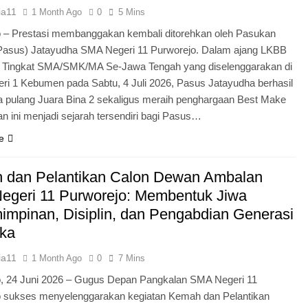
ia11
1 Month Ago
0
5 Mins
 – Prestasi membanggakan kembali ditorehkan oleh Pasukan
Pasus) Jatayudha SMA Negeri 11 Purworejo. Dalam ajang LKBB
g Tingkat SMA/SMK/MA Se-Jawa Tengah yang diselenggarakan di
i 1 Kebumen pada Sabtu, 4 Juli 2026, Pasus Jatayudha berhasil
pulang Juara Bina 2 sekaligus meraih penghargaan Best Make
n ini menjadi sejarah tersendiri bagi Pasus…
e
 dan Pelantikan Calon Dewan Ambalan
egeri 11 Purworejo: Membentuk Jiwa
mpinan, Disiplin, dan Pengabdian Generasi
ka
ia11
1 Month Ago
0
7 Mins
o, 24 Juni 2026 – Gugus Depan Pangkalan SMA Negeri 11
o sukses menyelenggarakan kegiatan Kemah dan Pelantikan