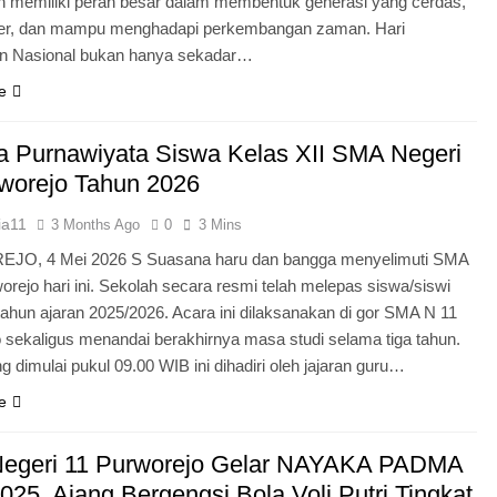
n memiliki peran besar dalam membentuk generasi yang cerdas,
ter, dan mampu menghadapi perkembangan zaman. Hari
an Nasional bukan hanya sekadar…
e
 Purnawiyata Siswa Kelas XII SMA Negeri
worejo Tahun 2026
ia11
3 Months Ago
0
3 Mins
O, 4 Mei 2026 S Suasana haru dan bangga menyelimuti SMA
orejo hari ini. Sekolah secara resmi telah melepas siswa/siswi
 tahun ajaran 2025/2026. Acara ini dilaksanakan di gor SMA N 11
 sekaligus menandai berakhirnya masa studi selama tiga tahun.
g dimulai pukul 09.00 WIB ini dihadiri oleh jajaran guru…
e
egeri 11 Purworejo Gelar NAYAKA PADMA
25, Ajang Bergengsi Bola Voli Putri Tingkat