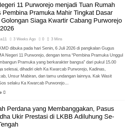
egeri 11 Purworejo menjadi Tuan Rumah
Pengabdian Generasi P
s Pembina Pramuka Mahir Tingkat Dasar
 Golongan Siaga Kwartir Cabang Purworejo
 2026
ia11
3 Weeks Ago
0
3 Mins
KMD dibuka pada hari Senin, 6 Juli 2026 di pangkalan Gugus
A Negeri 11 Purworejo, dengan tema “Pembina Pramuka Unggul
bangun Pramuka yang berkarakter bangsa” dari pukul 15.00
a selesai, dihadiri oleh Ka Kwarcab Purworejo, Kadinas,
cab, Unsur Mabiran, dan tamu undangan lainnya. Kak Wasit
.Sos selaku Ka Kwarcab Purworejo…
e
ah Perdana yang Membanggakan, Pasus
dha Ukir Prestasi di LKBB Adiluhung Se-
Tengah