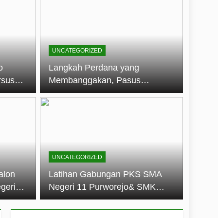
embentuk Jiwa Kepemimpinan, Disiplin,
jo: Membangun Disiplin, Kekompakan,
UNCATEGORIZED
un 2026
o
Langkah Perdana yang
rsus
Membanggakan, Pasus
dan Disiplin Siswa
Jatayudha Ukir Prestasi di
longan
LKBB Adiluhung Se-Jawa
Tengah
UNCATEGORIZED
alon
Latihan Gabungan PKS SMA
geri
Negeri 11 Purworejo& SMK
k Jiwa
Negeri 6 Purworejo:
 dan
Membangun Disiplin,