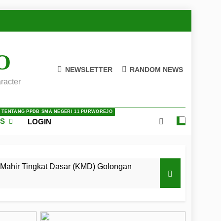
O
NEWSLETTER
RANDOM NEWS
racter
A TENTANG PPDB SMA NEGERI 11 PURWOREJO
ES
LOGIN
Mahir Tingkat Dasar (KMD) Golongan
 LKBB Adiluhung Se-Jawa Tengah