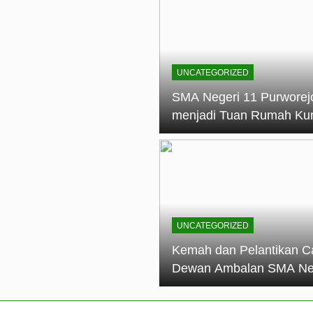
elantikan Calon Dewan Ambalan SMA Negeri 11 Purworejo: M
dian Generasi Pramuka
ungan PKS SMA Negeri 11 Purworejo& SMK Negeri 6 Purwore
ian
UNCATEGORIZED
eri 11 Purworejo Sukses Gelar LPBB Jatayudha Open 2 Tah
SMA Negeri 11 Purworej
menjadi Tuan Rumah Ku
tif di SMA Negeri 11 Purworejo: Membentuk Karakter Religius 
Pembina Pramuka Mahir
Tingkat Dasar (KMD) Go
Siaga Kwartir Cabang
Purworejo Tahun 2026
UNCATEGORIZED
Kemah dan Pelantikan C
Dewan Ambalan SMA Ne
11 Purworejo: Membentu
Kepemimpinan, Disiplin,