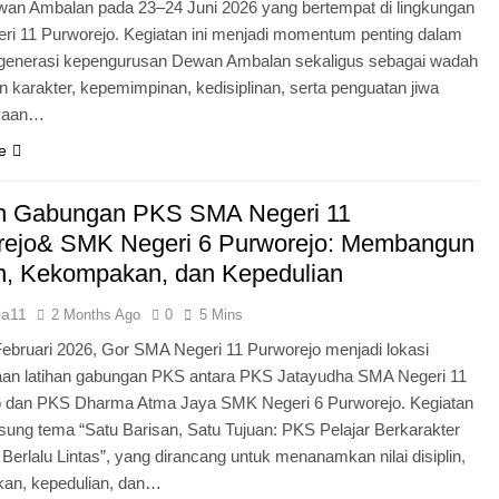
an Ambalan pada 23–24 Juni 2026 yang bertempat di lingkungan
i 11 Purworejo. Kegiatan ini menjadi momentum penting dalam
egenerasi kepengurusan Dewan Ambalan sekaligus sebagai wadah
 karakter, kepemimpinan, kedisiplinan, serta penguatan jiwa
kaan…
e
an Gabungan PKS SMA Negeri 11
rejo& SMK Negeri 6 Purworejo: Membangun
in, Kekompakan, dan Kepedulian
ia11
2 Months Ago
0
5 Mins
Februari 2026, Gor SMA Negeri 11 Purworejo menjadi lokasi
aan latihan gabungan PKS antara PKS Jatayudha SMA Negeri 11
o dan PKS Dharma Atma Jaya SMK Negeri 6 Purworejo. Kegiatan
sung tema “Satu Barisan, Satu Tujuan: PKS Pelajar Berkarakter
 Berlalu Lintas”, yang dirancang untuk menanamkan nilai disiplin,
an, kepedulian, dan…