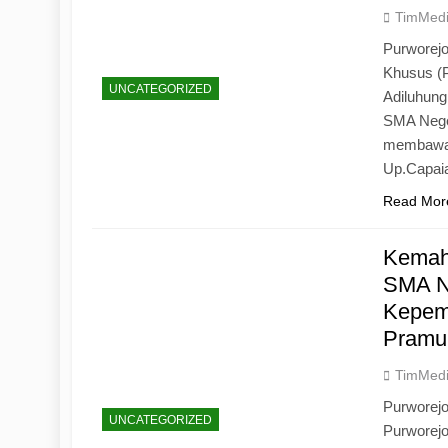
TimMed
Purworejo
Khusus (
UNCATEGORIZED
Adiluhun
SMA Neger
membawa 
Up.Capaia
Read Mor
Kemah
SMA N
Kepemi
Pramu
TimMed
Purworej
UNCATEGORIZED
Purworej