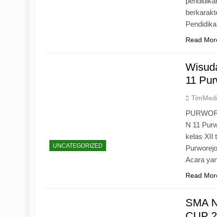
pendidika
berkarak
Pendidik
Read Mor
Wisuda
11 Pur
TimMed
PURWOREJ
N 11 Purw
kelas XII
UNCATEGORIZED
Purworejo
Acara yan
Read Mor
SMA N
CUP 20