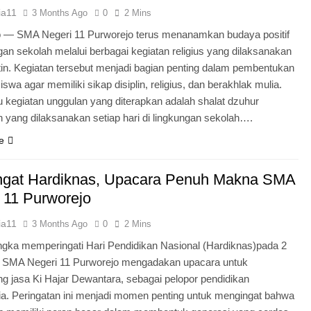
ia11
3 Months Ago
0
2 Mins
o — SMA Negeri 11 Purworejo terus menanamkan budaya positif
ngan sekolah melalui berbagai kegiatan religius yang dilaksanakan
tin. Kegiatan tersebut menjadi bagian penting dalam pembentukan
iswa agar memiliki sikap disiplin, religius, dan berakhlak mulia.
u kegiatan unggulan yang diterapkan adalah shalat dzuhur
 yang dilaksanakan setiap hari di lingkungan sekolah….
e
gat Hardiknas, Upacara Penuh Makna SMA
 11 Purworejo
ia11
3 Months Ago
0
2 Mins
gka memperingati Hari Pendidikan Nasional (Hardiknas)pada 2
, SMA Negeri 11 Purworejo mengadakan upacara untuk
 jasa Ki Hajar Dewantara, sebagai pelopor pendidikan
ia. Peringatan ini menjadi momen penting untuk mengingat bahwa