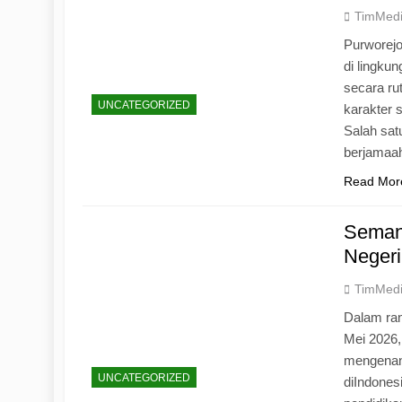
TimMed
Purworej
di lingku
secara ru
UNCATEGORIZED
karakter s
Salah sat
berjamaah
Read Mor
Seman
Negeri
TimMed
Dalam ran
Mei 2026
mengenang
UNCATEGORIZED
diIndones