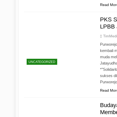
Read Mor
PKS S
LPBB 
TimMed
Purworejo
kembali 
muda mela
UNCATEGORIZED
Jatayudh
*”Solidar
sukses di
Purworej
Read Mor
Budaya
Memben