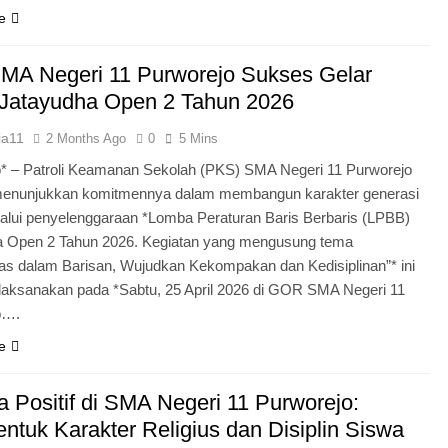
e
MA Negeri 11 Purworejo Sukses Gelar
Jatayudha Open 2 Tahun 2026
ia11
2 Months Ago
0
5 Mins
* – Patroli Keamanan Sekolah (PKS) SMA Negeri 11 Purworejo
menunjukkan komitmennya dalam membangun karakter generasi
lui penyelenggaraan *Lomba Peraturan Baris Berbaris (LPBB)
a Open 2 Tahun 2026. Kegiatan yang mengusung tema
itas dalam Barisan, Wujudkan Kekompakan dan Kedisiplinan”* ini
laksanakan pada *Sabtu, 25 April 2026 di GOR SMA Negeri 11
o….
e
 Positif di SMA Negeri 11 Purworejo:
tuk Karakter Religius dan Disiplin Siswa