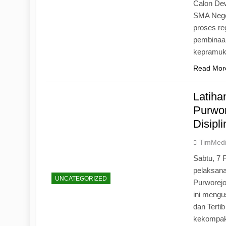
Calon Dew
SMA Neger
proses r
pembinaan
kepramu
Read Mor
Latih
Purwo
Disipl
TimMed
Sabtu, 7 
pelaksan
UNCATEGORIZED
Purworej
ini mengu
dan Tertib
kekompak