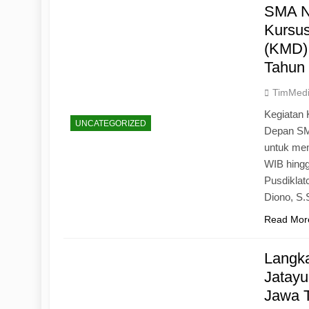
SMA N
Kursu
(KMD)
Tahun
TimMed
Kegiatan 
UNCATEGORIZED
Depan SM
untuk mem
WIB hingg
Pusdiklat
Diono, S
Read Mor
Langk
Jatayu
Jawa 