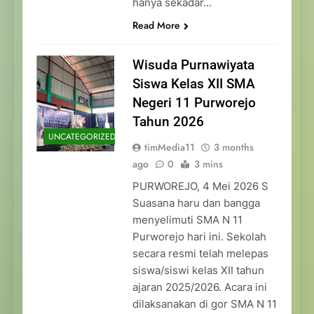
hanya sekadar…
Read More
Wisuda Purnawiyata
Siswa Kelas XII SMA
Negeri 11 Purworejo
Tahun 2026
UNCATEGORIZED
timMedia11
3 months
ago
0
3 mins
PURWOREJO, 4 Mei 2026 S
Suasana haru dan bangga
menyelimuti SMA N 11
Purworejo hari ini. Sekolah
secara resmi telah melepas
siswa/siswi kelas XII tahun
ajaran 2025/2026. Acara ini
dilaksanakan di gor SMA N 11