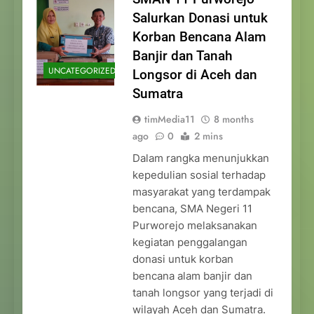
Salurkan Donasi untuk
Korban Bencana Alam
Banjir dan Tanah
UNCATEGORIZED
Longsor di Aceh dan
Sumatra
timMedia11
8 months
ago
0
2 mins
Dalam rangka menunjukkan
kepedulian sosial terhadap
masyarakat yang terdampak
bencana, SMA Negeri 11
Purworejo melaksanakan
kegiatan penggalangan
donasi untuk korban
bencana alam banjir dan
tanah longsor yang terjadi di
wilayah Aceh dan Sumatra.