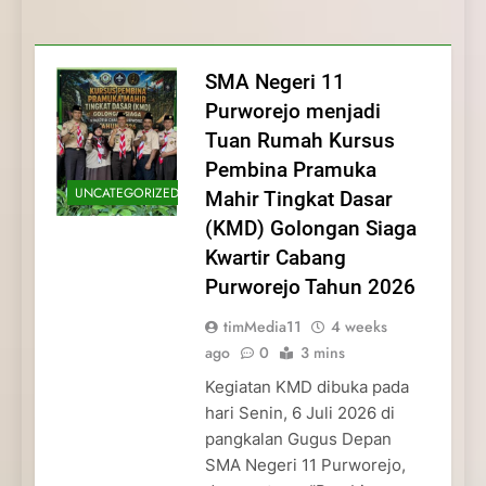
Membentuk Jiwa
Membentuk Jiwa Kepemimpinan,
Membangun Disiplin, Kekompakan, dan
Kwartir Cabang Purworejo Tahun 2026
Kepemimpinan, Disiplin,
Disiplin, dan Pengabdian Generasi
Kepedulian
dan Pengabdian Generasi
Pramuka
SMA Negeri 11
Pramuka
Purworejo menjadi
Tuan Rumah Kursus
Pembina Pramuka
UNCATEGORIZED
Mahir Tingkat Dasar
(KMD) Golongan Siaga
Kwartir Cabang
Purworejo Tahun 2026
timMedia11
4 weeks
ago
0
3 mins
Kegiatan KMD dibuka pada
hari Senin, 6 Juli 2026 di
pangkalan Gugus Depan
SMA Negeri 11 Purworejo,