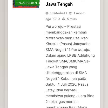
UNCATEGORIZED
Jawa Tengah
timMedia11
1 month
ago
0
5 mins
Purworejo – Prestasi
membanggakan kembali
ditorehkan oleh Pasukan
Khusus (Pasus) Jatayudha
SMA Negeri 11 Purworejo.
Dalam ajang LKBB Adiluhung
Tingkat SMA/SMK/MA Se-
Jawa Tengah yang
diselenggarakan di SMA
Negeri 1 Kebumen pada
Sabtu, 4 Juli 2026, Pasus
Jatayudha berhasil
membawa pulang Juara Bina
2 sekaligus meraih
penghargaan Best Make