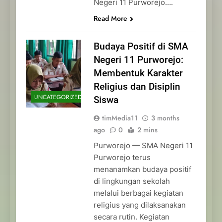
Negeri 11 Purworejo….
Read More
Budaya Positif di SMA
Negeri 11 Purworejo:
Membentuk Karakter
Religius dan Disiplin
UNCATEGORIZED
Siswa
timMedia11
3 months
ago
0
2 mins
Purworejo — SMA Negeri 11
Purworejo terus
menanamkan budaya positif
di lingkungan sekolah
melalui berbagai kegiatan
religius yang dilaksanakan
secara rutin. Kegiatan