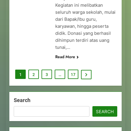
Kegiatan ini melibatkan
seluruh warga sekolah, mulai
dari Bapak/Ibu guru,
karyawan, hingga peserta
didik. Donasi yang berhasil
dihimpun terdiri atas uang
tunai,…
Read More
1
2
3
…
17
Search
SEARCH