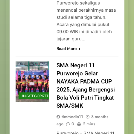
Purworejo sekaligus
menandai berakhirnya masa
studi selama tiga tahun.
Acara yang dimulai pukul
09.00 WIB ini dihadiri oleh
jajaran guru…
Read More
SMA Negeri 11
Purworejo Gelar
NAYAKA PADMA CUP
2025, Ajang Bergengsi
UNCATEGORIZED
Bola Voli Putri Tingkat
SMA/SMK
timMedia11
8 months
ago
0
2 mins
Purworejo – SMA Negeri 11