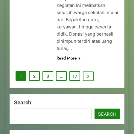
Kegiatan ini melibatkan
seluruh warga sekolah, mulai
dari Bapak/Ibu guru,
karyawan, hingga peserta
didik. Donasi yang berhasil
dihimpun terdiri atas uang
tunai,…
Read More
1
2
3
…
17
Search
SEARCH