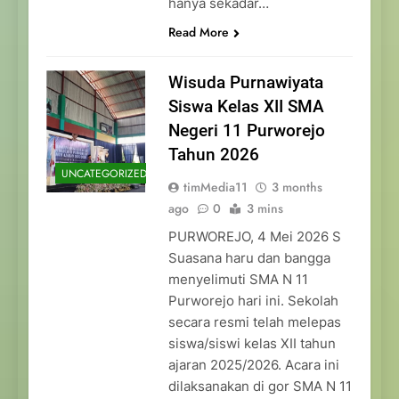
hanya sekadar…
Read More
Wisuda Purnawiyata
Siswa Kelas XII SMA
Negeri 11 Purworejo
Tahun 2026
UNCATEGORIZED
timMedia11
3 months
ago
0
3 mins
PURWOREJO, 4 Mei 2026 S
Suasana haru dan bangga
menyelimuti SMA N 11
Purworejo hari ini. Sekolah
secara resmi telah melepas
siswa/siswi kelas XII tahun
ajaran 2025/2026. Acara ini
dilaksanakan di gor SMA N 11