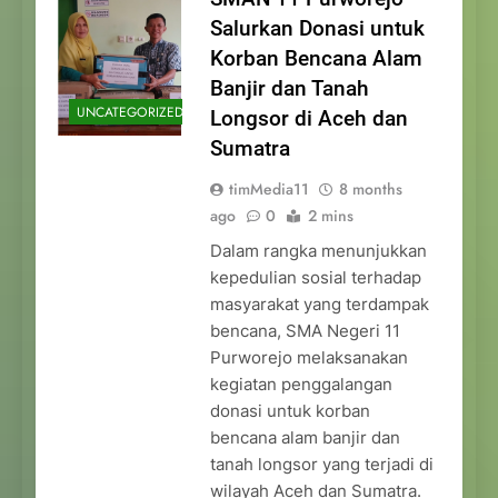
Salurkan Donasi untuk
Korban Bencana Alam
Banjir dan Tanah
UNCATEGORIZED
Longsor di Aceh dan
Sumatra
timMedia11
8 months
ago
0
2 mins
Dalam rangka menunjukkan
kepedulian sosial terhadap
masyarakat yang terdampak
bencana, SMA Negeri 11
Purworejo melaksanakan
kegiatan penggalangan
donasi untuk korban
bencana alam banjir dan
tanah longsor yang terjadi di
wilayah Aceh dan Sumatra.