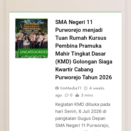
Membentuk Jiwa
Membentuk Jiwa Kepemimpinan,
Membangun Disiplin, Kekompakan, dan
Kwartir Cabang Purworejo Tahun 2026
Kepemimpinan, Disiplin,
Disiplin, dan Pengabdian Generasi
Kepedulian
dan Pengabdian Generasi
Pramuka
SMA Negeri 11
Pramuka
Purworejo menjadi
Tuan Rumah Kursus
Pembina Pramuka
UNCATEGORIZED
Mahir Tingkat Dasar
(KMD) Golongan Siaga
Kwartir Cabang
Purworejo Tahun 2026
timMedia11
4 weeks
ago
0
3 mins
Kegiatan KMD dibuka pada
hari Senin, 6 Juli 2026 di
pangkalan Gugus Depan
SMA Negeri 11 Purworejo,