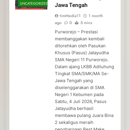
UNCATEGORIZED
Jawa Tengah
timMedia11
1 month
ago
0
5 mins
Purworejo – Prestasi
membanggakan kembali
ditorehkan oleh Pasukan
Khusus (Pasus) Jatayudha
SMA Negeri 11 Purworejo.
Dalam ajang LKBB Adiluhung
Tingkat SMA/SMK/MA Se-
Jawa Tengah yang
diselenggarakan di SMA
Negeri 1 Kebumen pada
Sabtu, 4 Juli 2026, Pasus
Jatayudha berhasil
membawa pulang Juara Bina
2 sekaligus meraih
penghargaan Best Make