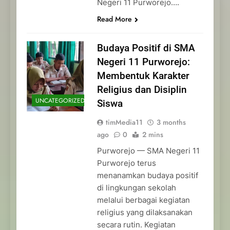
Negeri 11 Purworejo….
Read More
Budaya Positif di SMA
Negeri 11 Purworejo:
Membentuk Karakter
Religius dan Disiplin
UNCATEGORIZED
Siswa
timMedia11
3 months
ago
0
2 mins
Purworejo — SMA Negeri 11
Purworejo terus
menanamkan budaya positif
di lingkungan sekolah
melalui berbagai kegiatan
religius yang dilaksanakan
secara rutin. Kegiatan