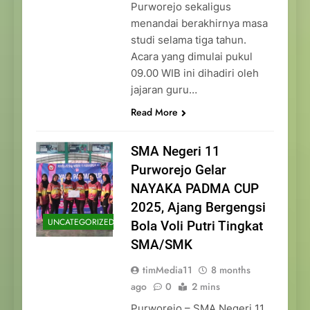
Purworejo sekaligus
menandai berakhirnya masa
studi selama tiga tahun.
Acara yang dimulai pukul
09.00 WIB ini dihadiri oleh
jajaran guru…
Read More
SMA Negeri 11
Purworejo Gelar
NAYAKA PADMA CUP
2025, Ajang Bergengsi
UNCATEGORIZED
Bola Voli Putri Tingkat
SMA/SMK
timMedia11
8 months
ago
0
2 mins
Purworejo – SMA Negeri 11