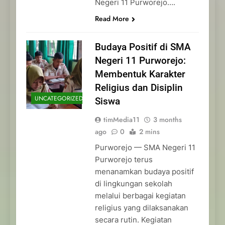
Negeri 11 Purworejo….
Read More
Budaya Positif di SMA
Negeri 11 Purworejo:
Membentuk Karakter
Religius dan Disiplin
UNCATEGORIZED
Siswa
timMedia11
3 months
ago
0
2 mins
Purworejo — SMA Negeri 11
Purworejo terus
menanamkan budaya positif
di lingkungan sekolah
melalui berbagai kegiatan
religius yang dilaksanakan
secara rutin. Kegiatan