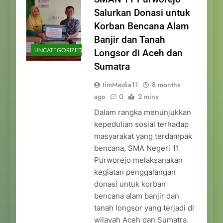
Salurkan Donasi untuk
Korban Bencana Alam
Banjir dan Tanah
UNCATEGORIZED
Longsor di Aceh dan
Sumatra
timMedia11
8 months
ago
0
2 mins
Dalam rangka menunjukkan
kepedulian sosial terhadap
masyarakat yang terdampak
bencana, SMA Negeri 11
Purworejo melaksanakan
kegiatan penggalangan
donasi untuk korban
bencana alam banjir dan
tanah longsor yang terjadi di
wilayah Aceh dan Sumatra.