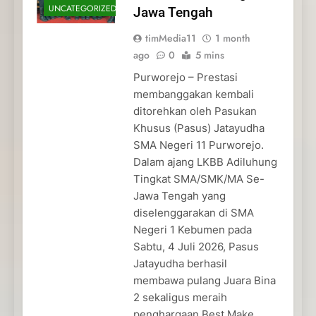
UNCATEGORIZED
Jawa Tengah
timMedia11
1 month
ago
0
5 mins
Purworejo – Prestasi
membanggakan kembali
ditorehkan oleh Pasukan
Khusus (Pasus) Jatayudha
SMA Negeri 11 Purworejo.
Dalam ajang LKBB Adiluhung
Tingkat SMA/SMK/MA Se-
Jawa Tengah yang
diselenggarakan di SMA
Negeri 1 Kebumen pada
Sabtu, 4 Juli 2026, Pasus
Jatayudha berhasil
membawa pulang Juara Bina
2 sekaligus meraih
penghargaan Best Make