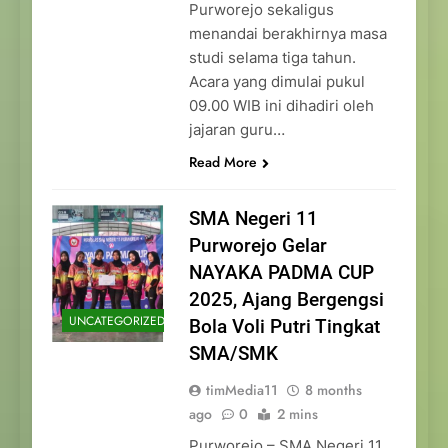
Purworejo sekaligus
menandai berakhirnya masa
studi selama tiga tahun.
Acara yang dimulai pukul
09.00 WIB ini dihadiri oleh
jajaran guru…
Read More
SMA Negeri 11
Purworejo Gelar
NAYAKA PADMA CUP
2025, Ajang Bergengsi
UNCATEGORIZED
Bola Voli Putri Tingkat
SMA/SMK
timMedia11
8 months
ago
0
2 mins
Purworejo – SMA Negeri 11