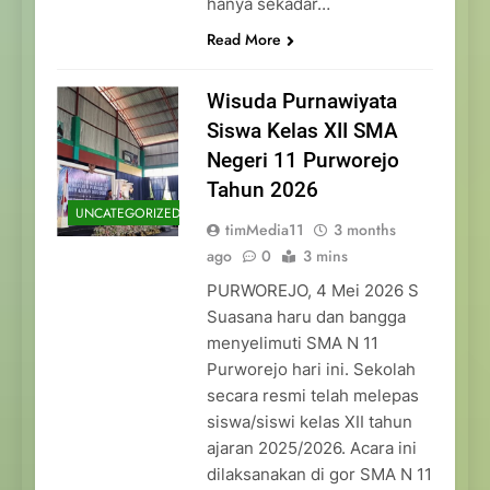
hanya sekadar…
Read More
Wisuda Purnawiyata
Siswa Kelas XII SMA
Negeri 11 Purworejo
Tahun 2026
UNCATEGORIZED
timMedia11
3 months
ago
0
3 mins
PURWOREJO, 4 Mei 2026 S
Suasana haru dan bangga
menyelimuti SMA N 11
Purworejo hari ini. Sekolah
secara resmi telah melepas
siswa/siswi kelas XII tahun
ajaran 2025/2026. Acara ini
dilaksanakan di gor SMA N 11