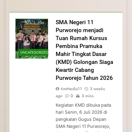
Membentuk Jiwa
Membentuk Jiwa Kepemimpinan,
Membangun Disiplin, Kekompakan, dan
Kwartir Cabang Purworejo Tahun 2026
Kepemimpinan, Disiplin,
Disiplin, dan Pengabdian Generasi
Kepedulian
dan Pengabdian Generasi
Pramuka
SMA Negeri 11
Pramuka
Purworejo menjadi
Tuan Rumah Kursus
Pembina Pramuka
UNCATEGORIZED
Mahir Tingkat Dasar
(KMD) Golongan Siaga
Kwartir Cabang
Purworejo Tahun 2026
timMedia11
3 weeks
ago
0
3 mins
Kegiatan KMD dibuka pada
hari Senin, 6 Juli 2026 di
pangkalan Gugus Depan
SMA Negeri 11 Purworejo,