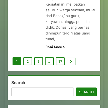
Kegiatan ini melibatkan
seluruh warga sekolah, mulai
dari Bapak/Ibu guru,
karyawan, hingga peserta
didik. Donasi yang berhasil
dihimpun terdiri atas uang
tunai,…
Read More
1
2
3
…
17
Search
SEARCH